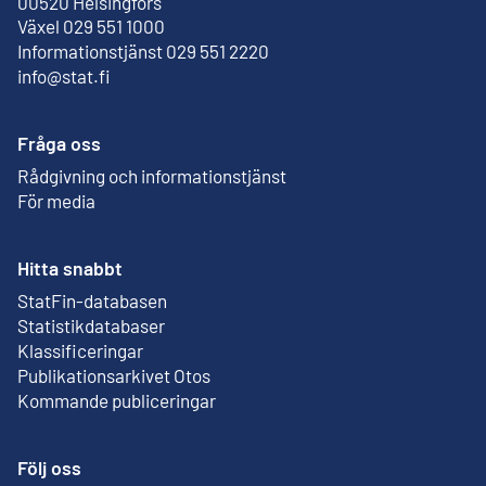
Extern länk
00520 Helsingfors
Växel 029 551 1000
Informationstjänst 029 551 2220
info@stat.fi
Fråga oss
Rådgivning och informationstjänst
För media
Hitta snabbt
StatFin-databasen
Extern länk
Statistikdatabaser
Klassificeringar
Publikationsarkivet Otos
Extern länk
Kommande publiceringar
Följ oss