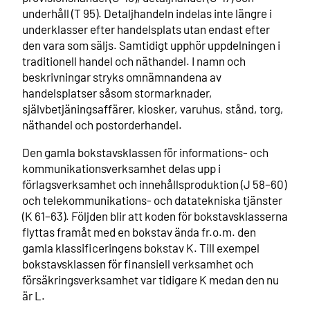
underhåll (T 95). Detaljhandeln indelas inte längre i
underklasser efter handelsplats utan endast efter
den vara som säljs. Samtidigt upphör uppdelningen i
traditionell handel och näthandel. I namn och
beskrivningar stryks omnämnandena av
handelsplatser såsom stormarknader,
självbetjäningsaffärer, kiosker, varuhus, stånd, torg,
näthandel och postorderhandel.
Den gamla bokstavsklassen för informations- och
kommunikationsverksamhet delas upp i
förlagsverksamhet och innehållsproduktion (J 58–60)
och telekommunikations- och datatekniska tjänster
(K 61–63). Följden blir att koden för bokstavsklasserna
flyttas framåt med en bokstav ända fr.o.m. den
gamla klassificeringens bokstav K. Till exempel
bokstavsklassen för finansiell verksamhet och
försäkringsverksamhet var tidigare K medan den nu
är L.