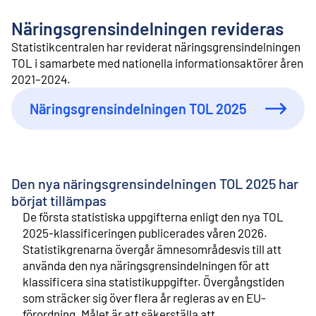
l
i
Näringsgrensindelningen revideras
n
n
Statistikcentralen har reviderat näringsgrensindelningen
e
TOL i samarbete med nationella informationsaktörer åren
h
2021–2024.
å
l
Näringsgrensindelningen TOL 2025
l
Den nya näringsgrensindelningen TOL 2025 har
börjat tillämpas
De första statistiska uppgifterna enligt den nya TOL
2025‑klassificeringen publicerades våren 2026.
Statistikgrenarna övergår ämnesområdesvis till att
använda den nya näringsgrensindelningen för att
klassificera sina statistikuppgifter. Övergångstiden
som sträcker sig över flera år regleras av en EU-
förordning. Målet är att säkerställa att