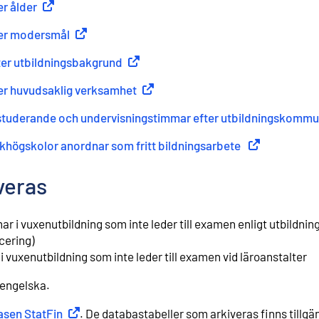
er ålder
(
Extern länk
)
fter modersmål
(
Extern länk
)
fter utbildningsbakgrund
(
Extern länk
)
fter huvudsaklig verksamhet
(
Extern länk
)
e, studerande och undervisningstimmar efter utbildningskomm
olkhögskolor anordnar som fritt bildningsarbete
(
Extern länk
)
veras
r i vuxenutbildning som inte leder till examen enligt utbildnin
cering)
 vuxenutbildning som inte leder till examen vid läroanstalter
 engelska.
sen StatFin
Extern länk
. De databastabeller som arkiveras finns tillgän