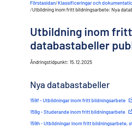
Förstasidan
/
Klassificeringar och dokumentati
n
/
Utbildning inom fritt bildningsarbete: Nya dat
e
h
å
Utbildning inom frit
l
l
databastabeller pub
Ändringstidpunkt:
15.12.2025
Nya databastabeller
159f - Utbildningar inom fritt bildningsarbete
(
E
159g - Studerande inom fritt bildningsarbete
(
E
159h - Utbildningar inom fritt bildningsarbete,