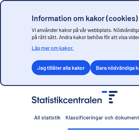
Information om kakor (cookies)
Vi använder kakor på vår webbplats. Nödvändiga
på rätt sätt. Andra kakor behövs för att visa vid
Läs mer om kakor.
Jag tillåter alla kakor
Bara nödvändiga k
G
å
t
i
All statistik
Klassificeringar och dokument
l
l
i
n