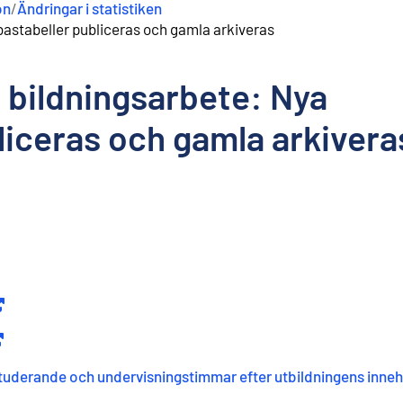
on
/
Ändringar i statistiken
abastabeller publiceras och gamla arkiveras
t bildningsarbete: Nya
liceras och gamla arkivera
xtern länk
)
xtern länk
)
 studerande och undervisningstimmar efter utbildningens inneh