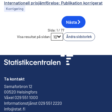
Internationell prisjämförelse: Publikation korrigerat
Korrigering
Nästa
Sida
:
1
/
77
Gå till sidan
10
Visa resultat på sidan
:
Ändra sidstorlek
Ta kontakt
Semaforbron 12
Extern länk
00520 Helsingfors
Växel 029 551 1000
Informationstjänst 029 551 2220
info@stat.fi