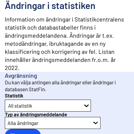
l
Ändringar i statistiken
i
n
n
Information om ändringar i Statistikcentralens
e
statistik och databastabeller finns i
h
ändringsmeddelandena. Ändringar är t.ex.
å
l
metodändringar, ibruktagande av en ny
l
klassificering och korrigering av fel. Listan
innehåller ändringsmeddelanden fr.o.m. år
2022.
Avgränsning
Du kan välja antingen alla ändringar eller ändringar i
databasen StatFin.
Statistik
All statistik
Typ av ändringsmeddelande
Alla ändringar