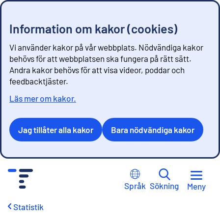
Information om kakor (cookies)
Vi använder kakor på vår webbplats. Nödvändiga kakor
behövs för att webbplatsen ska fungera på rätt sätt.
Andra kakor behövs för att visa videor, poddar och
feedbacktjäster.
Läs mer om kakor.
Jag tillåter alla kakor
Bara nödvändiga kakor
G
å
Språk
Sökning
Meny
t
i
Statistik
l