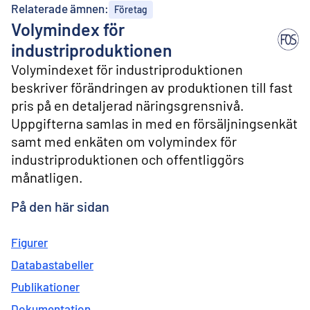
l
Relaterade ämnen:
Företag
i
Volymindex för
n
n
industriproduktionen
e
Volymindexet för industriproduktionen
h
å
beskriver förändringen av produktionen till fast
l
pris på en detaljerad näringsgrensnivå.
l
Uppgifterna samlas in med en försäljningsenkät
samt med enkäten om volymindex för
industriproduktionen och offentliggörs
månatligen.
På den här sidan
Figurer
Databastabeller
Publikationer
Dokumentation