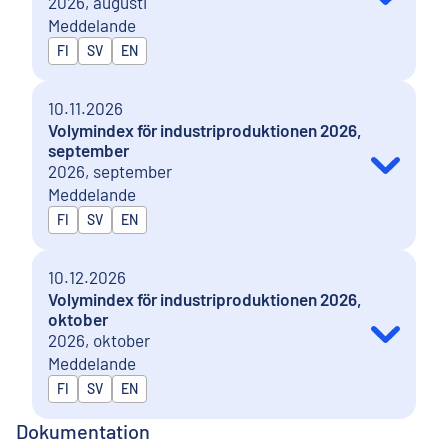
2026, augusti
Meddelande
Publiceras på
FI
SV
EN
10.11.2026
Volymindex för industriproduktionen 2026,
september
2026, september
Meddelande
Publiceras på
FI
SV
EN
10.12.2026
Volymindex för industriproduktionen 2026,
oktober
2026, oktober
Meddelande
Publiceras på
FI
SV
EN
Dokumentation