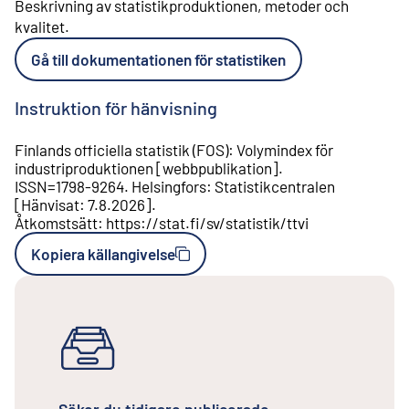
Beskrivning av statistikproduktionen, metoder och
kvalitet
.
Gå till dokumentationen för statistiken
Instruktion för hänvisning
Finlands officiella statistik (FOS)
:
Volymindex för
industriproduktionen
[
webbpublikation
].
ISSN=
1798-9264
.
Helsingfors
:
Statistikcentralen
[
Hänvisat
:
7.8.2026
].
Åtkomstsätt
:
https://stat.fi/sv/statistik/ttvi
Kopiera källangivelse
Söker du tidigare publicerade