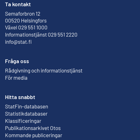
Ta kontakt
Semaforbron 12
Extern länk
00520 Helsingfors
Växel 029 551 1000
Informationstjänst 029 551 2220
info@stat.fi
Fråga oss
Rådgivning och informationstjänst
För media
Hitta snabbt
StatFin-databasen
Extern länk
Statistikdatabaser
Klassificeringar
Publikationsarkivet Otos
Extern länk
Kommande publiceringar