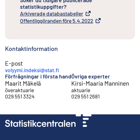
statistikuppgifter?
Arkiverade databastabeller
Extern länk
Offentliggöranden före 5.4.2022
Extern länk
Kontaktinformation
E-post
volyymi.indeksi@stat.fi
Förfrågningar i första hand
Övriga experter
Maarit Mäkelä
Kirsi-Maaria Manninen
överaktuarie
aktuarie
029 551 3324
029 551 2681