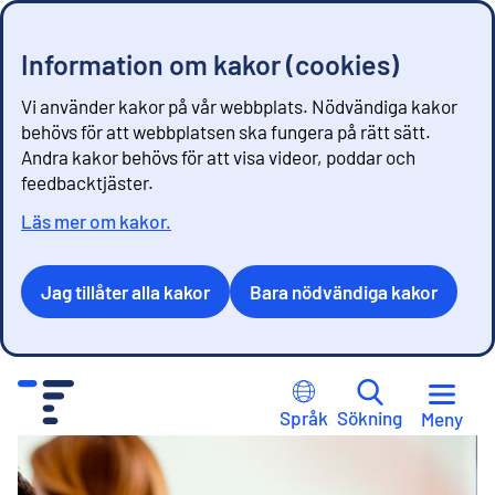
Information om kakor (cookies)
Vi använder kakor på vår webbplats. Nödvändiga kakor
behövs för att webbplatsen ska fungera på rätt sätt.
Andra kakor behövs för att visa videor, poddar och
feedbacktjäster.
Läs mer om kakor.
Jag tillåter alla kakor
Bara nödvändiga kakor
G
å
Språk
Sökning
Meny
t
i
l