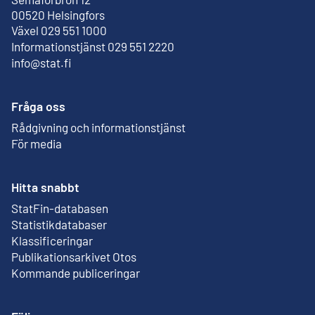
Extern länk
00520 Helsingfors
Växel 029 551 1000
Informationstjänst 029 551 2220
info@stat.fi
Fråga oss
Rådgivning och informationstjänst
För media
Hitta snabbt
StatFin-databasen
Extern länk
Statistikdatabaser
Klassificeringar
Publikationsarkivet Otos
Extern länk
Kommande publiceringar