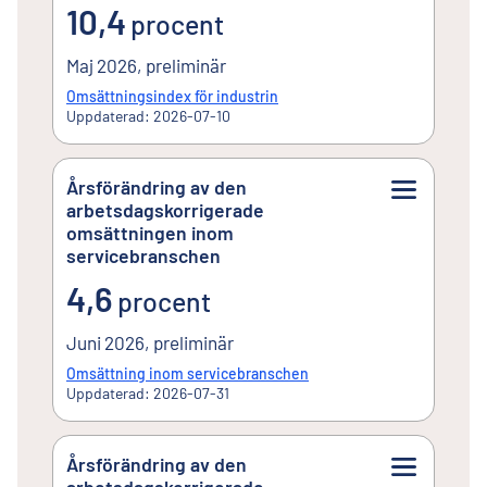
10,4procent
10,4
procent
Maj 2026, preliminär
Omsättningsindex för industrin
Uppdaterad: 2026-07-10
Årsförändring av den
arbetsdagskorrigerade
omsättningen inom
servicebranschen
4,6procent
4,6
procent
Juni 2026, preliminär
Omsättning inom servicebranschen
Uppdaterad: 2026-07-31
Årsförändring av den
arbetsdagskorrigerade