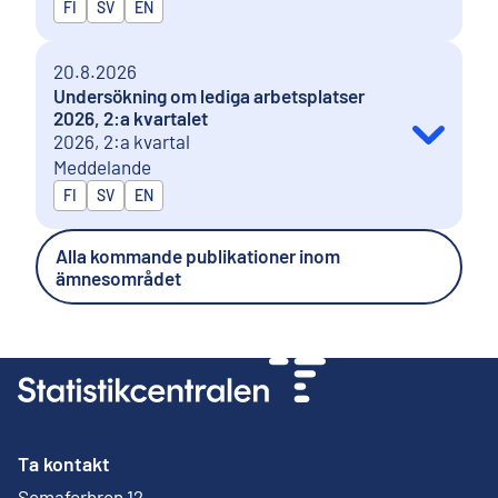
Publiceras på
FI
SV
EN
20.8.2026
Undersökning om lediga arbetsplatser
2026, 2:a kvartalet
2026, 2:a kvartal
Meddelande
Publiceras på
FI
SV
EN
Alla kommande publikationer inom
ämnesområdet
Ta kontakt
Semaforbron 12