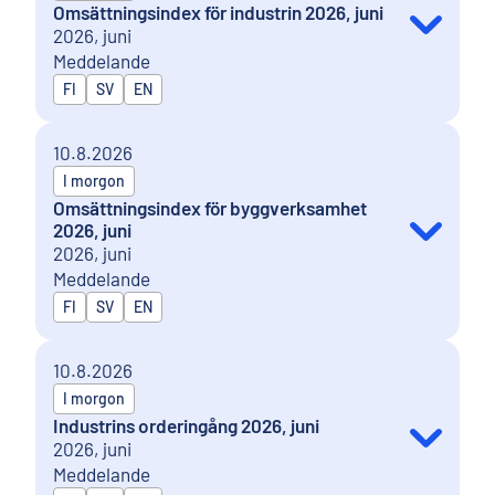
Omsättningsindex för industrin 2026, juni
2026, juni
Meddelande
Publiceras på
FI
SV
EN
10.8.2026
I morgon
Omsättningsindex för byggverksamhet
2026, juni
2026, juni
Meddelande
Publiceras på
FI
SV
EN
10.8.2026
I morgon
Industrins orderingång 2026, juni
2026, juni
Meddelande