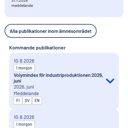
31.7.2026
meddelande
Alla publikationer inom ämnesområdet
Kommande publikationer
10.8.2026
I morgon
Volymindex för industriproduktionen 2026,
juni
2026, juni
Meddelande
Publiceras på
FI
SV
EN
10.8.2026
I morgon