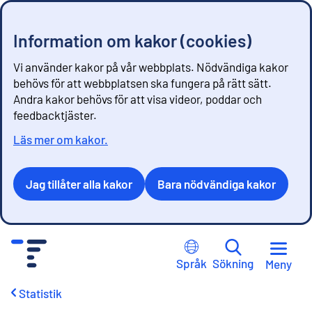
Information om kakor (cookies)
Vi använder kakor på vår webbplats. Nödvändiga kakor
behövs för att webbplatsen ska fungera på rätt sätt.
Andra kakor behövs för att visa videor, poddar och
feedbacktjäster.
Läs mer om kakor.
Jag tillåter alla kakor
Bara nödvändiga kakor
G
å
Språk
Sökning
Meny
t
i
Statistik
l