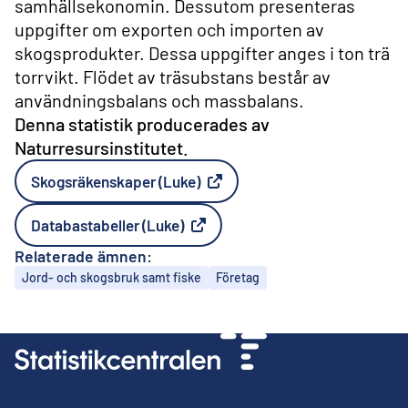
samhällsekonomin. Dessutom presenteras
uppgifter om exporten och importen av
skogsprodukter. Dessa uppgifter anges i ton trä
torrvikt. Flödet av träsubstans består av
användningsbalans och massbalans.
Denna statistik producerades av
Naturresursinstitutet.
Skogsräkenskaper (Luke)
Extern länk
Databastabeller (Luke)
Extern länk
Relaterade ämnen:
Ämnen
Jord- och skogsbruk samt fiske
Företag