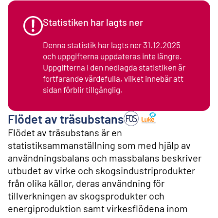
l
i
n
Statistiken har lagts ner
n
e
Denna statistik har lagts ner 31.12.2025
h
och uppgifterna uppdateras inte längre.
å
Uppgifterna i den nedlagda statistiken är
l
l
fortfarande värdefulla, vilket innebär att
sidan förblir tillgänglig.
Flödet av träsubstans
Producent: Naturresursins
Flödet av träsubstans är en
statistiksammanställning som med hjälp av
användningsbalans och massbalans beskriver
utbudet av virke och skogsindustriprodukter
från olika källor, deras användning för
tillverkningen av skogsprodukter och
energiproduktion samt virkesflödena inom