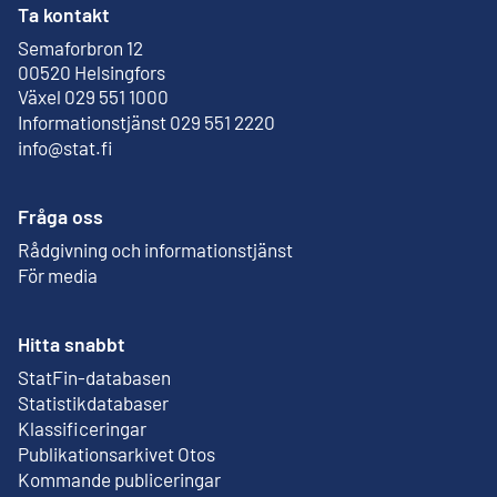
Ta kontakt
Semaforbron 12
Extern länk
00520 Helsingfors
Växel 029 551 1000
Informationstjänst 029 551 2220
info@stat.fi
Fråga oss
Rådgivning och informationstjänst
För media
Hitta snabbt
StatFin-databasen
Extern länk
Statistikdatabaser
Klassificeringar
Publikationsarkivet Otos
Extern länk
Kommande publiceringar