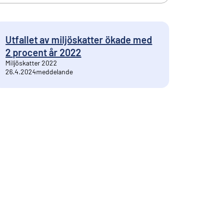
Utfallet av miljöskatter ökade med
2 procent år 2022
Miljöskatter 2022
26.4.2024
meddelande