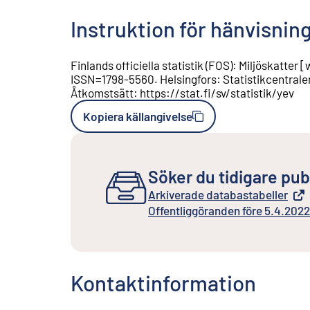
Instruktion för hänvisnin
Finlands officiella statistik (FOS)
:
Miljöskatter
[
ISSN=
1798-5560
.
Helsingfors
:
Statistikcentrale
Åtkomstsätt
:
https://stat.fi/sv/statistik/yev
Kopiera källangivelse
Söker du tidigare pub
Arkiverade databastabeller
Extern länk
Offentliggöranden före 5.4.2022
Extern länk
Kontaktinformation