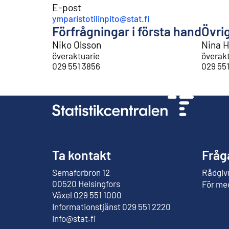
E-post
ymparistotilinpito@stat.fi
Förfrågningar i första hand
Övri
Niko Olsson
Nina H
överaktuarie
överak
029 551 3856
029 55
Ta kontakt
Fråg
Semaforbron 12
Rådgivn
Extern länk
00520 Helsingfors
För me
Växel 029 551 1000
Informationstjänst 029 551 2220
info@stat.fi