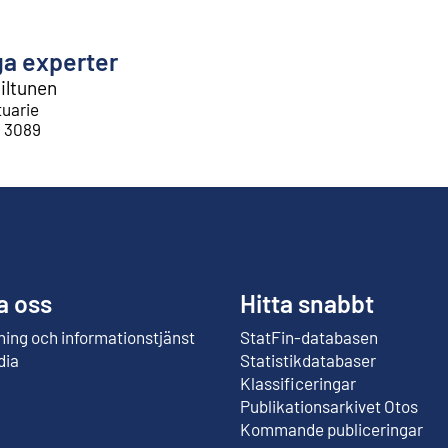
ga experter
iltunen
tuarie
1 3089
a oss
Hitta snabbt
ing och informationstjänst
StatFin-databasen
Extern länk
dia
Statistikdatabaser
Klassificeringar
Publikationsarkivet Otos
Extern länk
Kommande publiceringar