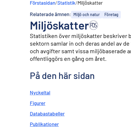
Förstasidan
/
Statistik
/
Miljöskatter
n
e
Relaterade ämnen:
Miljö och natur
Företag
h
Miljöskatter
å
l
l
Statistiken över miljöskatter beskriver 
sektorn samlar in och deras andel av de
och avgifter samt vissa miljöbaserade an
offentliggörs en gång om året.
På den här sidan
Nyckeltal
Figurer
Databastabeller
Publikationer