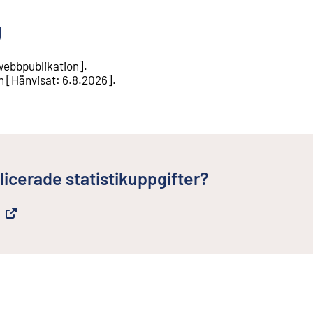
g
webbpublikation
].
n
[
Hänvisat
:
6.8.2026
].
licerade statistikuppgifter?