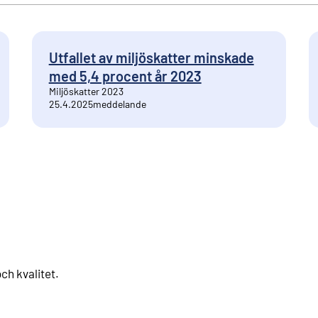
Utfallet av miljöskatter minskade
med 5,4 procent år 2023
Miljöskatter 2023
25.4.2025
meddelande
ch kvalitet
.