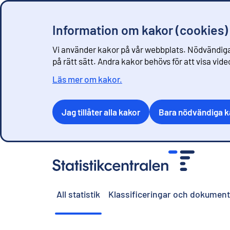
Information om kakor (cookies)
Vi använder kakor på vår webbplats. Nödvändiga
på rätt sätt. Andra kakor behövs för att visa vid
Läs mer om kakor.
Jag tillåter alla kakor
Bara nödvändiga k
G
å
t
i
All statistik
Klassificeringar och dokument
l
l
i
n