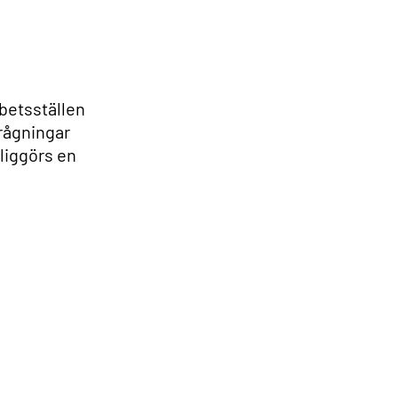
betsställen
frågningar
liggörs en