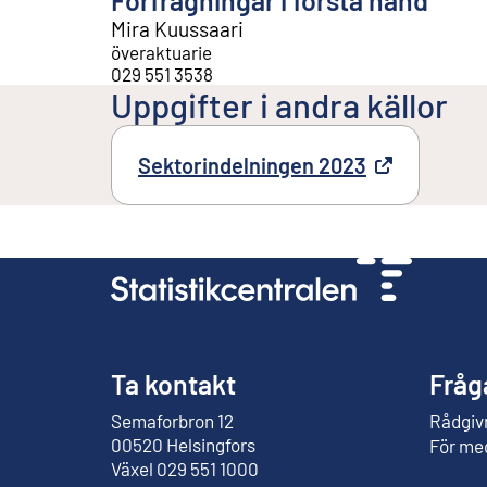
Mira Kuussaari
överaktuarie
029 551 3538
Uppgifter i andra källor
Sektorindelningen 2023
Extern länk
Ta kontakt
Fråg
Semaforbron 12
Rådgivn
Extern länk
00520 Helsingfors
För me
Växel 029 551 1000