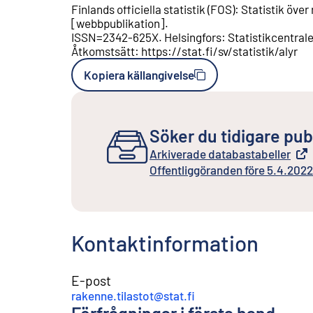
Finlands officiella statistik (FOS)
:
Statistik över
[
webbpublikation
].
ISSN=
2342-625X
.
Helsingfors
:
Statistikcentral
Åtkomstsätt
:
https://stat.fi/sv/statistik/alyr
Kopiera källangivelse
Söker du tidigare pub
Arkiverade databastabeller
Extern länk
Offentliggöranden före 5.4.2022
Extern länk
Kontaktinformation
E-post
rakenne.tilastot@stat.fi
Förfrågningar i första hand