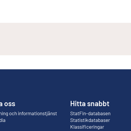
a oss
Hitta snabbt
ing och informationstjänst
StatFin-databasen
Extern länk
dia
Statistikdatabaser
Klassificeringar