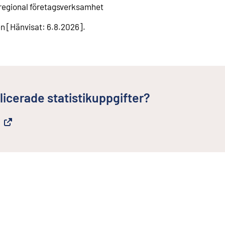
 regional företagsverksamhet
en
[
Hänvisat
:
6.8.2026
].
licerade statistikuppgifter?