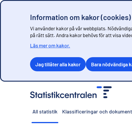
Information om kakor (cookies)
Vi använder kakor på vår webbplats. Nödvändiga
på rätt sätt. Andra kakor behövs för att visa vid
Läs mer om kakor.
Jag tillåter alla kakor
Bara nödvändiga k
G
å
t
i
All statistik
Klassificeringar och dokument
l
l
i
n