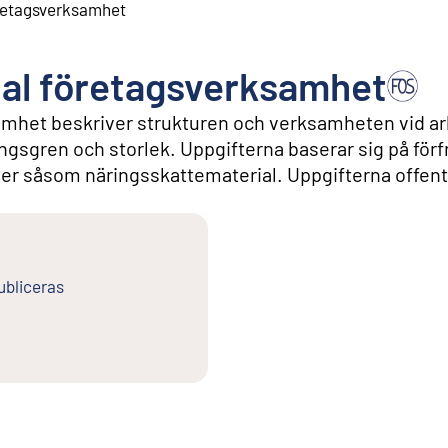
företagsverksamhet
onal företagsverksamhet
samhet beskriver strukturen och verksamheten vid ar
ingsgren och storlek. Uppgifterna baserar sig på för
ter såsom näringsskattematerial. Uppgifterna offent
ubliceras