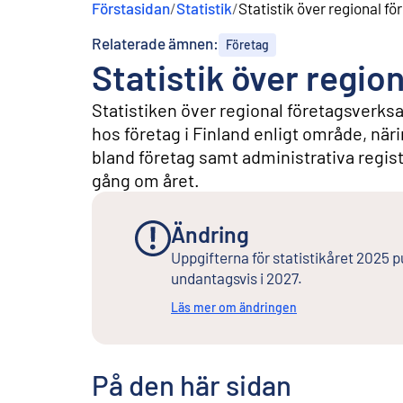
Förstasidan
/
Statistik
/
Statistik över regional 
n
e
Relaterade ämnen:
Företag
h
Statistik över regi
å
l
l
Statistiken över regional företagsverk
hos företag i Finland enligt område, när
bland företag samt administrativa regis
gång om året.
Ändring
Uppgifterna för statistikåret 2025 p
undantagsvis i 2027.
Läs mer om ändringen
På den här sidan