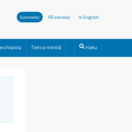
Suomeksi
På svenska
In English
nkohtaista
Tietoa meistä
Haku