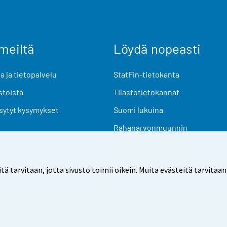
meiltä
Löydä nopeasti
 ja tietopalvelu
StatFin-tietokanta
stoista
Tilastotietokannat
sytyt kysymykset
Suomi lukuina
Rahanarvonmuunnin
Tulevat julkaisut
Tutkimusaineistot
arvitaan, jotta sivusto toimii oikein. Muita evästeitä tarvitaan
Käyttöehdot
Tietosuoja
Saavutettavuus
Tietoa sivu