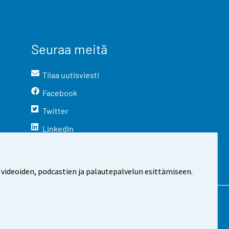
Seuraa meitä
Tilaa uutisviesti
Facebook
Twitter
LinkedIn
YouTube
Instagram
 videoiden, podcastien ja palautepalvelun esittämiseen.
stosta
Evästeasetukset