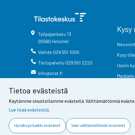
Kysy 
Työpajankatu
13
00580
Helsinki
Neuvonta
Vaihde
029 551 1000
Kysy tila
Tietopalvelu
029 551 2220
Usein ky
info@stat.fi
Medialle
Tietoa evästeistä
Käytämme sivustollamme evästeitä. Välttämättömiä evästeitä t
Lue lisää evästeistä.
Yhteystiedot
Palaute
Hyväksyn kaikki evästeet
Vain välttämättömät evästeet