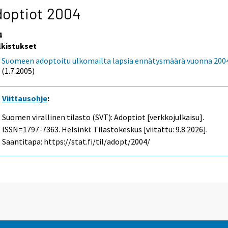
doptiot 2004
4
lkistukset
Suomeen adoptoitu ulkomailta lapsia ennätysmäärä vuonna 200
(1.7.2005)
Viittausohje
:
Suomen virallinen tilasto (SVT): Adoptiot [verkkojulkaisu].
ISSN=1797-7363. Helsinki: Tilastokeskus [viitattu: 9.8.2026].
Saantitapa: https://stat.fi/til/adopt/2004/