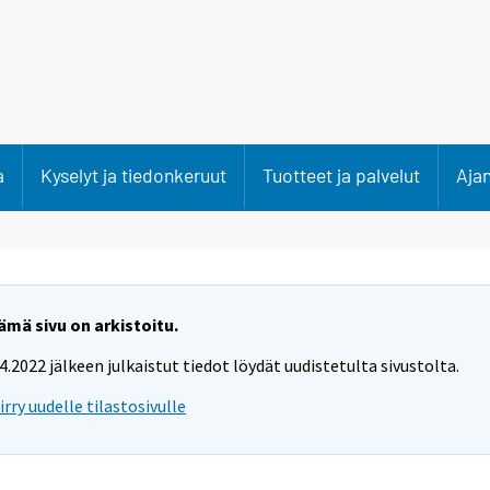
a
Kyselyt ja tiedonkeruut
Tuotteet ja palvelut
Aja
ämä sivu on arkistoitu.
.4.2022 jälkeen julkaistut tiedot löydät uudistetulta sivustolta.
iirry uudelle tilastosivulle