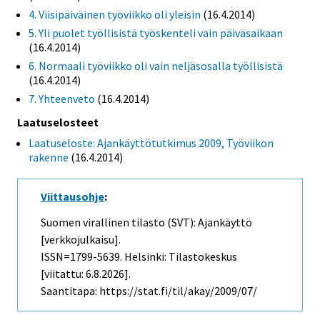
4. Viisipäiväinen työviikko oli yleisin
(16.4.2014)
5. Yli puolet työllisistä työskenteli vain päiväsaikaan
(16.4.2014)
6. Normaali työviikko oli vain neljäsosalla työllisistä
(16.4.2014)
7. Yhteenveto
(16.4.2014)
Laatuselosteet
Laatuseloste: Ajankäyttötutkimus 2009, Työviikon
rakenne
(16.4.2014)
Viittausohje
:
Suomen virallinen tilasto (SVT): Ajankäyttö
[verkkojulkaisu].
ISSN=1799-5639. Helsinki: Tilastokeskus
[viitattu: 6.8.2026].
Saantitapa: https://stat.fi/til/akay/2009/07/