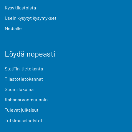
Kysy tilastoista
Usein kysytyt kysymykset
Medialle
Löydä nopeasti
StatFin-tietokanta
Tilastotietokannat
Suomi lukuina
Rahanarvonmuunnin
Tulevat julkaisut
Tutkimusaineistot