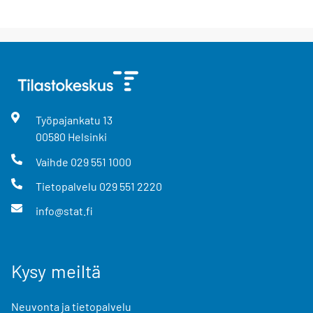
Työpajankatu
13
00580
Helsinki
Vaihde
029 551 1000
Tietopalvelu
029 551 2220
info@stat.fi
Kysy meiltä
Neuvonta ja tietopalvelu