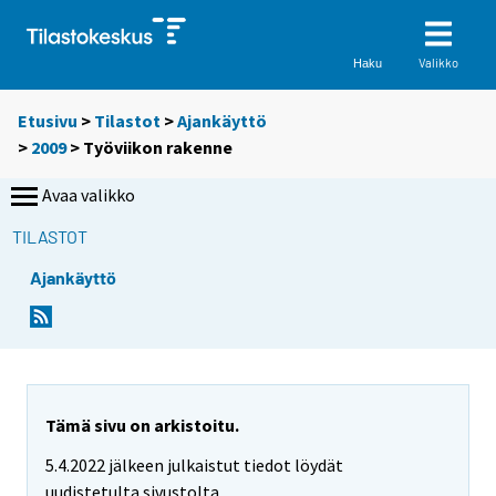
Valikko
Haku
Etusivu
>
Tilastot
>
Ajankäyttö
>
2009
>
Työviikon rakenne
Avaa valikko
TILASTOT
Ajankäyttö
Tämä sivu on arkistoitu.
5.4.2022 jälkeen julkaistut tiedot löydät
uudistetulta sivustolta.