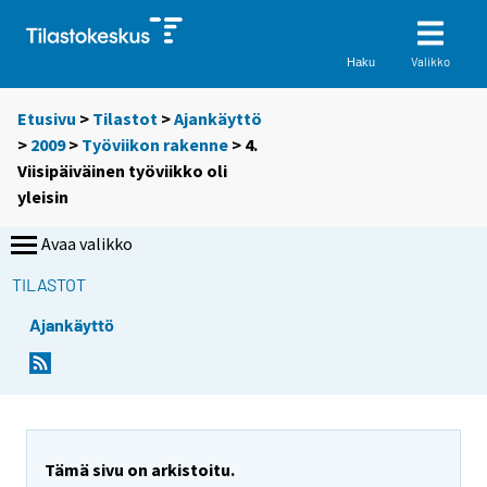
Valikko
Haku
Etusivu
>
Tilastot
>
Ajankäyttö
>
2009
>
Työviikon rakenne
> 4.
Viisipäiväinen työviikko oli
yleisin
Avaa valikko
TILASTOT
Ajankäyttö
Tämä sivu on arkistoitu.