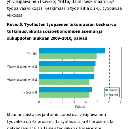
yli viisipäiväinen (kuvio 5). Yrittäjillä oli keskimäärin 5,4
työpäivää viikossa. Keskimäärin työllisillä oli 4,6 työpäivää
viikossa.
Kuvio 5. Työllisten työpäivien lukumäärän keskiarvo
tutkimusviikolla sosioekonomisen aseman ja
sukupuolen mukaan 2009–2010, päivää
Maanantaista perjantaihin koostuva viisipäiväinen
työviikko oli 43 prosentilla työllisistä ja 47 prosentilla
palkansaajista. Tällainen työviikko oli yleisempi