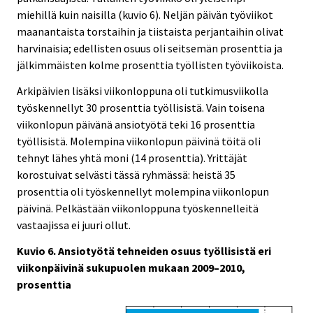
miehillä kuin naisilla (kuvio 6). Neljän päivän työviikot
maanantaista torstaihin ja tiistaista perjantaihin olivat
harvinaisia; edellisten osuus oli seitsemän prosenttia ja
jälkimmäisten kolme prosenttia työllisten työviikoista.
Arkipäivien lisäksi viikonloppuna oli tutkimusviikolla
työskennellyt 30 prosenttia työllisistä. Vain toisena
viikonlopun päivänä ansiotyötä teki 16 prosenttia
työllisistä. Molempina viikonlopun päivinä töitä oli
tehnyt lähes yhtä moni (14 prosenttia). Yrittäjät
korostuivat selvästi tässä ryhmässä: heistä 35
prosenttia oli työskennellyt molempina viikonlopun
päivinä. Pelkästään viikonloppuna työskennelleitä
vastaajissa ei juuri ollut.
Kuvio 6. Ansiotyötä tehneiden osuus työllisistä eri
viikonpäivinä sukupuolen mukaan 2009–2010,
prosenttia