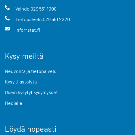
Vaihde
029 551 1000
Tietopalvelu
029 551 2220
info@stat.fi
Kysy meiltä
Neuvonta ja tietopalvelu
Kysy tilastoista
Usein kysytyt kysymykset
Medialle
Löydä nopeasti