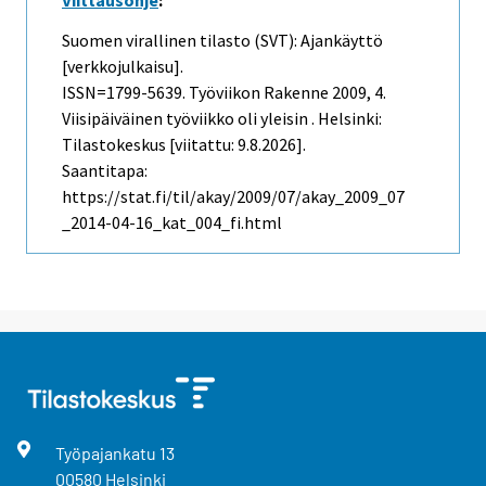
Viittausohje
:
Suomen virallinen tilasto (SVT): Ajankäyttö
[verkkojulkaisu].
ISSN=1799-5639.
Työviikon Rakenne
2009, 4.
Viisipäiväinen työviikko oli yleisin . Helsinki:
Tilastokeskus [viitattu: 9.8.2026].
Saantitapa:
https://stat.fi/til/akay/2009/07/akay_2009_07
_2014-04-16_kat_004_fi.html
Työpajankatu
13
00580
Helsinki