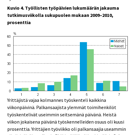
Kuvio 4. Työllisten työpäivien lukumäärän jakauma
tutkimusviikolla sukupuolen mukaan 2009–2010,
prosenttia
Yrittäjistä vajaa kolmannes työskenteli kaikkina
viikonpäivinä. Palkansaajista ylemmät toimihenkilöt
työskentelivät useimmin seitsemänä päivänä. Heistä
viikon jokaisena päivänä työskennelleiden osuus oli kuusi
prosenttia. Yrittäjien työviikko oli palkansaajia useammin