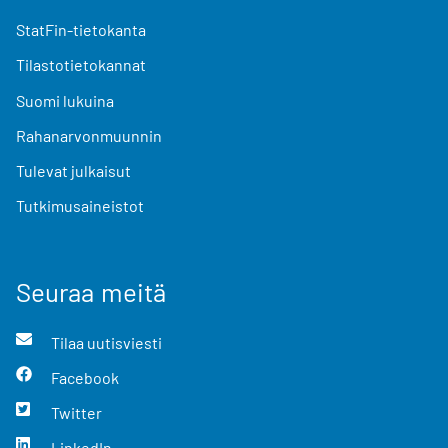
StatFin-tietokanta
Tilastotietokannat
Suomi lukuina
Rahanarvonmuunnin
Tulevat julkaisut
Tutkimusaineistot
Seuraa meitä
Tilaa uutisviesti
Facebook
Twitter
LinkedIn