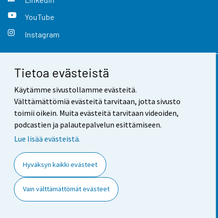
YouTube
Instagram
Tietoa evästeistä
Yhteystiedot
Käytämme sivustollamme evästeitä.
Palaute
Välttämättömiä evästeitä tarvitaan, jotta sivusto
toimii oikein. Muita evästeitä tarvitaan videoiden,
Käyttöehdot
podcastien ja palautepalvelun esittämiseen.
Tietosuoja
Lue lisää evästeistä.
Saavutettavuus
Hyväksyn kaikki evästeet
Tietoa sivustosta
Vain välttämättömät evästeet
Evästeasetukset