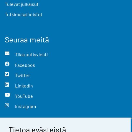
Tulevat julkaisut
Tutkimusaineistot
Seuraa meitä
Tilaa uutisviesti
Facebook
Twitter
LinkedIn
YouTube
Instagram
Tietoa evästeistä
Yhteystiedot