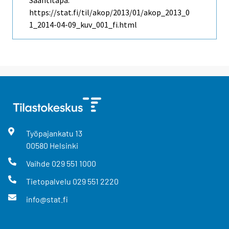
https://stat.fi/til/akop/2013/01/akop_2013_0
1_2014-04-09_kuv_001_fi.html
Työpajankatu
13
00580
Helsinki
Vaihde
029 551 1000
Tietopalvelu
029 551 2220
info@stat.fi