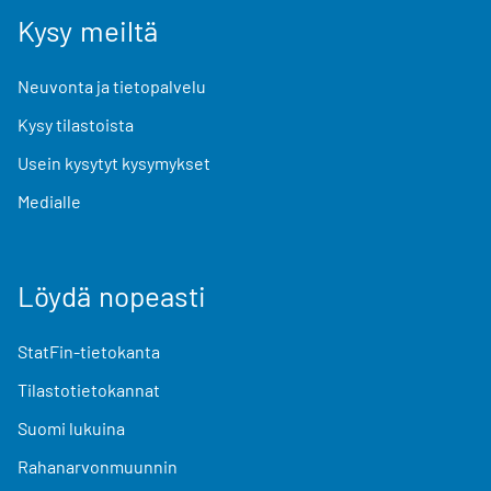
Kysy meiltä
Neuvonta ja tietopalvelu
Kysy tilastoista
Usein kysytyt kysymykset
Medialle
Löydä nopeasti
StatFin-tietokanta
Tilastotietokannat
Suomi lukuina
Rahanarvonmuunnin