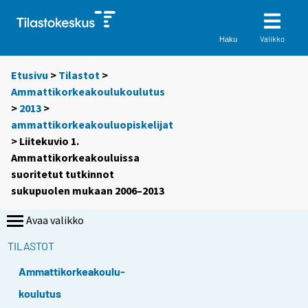
Valikko
Haku
Etusivu
>
Tilastot
>
Ammattikorkeakoulukoulutus
>
2013
>
ammattikorkeakouluopiskelijat
> Liitekuvio 1.
Ammattikorkeakouluissa
suoritetut tutkinnot
sukupuolen mukaan 2006–2013
Avaa valikko
TILASTOT
Ammattikorkeakoulu-
koulutus