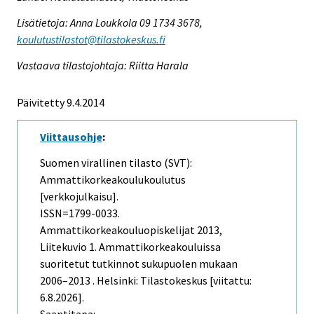
Lisätietoja: Anna Loukkola 09 1734 3678,
koulutustilastot@tilastokeskus.fi
Vastaava tilastojohtaja: Riitta Harala
Päivitetty 9.4.2014
Viittausohje
:
Suomen virallinen tilasto (SVT):
Ammattikorkeakoulukoulutus
[verkkojulkaisu].
ISSN=1799-0033.
Ammattikorkeakouluopiskelijat
2013,
Liitekuvio 1. Ammattikorkeakouluissa
suoritetut tutkinnot sukupuolen mukaan
2006–2013 . Helsinki: Tilastokeskus [viitattu:
6.8.2026].
Saantitapa: