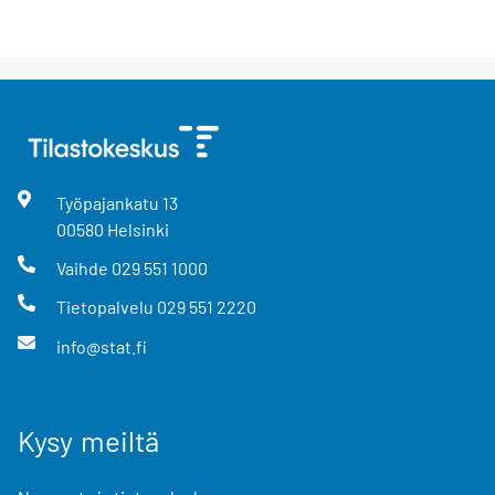
Työpajankatu
13
00580
Helsinki
Vaihde
029 551 1000
Tietopalvelu
029 551 2220
info@stat.fi
Kysy meiltä