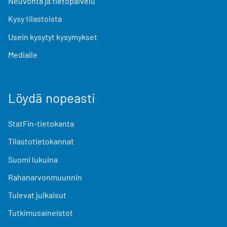
Neuvonta ja tietopalvelu
Kysy tilastoista
Usein kysytyt kysymykset
Medialle
Löydä nopeasti
StatFin-tietokanta
Tilastotietokannat
Suomi lukuina
Rahanarvonmuunnin
Tulevat julkaisut
Tutkimusaineistot