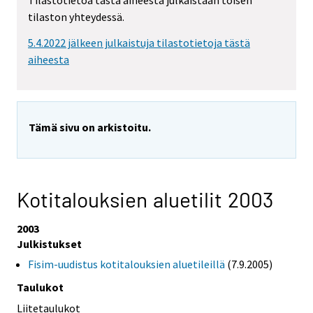
Tilastotietoa tästä aiheesta julkaistaan toisen
tilaston yhteydessä.
5.4.2022 jälkeen julkaistuja tilastotietoja tästä
aiheesta
Tämä sivu on arkistoitu.
Kotitalouksien aluetilit 2003
2003
Julkistukset
Fisim-uudistus kotitalouksien aluetileillä
(7.9.2005)
Taulukot
Liitetaulukot