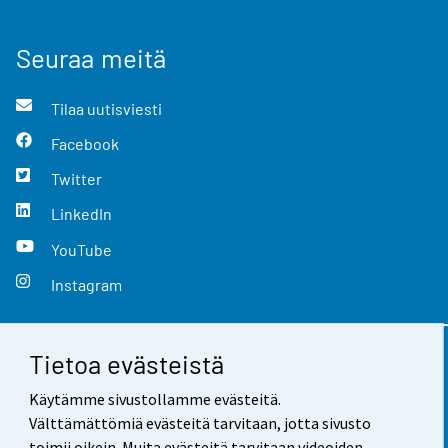
Seuraa meitä
Tilaa uutisviesti
Facebook
Twitter
LinkedIn
YouTube
Instagram
Tietoa evästeistä
Yhteystiedot
Käytämme sivustollamme evästeitä.
Palaute
Välttämättömiä evästeitä tarvitaan, jotta sivusto
toimii oikein. Muita evästeitä tarvitaan videoiden,