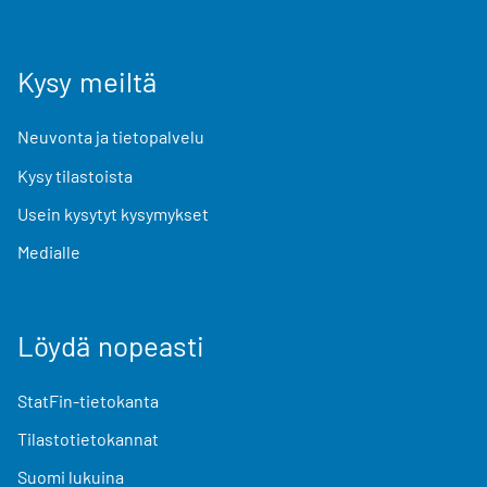
Kysy meiltä
Neuvonta ja tietopalvelu
Kysy tilastoista
Usein kysytyt kysymykset
Medialle
Löydä nopeasti
StatFin-tietokanta
Tilastotietokannat
Suomi lukuina