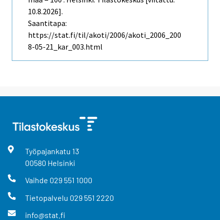
10.8.2026].
Saantitapa:
https://stat.fi/til/akoti/2006/akoti_2006_200
8-05-21_kar_003.html
Työpajankatu
13
00580
Helsinki
Vaihde
029 551 1000
Tietopalvelu
029 551 2220
info@stat.fi