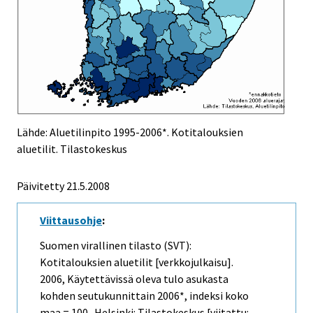
Lähde: Aluetilinpito 1995-2006*. Kotitalouksien
aluetilit. Tilastokeskus
Päivitetty
21.5.2008
Viittausohje
:
Suomen virallinen tilasto (SVT):
Kotitalouksien aluetilit [verkkojulkaisu].
2006, Käytettävissä oleva tulo asukasta
kohden seutukunnittain 2006*, indeksi koko
maa = 100 . Helsinki: Tilastokeskus [viitattu: