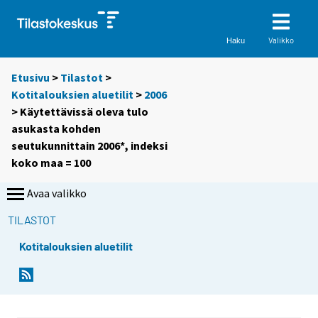
Valikko
Haku
Etusivu
>
Tilastot
>
Kotitalouksien aluetilit
>
2006
> Käytettävissä oleva tulo
asukasta kohden
seutukunnittain 2006*, indeksi
koko maa = 100
Avaa valikko
TILASTOT
Kotitalouksien aluetilit