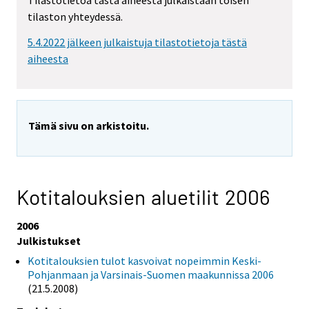
Tilastotietoa tästä aiheesta julkaistaan toisen
tilaston yhteydessä.
5.4.2022 jälkeen julkaistuja tilastotietoja tästä
aiheesta
Tämä sivu on arkistoitu.
Kotitalouksien aluetilit 2006
2006
Julkistukset
Kotitalouksien tulot kasvoivat nopeimmin Keski-
Pohjanmaan ja Varsinais-Suomen maakunnissa 2006
(21.5.2008)