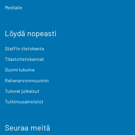
Medialle
Löydä nopeasti
StatFin-tietokanta
Tilastotietokannat
Suomi lukuina
Rahanarvonmuunnin
Tulevat julkaisut
Tutkimusaineistot
Seuraa meitä