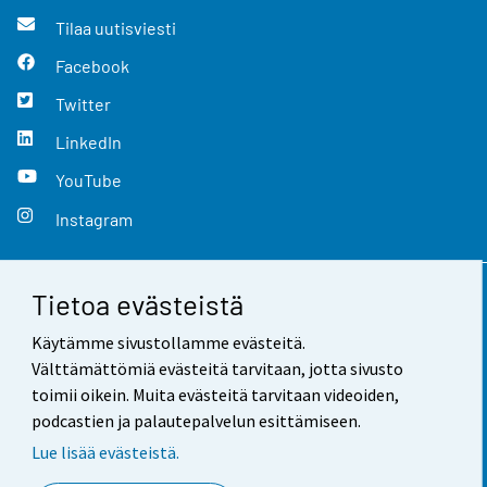
Tilaa uutisviesti
Facebook
Twitter
LinkedIn
YouTube
Instagram
Tietoa evästeistä
Yhteystiedot
Käytämme sivustollamme evästeitä.
Palaute
Välttämättömiä evästeitä tarvitaan, jotta sivusto
toimii oikein. Muita evästeitä tarvitaan videoiden,
Käyttöehdot
podcastien ja palautepalvelun esittämiseen.
Tietosuoja
Lue lisää evästeistä.
Saavutettavuus