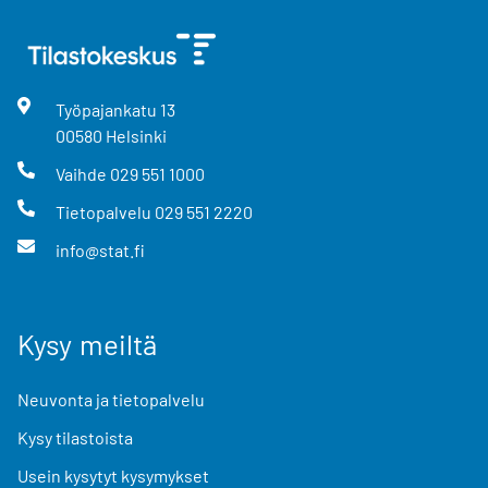
Työpajankatu
13
00580
Helsinki
Vaihde
029 551 1000
Tietopalvelu
029 551 2220
info@stat.fi
Kysy meiltä
Neuvonta ja tietopalvelu
Kysy tilastoista
Usein kysytyt kysymykset