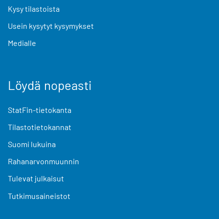
Kysy tilastoista
Usein kysytyt kysymykset
Medialle
Löydä nopeasti
StatFin-tietokanta
Tilastotietokannat
Suomi lukuina
Rahanarvonmuunnin
Tulevat julkaisut
Tutkimusaineistot