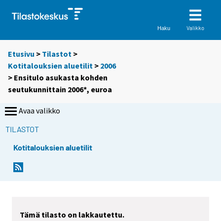
Valikko
Haku
Etusivu
>
Tilastot
>
Kotitalouksien aluetilit
>
2006
> Ensitulo asukasta kohden
seutukunnittain 2006*, euroa
Avaa valikko
TILASTOT
Kotitalouksien aluetilit
Tämä tilasto on lakkautettu.