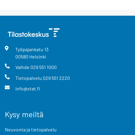
Työpajankatu
13
00580
Helsinki
Vaihde
029 551 1000
Tietopalvelu
029 551 2220
info@stat.fi
Kysy meiltä
Neuvonta ja tietopalvelu