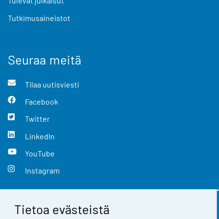
Tulevat julkaisut
Tutkimusaineistot
Seuraa meitä
Tilaa uutisviesti
Facebook
Twitter
LinkedIn
YouTube
Instagram
Tietoa evästeistä
Yhteystiedot