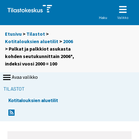
Valikko
Haku
Etusivu
>
Tilastot
>
Kotitalouksien aluetilit
>
2006
> Palkat ja palkkiot asukasta
kohden seutukunnittain 2006*,
indeksi vuosi 2000 = 100
Avaa valikko
TILASTOT
Kotitalouksien aluetilit