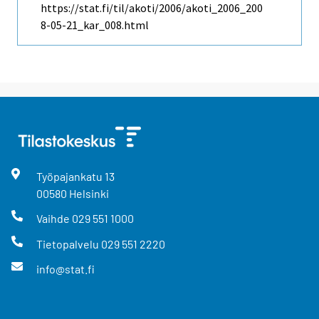
https://stat.fi/til/akoti/2006/akoti_2006_200
8-05-21_kar_008.html
Työpajankatu
13
00580
Helsinki
Vaihde
029 551 1000
Tietopalvelu
029 551 2220
info@stat.fi