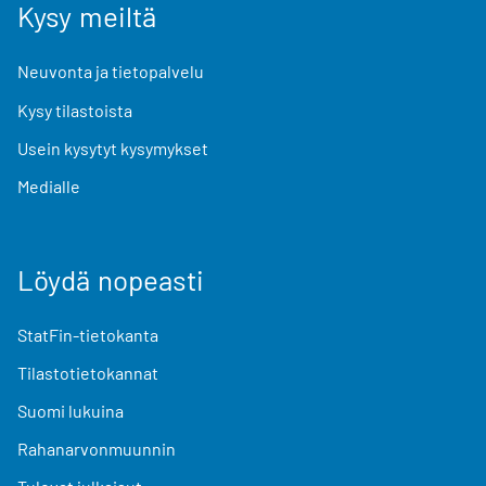
Kysy meiltä
Neuvonta ja tietopalvelu
Kysy tilastoista
Usein kysytyt kysymykset
Medialle
Löydä nopeasti
StatFin-tietokanta
Tilastotietokannat
Suomi lukuina
Rahanarvonmuunnin