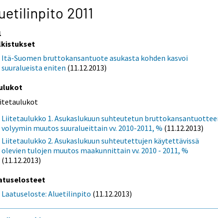
uetilinpito 2011
1
lkistukset
Itä-Suomen bruttokansantuote asukasta kohden kasvoi
suuralueista eniten
(11.12.2013)
ulukot
iitetaulukot
Liitetaulukko 1. Asukaslukuun suhteutetun bruttokansantuottee
volyymin muutos suuralueittain vv. 2010-2011, %
(11.12.2013)
Liitetaulukko 2. Asukaslukuun suhteutettujen käytettävissä
olevien tulojen muutos maakunnittain vv. 2010 - 2011, %
(11.12.2013)
atuselosteet
Laatuseloste: Aluetilinpito
(11.12.2013)