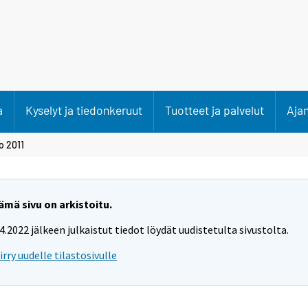
a
Kyselyt ja tiedonkeruut
Tuotteet ja palvelut
Aja
o 2011
ämä sivu on arkistoitu.
.4.2022 jälkeen julkaistut tiedot löydät uudistetulta sivustolta.
iirry uudelle tilastosivulle