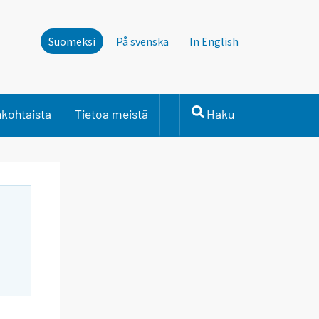
Suomeksi
På svenska
In English
nkohtaista
Tietoa meistä
Haku