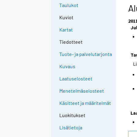
Taulukot
Al
Kuviot
201
Ju
Kartat
Tiedotteet
Tuote- ja palvelutarjonta
Ta
L
Kuvaus
Laatuselosteet
Menetelmäselosteet
Käsitteet ja määritelmät
La
Luokitukset
Lisätietoja