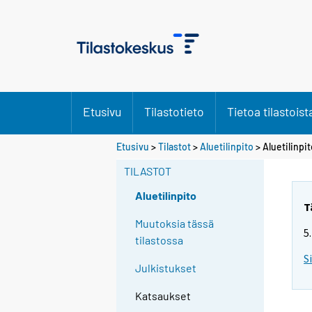
Etusivu
Tilastotieto
Tietoa tilastoist
Etusivu
>
Tilastot
>
Aluetilinpito
> Aluetilinpit
TILASTOT
Aluetilinpito
T
Muutoksia tässä
5
tilastossa
S
Julkistukset
Katsaukset