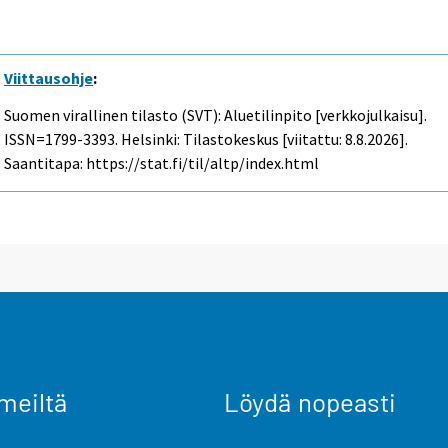
Viittausohje
:
Suomen virallinen tilasto (SVT): Aluetilinpito [verkkojulkaisu].
ISSN=1799-3393. Helsinki: Tilastokeskus [viitattu: 8.8.2026].
Saantitapa: https://stat.fi/til/altp/index.html
meiltä
Löydä nopeasti