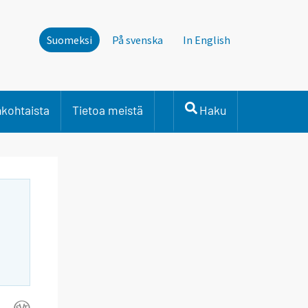
Suomeksi
På svenska
In English
nkohtaista
Tietoa meistä
Haku