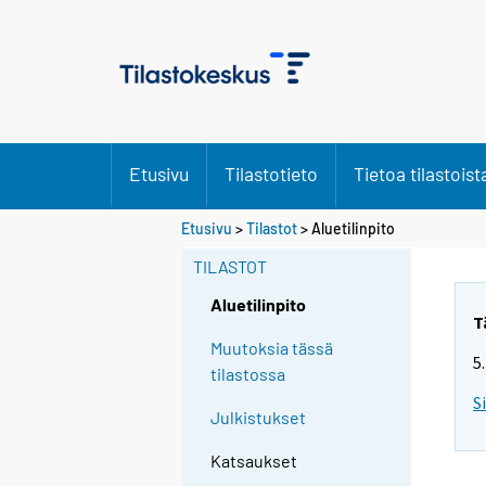
Etusivu
Tilastotieto
Tietoa tilastoist
Etusivu
>
Tilastot
> Aluetilinpito
TILASTOT
Aluetilinpito
T
Muutoksia tässä
5
tilastossa
S
Julkistukset
Katsaukset