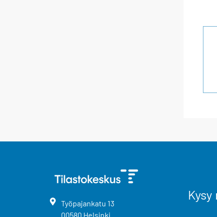
Kysy 
Työpajankatu
13
00580
Helsinki