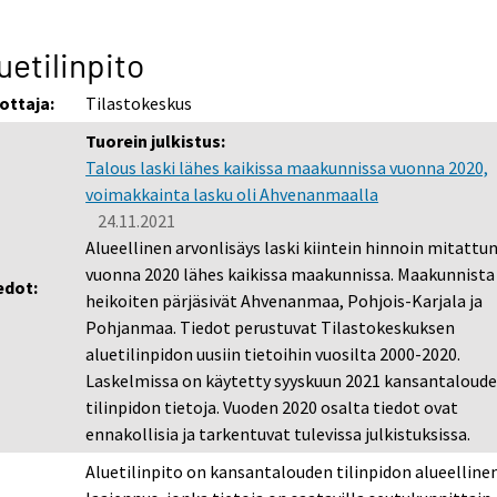
uetilinpito
ottaja:
Tilastokeskus
Tuorein julkistus:
Talous laski lähes kaikissa maakunnissa vuonna 2020,
voimakkainta lasku oli Ahvenanmaalla
24.11.2021
Alueellinen arvonlisäys laski kiintein hinnoin mitattu
vuonna 2020 lähes kaikissa maakunnissa. Maakunnista
edot:
heikoiten pärjäsivät Ahvenanmaa, Pohjois-Karjala ja
Pohjanmaa. Tiedot perustuvat Tilastokeskuksen
aluetilinpidon uusiin tietoihin vuosilta 2000-2020.
Laskelmissa on käytetty syyskuun 2021 kansantaloud
tilinpidon tietoja. Vuoden 2020 osalta tiedot ovat
ennakollisia ja tarkentuvat tulevissa julkistuksissa.
Aluetilinpito on kansantalouden tilinpidon alueelline