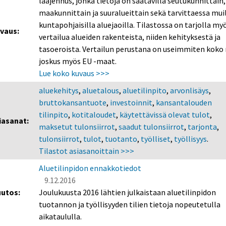
laajennus, jonka tietoja on saatavilla seutukunnittain,
maakunnittain ja suuralueittain sekä tarvittaessa mui
kuntapohjaisilla aluejaoilla. Tilastossa on tarjolla my
vaus:
vertailua alueiden rakenteista, niiden kehityksestä ja
tasoeroista. Vertailun perustana on useimmiten koko
joskus myös EU -maat.
Lue koko kuvaus >>>
aluekehitys
,
aluetalous
,
aluetilinpito
,
arvonlisäys
,
bruttokansantuote
,
investoinnit
,
kansantalouden
tilinpito
,
kotitaloudet
,
käytettävissä olevat tulot
,
iasanat:
maksetut tulonsiirrot
,
saadut tulonsiirrot
,
tarjonta
,
tulonsiirrot
,
tulot
,
tuotanto
,
työlliset
,
työllisyys
.
Tilastot asiasanoittain >>>
Aluetilinpidon ennakkotiedot
9.12.2016
utos:
Joulukuusta 2016 lähtien julkaistaan aluetilinpidon
tuotannon ja työllisyyden tilien tietoja nopeutetulla
aikataululla.