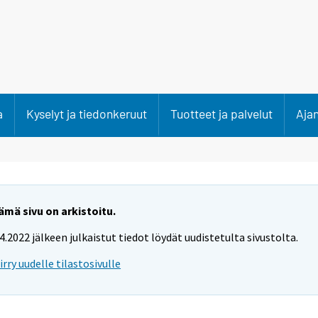
a
Kyselyt ja tiedonkeruut
Tuotteet ja palvelut
Aja
ämä sivu on arkistoitu.
.4.2022 jälkeen julkaistut tiedot löydät uudistetulta sivustolta.
iirry uudelle tilastosivulle