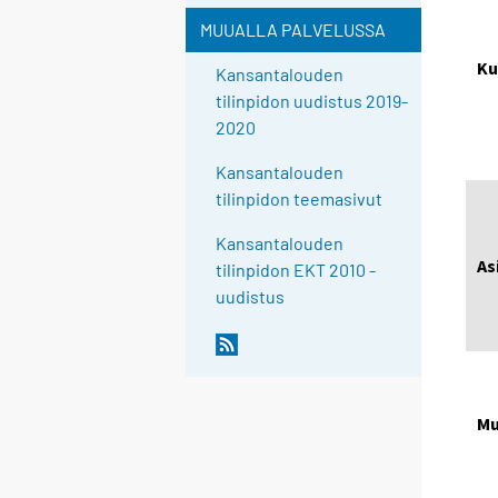
MUUALLA PALVELUSSA
Ku
Kansantalouden
tilinpidon uudistus 2019-
2020
Kansantalouden
tilinpidon teemasivut
Kansantalouden
As
tilinpidon EKT 2010 -
uudistus
Mu