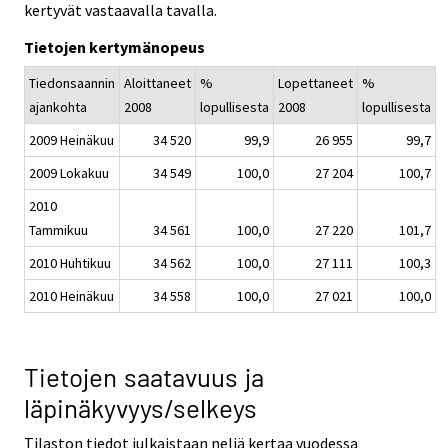
kertyvät vastaavalla tavalla.
Tietojen kertymänopeus
Tiedonsaannin
Aloittaneet
%
Lopettaneet
%
ajankohta
2008
lopullisesta
2008
lopullisesta
2009 Heinäkuu
34 520
99,9
26 955
99,7
2009 Lokakuu
34 549
100,0
27 204
100,7
2010
Tammikuu
34 561
100,0
27 220
101,7
2010 Huhtikuu
34 562
100,0
27 111
100,3
2010 Heinäkuu
34 558
100,0
27 021
100,0
Tietojen saatavuus ja
läpinäkyvyys/selkeys
Tilaston tiedot julkaistaan neljä kertaa vuodessa