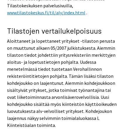
Tilastokeskuksen palvelusivuilla,
www.tilastokeskus.fi/til/aly/index.html
.
Tilastojen vertailukelpoisuus
Aloittaneet ja lopettaneet yritykset -tilaston perusta
on muuttunut alkaen 05/2007 julkistuksesta. Aiemmin
tilaston tiedot johdettiin yritysrekisteriin merkittyjen
aloitus- ja lopetustietojen pohjalta. Uudessa
menetelmässä tiedot tuotetaan Verohallinnon
rekisteröintitietojen pohjalta. Tämän lisäksi tilaston
kohdejoukko on laajentunut. Aiemmin kohdejoukkoon
sisältyivät yritykset, jotka toimivat työnantajina tai
ovat liiketoiminnasta arvonlisäverovelvollisia. Uusi
kohdejoukko sisältää myös kiinteistön käyttöoikeuden
luovutuksesta alv-velvolliset yritykset. Kohdejoukon
laajennus näkyy selvimmin toimialaluokassa L
Kiinteistöalan toiminta.