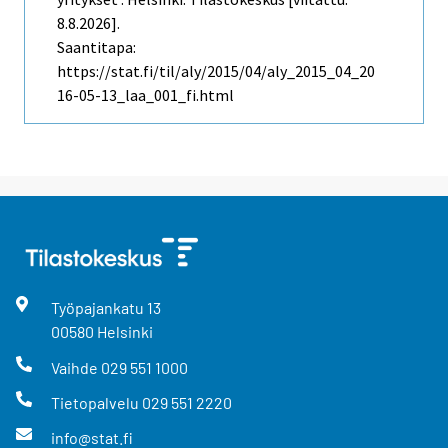
8.8.2026].
Saantitapa:
https://stat.fi/til/aly/2015/04/aly_2015_04_20
16-05-13_laa_001_fi.html
Työpajankatu
13
00580
Helsinki
Vaihde
029 551 1000
Tietopalvelu
029 551 2220
info@stat.fi