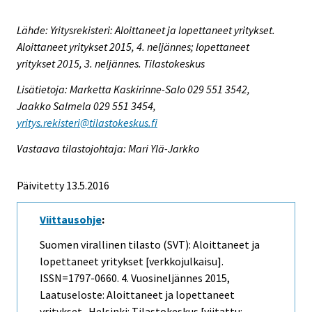
Lähde: Yritysrekisteri: Aloittaneet ja lopettaneet yritykset.
Aloittaneet yritykset 2015, 4. neljännes; lopettaneet
yritykset 2015, 3. neljännes. Tilastokeskus
Lisätietoja: Marketta Kaskirinne-Salo 029 551 3542,
Jaakko Salmela 029 551 3454,
yritys.rekisteri@tilastokeskus.fi
Vastaava tilastojohtaja: Mari Ylä-Jarkko
Päivitetty 13.5.2016
Viittausohje
:
Suomen virallinen tilasto (SVT): Aloittaneet ja
lopettaneet yritykset [verkkojulkaisu].
ISSN=1797-0660.
4. Vuosineljännes
2015,
Laatuseloste: Aloittaneet ja lopettaneet
yritykset . Helsinki: Tilastokeskus [viitattu: