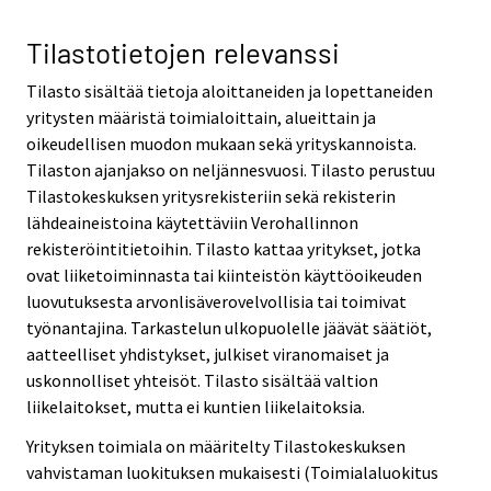
Tilastotietojen relevanssi
Tilasto sisältää tietoja aloittaneiden ja lopettaneiden
yritysten määristä toimialoittain, alueittain ja
oikeudellisen muodon mukaan sekä yrityskannoista.
Tilaston ajanjakso on neljännesvuosi. Tilasto perustuu
Tilastokeskuksen yritysrekisteriin sekä rekisterin
lähdeaineistoina käytettäviin Verohallinnon
rekisteröintitietoihin. Tilasto kattaa yritykset, jotka
ovat liiketoiminnasta tai kiinteistön käyttöoikeuden
luovutuksesta arvonlisäverovelvollisia tai toimivat
työnantajina. Tarkastelun ulkopuolelle jäävät säätiöt,
aatteelliset yhdistykset, julkiset viranomaiset ja
uskonnolliset yhteisöt. Tilasto sisältää valtion
liikelaitokset, mutta ei kuntien liikelaitoksia.
Yrityksen toimiala on määritelty Tilastokeskuksen
vahvistaman luokituksen mukaisesti (Toimialaluokitus