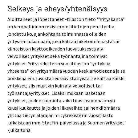
Selkeys ja eheys/yhtenäisyys
Aloittaneet ja lopettaneet -tilaston tieto ''Yrityskanta''
on Verohallinnon rekisteröintitietojen perusteella
johdettu ko. ajankohtana toiminnassa olleiden
yritysten lukumäärä, joka kattaa liiketoiminnasta tai
kiinteistön käyttöoikeuden luovutuksesta alv-
velvolliset yritykset sekä työnantajina toimivat
yritykset. Yritysrekisterin vuositilaston ''yrityksiä
yhteensä'' on yritysmäärä vuoden keskiarvotietona ja se
poikkeaa em. luvusta seuraavista syistä: se kattaa kaikki
yritykset, siis muutkin kuin alv-velvolliset tai
työnantajayritykset. Lisäksi mukaan lasketaan
yritykset, joiden toiminta-aika tilastovuonna on yli
kuusi kuukautta ja joiden liikevaihto tai henkilömäärä
ylittää tietyn alarajan. Yritysrekisterin vuositilasto
julkaistaan mm. StatFin-palvelussa ja Suomen yritykset
-julkaisuna.