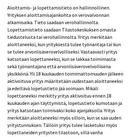
Aloittamis- ja lopettamistieto on hallinnollinen.
Yrityksen aloittamisajankohta on verovalvonnan
alkamisaika. Tieto saadaan verohallinnolta.
Lopettamistieto saadaan Tilastokeskuksen omasta
tiedustelusta tai verohallinnolta. Yritys merkitään
aloittaneeksi, kun yrityksestä tulee työnantaja tai kun
se tulee arvonlisäverovelvolliseksi. Vastaavasti yritys
katsotaan lopettaneeksi, kun se lakkaa toimimasta
sekä työnantajana että arvonlisäverovelvollisena
yksikkönä. Yli 18 kuukauden toimimattomuuden jälkeen
aktivoituva yritys määritetään uudestaan aloittaneeksi
ja edeltävä lopetustieto jää voimaan. Mikäli
lopettaneeksi merkitty yritys aktivoituu ennen 18
kuukauden ajan täyttymistä, lopetustieto kumotaan ja
yritys katsotaan toimivaksi koko ajanjaksolla. Yritys
merkitään aloittaneeksi myös silloin, kun se saa uuden
yritystunnuksen. Tällöin yritys tulee lasketuksi myös
lopettaneiden yritysten tilastoon, sillä vanha