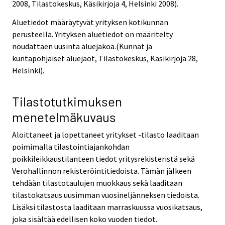
2008, Tilastokeskus, Käsikirjoja 4, Helsinki 2008).
Aluetiedot määräytyvät yrityksen kotikunnan
perusteella. Yrityksen aluetiedot on määritelty
noudattaen uusinta aluejakoa.(Kunnat ja
kuntapohjaiset aluejaot, Tilastokeskus, Käsikirjoja 28,
Helsinki).
Tilastotutkimuksen
menetelmäkuvaus
Aloittaneet ja lopettaneet yritykset -tilasto laaditaan
poimimalla tilastointiajankohdan
poikkileikkaustilanteen tiedot yritysrekisteristä sekä
Verohallinnon rekisteröintitiedoista. Tämän jälkeen
tehdään tilastotaulujen muokkaus sekä laaditaan
tilastokatsaus uusimman vuosineljänneksen tiedoista.
Lisäksi tilastosta laaditaan marraskuussa vuosikatsaus,
joka sisältää edellisen koko vuoden tiedot.