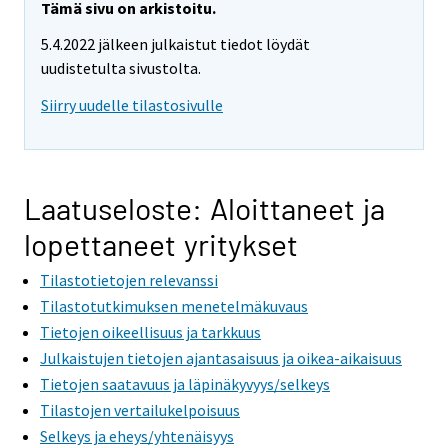
Tämä sivu on arkistoitu.
5.4.2022 jälkeen julkaistut tiedot löydät
uudistetulta sivustolta.
Siirry uudelle tilastosivulle
Laatuseloste: Aloittaneet ja
lopettaneet yritykset
Tilastotietojen relevanssi
Tilastotutkimuksen menetelmäkuvaus
Tietojen oikeellisuus ja tarkkuus
Julkaistujen tietojen ajantasaisuus ja oikea-aikaisuus
Tietojen saatavuus ja läpinäkyvyys/selkeys
Tilastojen vertailukelpoisuus
Selkeys ja eheys/yhtenäisyys