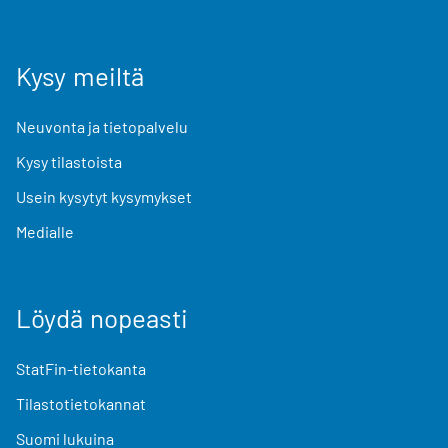
Kysy meiltä
Neuvonta ja tietopalvelu
Kysy tilastoista
Usein kysytyt kysymykset
Medialle
Löydä nopeasti
StatFin-tietokanta
Tilastotietokannat
Suomi lukuina