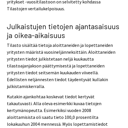
yritykset -vuositilastoon on selvitetty kohdassa
Tilastojen vertailukelpoisuus.
Julkaistujen tietojen ajantasaisuus
ja oikea-aikaisuus
Tilasto sisältää tietoja aloittaneiden ja lopettaneiden
yritysten määristä vuosineljänneksittäin. Aloittaneiden
yritysten tiedot julkistetaan neljä kuukautta
tilastoajanjakson päättymisestä ja lopettaneiden
yritysten tiedot seitsemän kuukauden viiveellä.
Edellisten neljännesten tiedot täydentyvät kullakin
julkistamiskerralla.
Kutakin ajankohtaa koskevat tiedot kertyvät
takautuvasti. Alla oleva esimerkki kuvaa tietojen
kertymänopeutta. Esimerkiksi vuoden 2008
aloittamisista oli saatu tieto 100,0 prosentilta
lokakuuhun 2004 mennessä. Myös lopettamistiedot