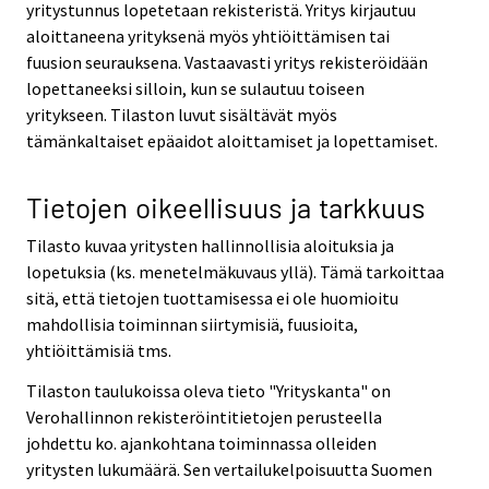
yritystunnus lopetetaan rekisteristä. Yritys kirjautuu
aloittaneena yrityksenä myös yhtiöittämisen tai
fuusion seurauksena. Vastaavasti yritys rekisteröidään
lopettaneeksi silloin, kun se sulautuu toiseen
yritykseen. Tilaston luvut sisältävät myös
tämänkaltaiset epäaidot aloittamiset ja lopettamiset.
Tietojen oikeellisuus ja tarkkuus
Tilasto kuvaa yritysten hallinnollisia aloituksia ja
lopetuksia (ks. menetelmäkuvaus yllä). Tämä tarkoittaa
sitä, että tietojen tuottamisessa ei ole huomioitu
mahdollisia toiminnan siirtymisiä, fuusioita,
yhtiöittämisiä tms.
Tilaston taulukoissa oleva tieto "Yrityskanta" on
Verohallinnon rekisteröintitietojen perusteella
johdettu ko. ajankohtana toiminnassa olleiden
yritysten lukumäärä. Sen vertailukelpoisuutta Suomen