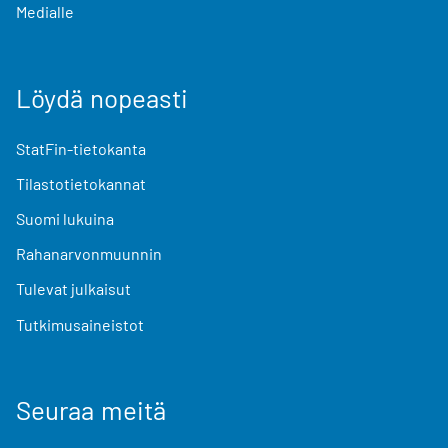
Medialle
Löydä nopeasti
StatFin-tietokanta
Tilastotietokannat
Suomi lukuina
Rahanarvonmuunnin
Tulevat julkaisut
Tutkimusaineistot
Seuraa meitä