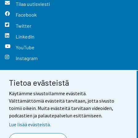
Tilaa uutisviesti
Facebook
Twitter
LinkedIn
YouTube
Instagram
Tietoa evästeistä
Yhteystiedot
Käytämme sivustollamme evästeitä.
Palaute
Välttämättömiä evästeitä tarvitaan, jotta sivusto
toimii oikein. Muita evästeitä tarvitaan videoiden,
Käyttöehdot
podcastien ja palautepalvelun esittämiseen.
Tietosuoja
Lue lisää evästeistä.
Saavutettavuus