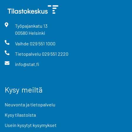
Työpajankatu
13
00580
Helsinki
Vaihde
029 551 1000
Tietopalvelu
029 551 2220
info@stat.fi
Kysy meiltä
Neuvonta ja tietopalvelu
Kysy tilastoista
Usein kysytyt kysymykset