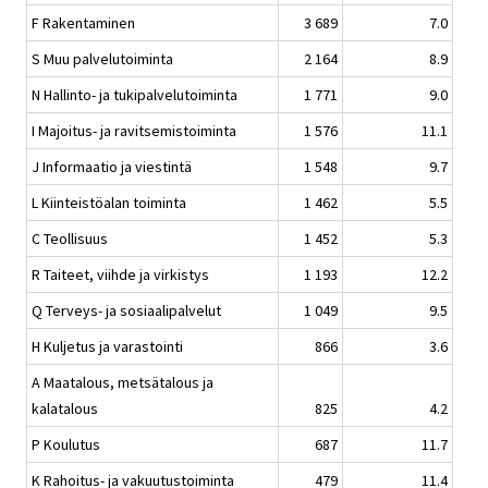
F Rakentaminen
3 689
7.0
S Muu palvelutoiminta
2 164
8.9
N Hallinto- ja tukipalvelutoiminta
1 771
9.0
I Majoitus- ja ravitsemistoiminta
1 576
11.1
J Informaatio ja viestintä
1 548
9.7
L Kiinteistöalan toiminta
1 462
5.5
C Teollisuus
1 452
5.3
R Taiteet, viihde ja virkistys
1 193
12.2
Q Terveys- ja sosiaalipalvelut
1 049
9.5
H Kuljetus ja varastointi
866
3.6
A Maatalous, metsätalous ja
kalatalous
825
4.2
P Koulutus
687
11.7
K Rahoitus- ja vakuutustoiminta
479
11.4