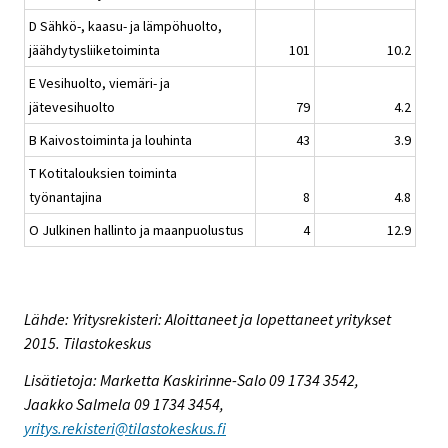
D Sähkö-, kaasu- ja lämpöhuolto,
jäähdytysliiketoiminta
101
10.2
E Vesihuolto, viemäri- ja
jätevesihuolto
79
4.2
B Kaivostoiminta ja louhinta
43
3.9
T Kotitalouksien toiminta
työnantajina
8
4.8
O Julkinen hallinto ja maanpuolustus
4
12.9
Lähde: Yritysrekisteri: Aloittaneet ja lopettaneet yritykset
2015. Tilastokeskus
Lisätietoja: Marketta Kaskirinne-Salo 09 1734 3542,
Jaakko Salmela 09 1734 3454,
yritys.rekisteri@tilastokeskus.fi