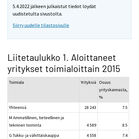
5.4.2022 jälkeen julkaistut tiedot löydät
uudistetulta sivustolta.
Siirry uudelle tilastosivulle
Liitetaulukko 1. Aloittaneet
yritykset toimialoittain 2015
Toimiala
Yrityksiä
Osuus
yrityskannasta,
%
Yhteensä
28 243
7.5
M Ammatillinen, tieteellinen ja
tekninen toiminta
4 589
8.5
G Tukku- ja vähittäiskauppa
4 558
7.4