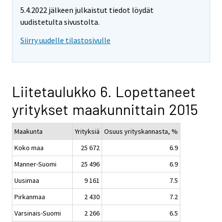
5.4.2022 jälkeen julkaistut tiedot löydät
uudistetulta sivustolta.
Siirry uudelle tilastosivulle
Liitetaulukko 6. Lopettaneet
yritykset maakunnittain 2015
Maakunta
Yrityksiä
Osuus yrityskannasta, %
Koko maa
25 672
6.9
Manner-Suomi
25 496
6.9
Uusimaa
9 161
7.5
Pirkanmaa
2 430
7.2
Varsinais-Suomi
2 266
6.5