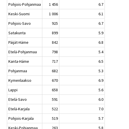
Pohjois-Pohjanmaa
1 456
6.7
Keski-Suomi
1 006
6.1
Pohjois-Savo
925
6.7
Satakunta
899
5.9
Päijät-Häme
842
6.8
Etelä-Pohjanmaa
798
5.4
Kanta-Häme
717
6.5
Pohjanmaa
682
5.3
Kymenlaakso
670
6.9
Lappi
658
5.6
Etelä-Savo
591
6.0
Etelä-Karjala
522
7.0
Pohjois-Karjala
519
5.7
Keski-Pohjanmaa
263
5.8