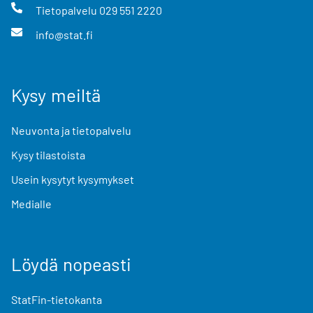
Tietopalvelu
029 551 2220
info@stat.fi
Kysy meiltä
Neuvonta ja tietopalvelu
Kysy tilastoista
Usein kysytyt kysymykset
Medialle
Löydä nopeasti
StatFin-tietokanta