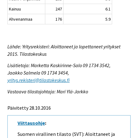
Kainuu
247
6.1
Ahvenanmaa
176
5.9
Lähde: Yritysrekisteri: Aloittaneet ja lopettaneet yritykset
2015. Tilastokeskus
Lisätietoja: Marketta Kaskirinne-Salo 09 1734 3542,
Jaakko Salmela 09 1734 3454,
yritys.rekisteri@tilastokeskus.fi
Vastaava tilastojohtaja: Mari Ylä-Jarkko
Päivitetty 28.10.2016
Viittausohje
:
Suomen virallinen tilasto (SVT): Aloittaneet ja