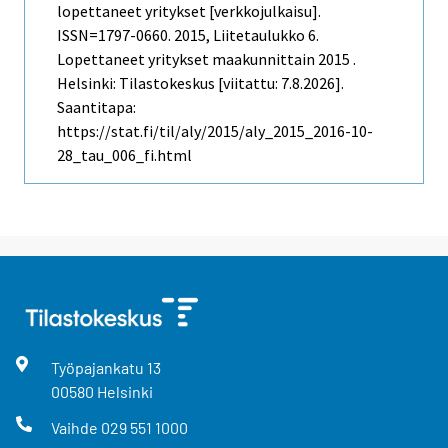
lopettaneet yritykset [verkkojulkaisu].
ISSN=1797-0660. 2015, Liitetaulukko 6.
Lopettaneet yritykset maakunnittain 2015 .
Helsinki: Tilastokeskus [viitattu: 7.8.2026].
Saantitapa:
https://stat.fi/til/aly/2015/aly_2015_2016-10-
28_tau_006_fi.html
Työpajankatu
13
00580
Helsinki
Vaihde
029 551 1000