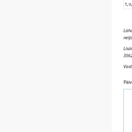
T, U
Lähd
nelj
Lisä
356
Vast
Päiv