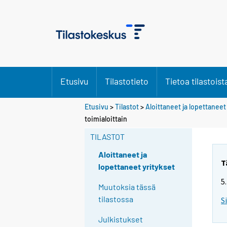
Etusivu
Tilastotieto
Tietoa tilastoist
Etusivu
>
Tilastot
>
Aloittaneet ja lopettaneet
toimialoittain
TILASTOT
Aloittaneet ja
T
lopettaneet yritykset
5
Muutoksia tässä
tilastossa
S
Julkistukset