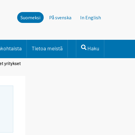
Suomeksi
På svenska
In English
nkohtaista
Tietoa meistä
Haku
et yritykset