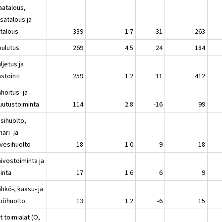
aatalous,
sätalous ja
atalous
339
1.7
-31
263
oulutus
269
4.5
24
184
ljetus ja
stointi
259
1.2
11
412
hoitus- ja
uutustoiminta
114
2.8
-16
99
sihuolto,
äri- ja
evesihuolto
18
1.0
9
18
ivostoiminta ja
inta
17
1.6
6
9
hkö-, kaasu- ja
pöhuolto
13
1.2
-6
15
 toimialat (O,