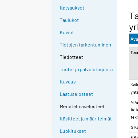
Katsaukset
Ta
Taulukot
yr
Kuviot
Ava
Tietojen tarkentuminen
Toi
Tiedotteet
Tuote- ja palvelutarjonta
Kuvaus
Kaik
yht
Laatuselosteet
M A
Menetelmäselosteet
tiet
tek
Käsitteet ja määritelmät
G K
Luokitukset
F R