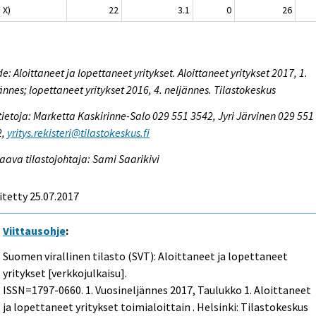
, X)
22
3.1
0
26
e: Aloittaneet ja lopettaneet yritykset. Aloittaneet yritykset 2017, 1.
ännes; lopettaneet yritykset 2016, 4. neljännes. Tilastokeskus
tietoja: Marketta Kaskirinne-Salo 029 551 3542, Jyri Järvinen 029 551
2,
yritys.rekisteri@tilastokeskus.fi
aava tilastojohtaja: Sami Saarikivi
itetty 25.07.2017
Viittausohje
:
Suomen virallinen tilasto (SVT): Aloittaneet ja lopettaneet
yritykset [verkkojulkaisu].
ISSN=1797-0660.
1. Vuosineljännes
2017, Taulukko 1. Aloittaneet
ja lopettaneet yritykset toimialoittain . Helsinki: Tilastokeskus