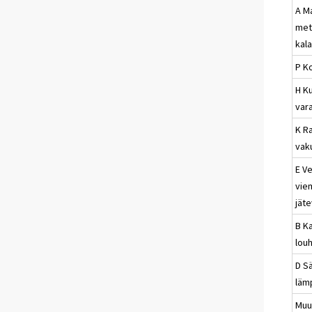
A M
met
kal
P K
H Ku
vara
K Ra
vak
E Ve
viem
jät
B Ka
louh
D Sä
läm
Muut