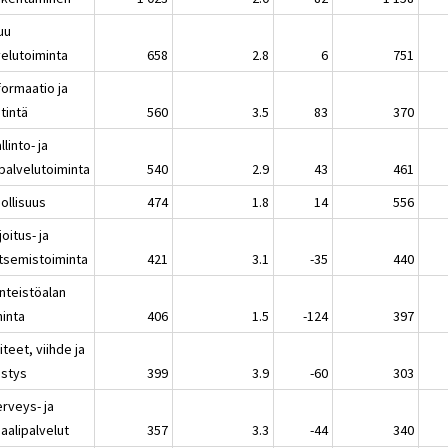
uu
velutoiminta
658
2.8
6
751
formaatio ja
tintä
560
3.5
83
370
llinto- ja
ipalvelutoiminta
540
2.9
43
461
ollisuus
474
1.8
14
556
joitus- ja
itsemistoiminta
421
3.1
-35
440
inteistöalan
minta
406
1.5
-124
397
iteet, viihde ja
istys
399
3.9
-60
303
erveys- ja
aalipalvelut
357
3.3
-44
340