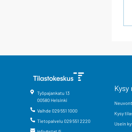
Kysy 
Työpajankatu
13
00580
Helsinki
Neuvonta
Vaihde
029 551 1000
Kysy tila
Tietopalvelu
029 551 2220
Usein ky
info@stat.fi