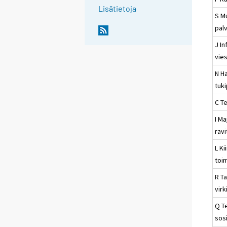
Lisätietoja
S M
pal
J In
vies
N Ha
tuk
C Te
I Ma
rav
L Ki
toi
R Ta
virk
Q T
sosi