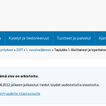
a
Kyselyt ja tiedonkeruut
Tuotteet ja palvelut
Aja
 yritykset
>
2017
>
1. vuosineljännes
> Taulukko 1. Aloittaneet ja lopettane
ämä sivu on arkistoitu.
.4.2022 jälkeen julkaistut tiedot löydät uudistetulta sivustolta.
iirry uudelle tilastosivulle