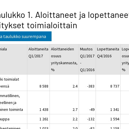
ulukko 1. Aloittaneet ja lopettanee
itykset toimialoittain
a taulukko suurempana
miala
Aloittaneita
Aloittaneiden
Muutos
Lopettaneita
Lop
Q1/2017
osuus
Q1/2017
Q4/2016
osu
yrityskannasta,
-
yrit
%
Q1/2016
%
ki toimialat
eensä
8 588
2.4
-383
8 737
mmatillinen,
eellinen ja
ninen toiminta
1 438
2.7
-49
1 341
auppa
1 261
2.2
-132
1 594
akentaminen
1 023
2.0
-82
1 158