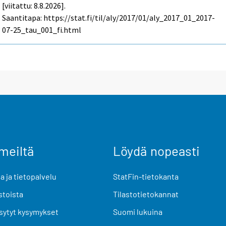
[viitattu: 8.8.2026].
Saantitapa: https://stat.fi/til/aly/2017/01/aly_2017_01_2017-
07-25_tau_001_fi.html
meiltä
Löydä nopeasti
 ja tietopalvelu
StatFin-tietokanta
stoista
Tilastotietokannat
sytyt kysymykset
Suomi lukuina