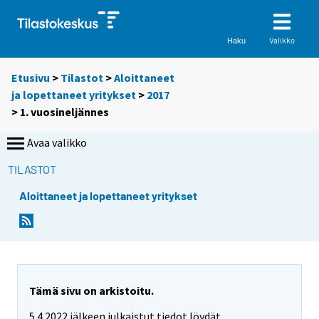
Valikko
Haku
Etusivu
>
Tilastot
>
Aloittaneet
ja lopettaneet yritykset
>
2017
>
1. vuosineljännes
Avaa valikko
TILASTOT
Aloittaneet ja lopettaneet yritykset
Tämä sivu on arkistoitu.
5.4.2022 jälkeen julkaistut tiedot löydät