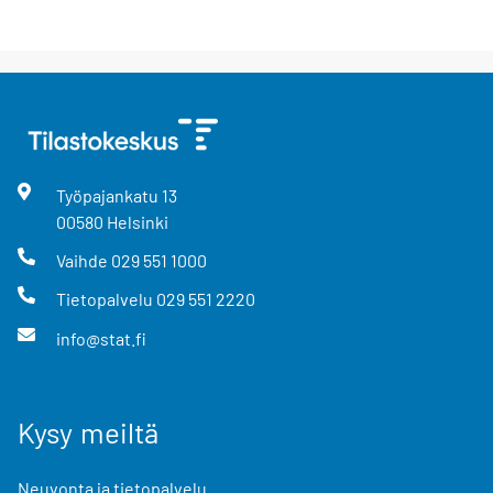
Työpajankatu
13
00580
Helsinki
Vaihde
029 551 1000
Tietopalvelu
029 551 2220
info@stat.fi
Kysy meiltä
Neuvonta ja tietopalvelu