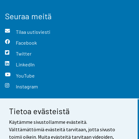
Seuraa meitä
Tilaa uutisviesti
Facebook
Twitter
LinkedIn
YouTube
Instagram
Tietoa evästeistä
Yhteystiedot
Käytämme sivustollamme evästeitä.
Palaute
Välttämättömiä evästeitä tarvitaan, jotta sivusto
toimii oikein. Muita evästeitä tarvitaan videoiden,
Käyttöehdot