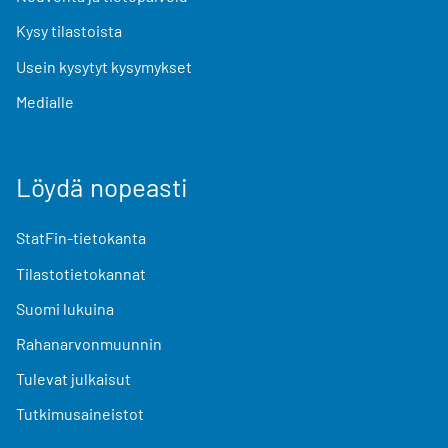
Kysy tilastoista
Usein kysytyt kysymykset
Medialle
Löydä nopeasti
StatFin-tietokanta
Tilastotietokannat
Suomi lukuina
Rahanarvonmuunnin
Tulevat julkaisut
Tutkimusaineistot