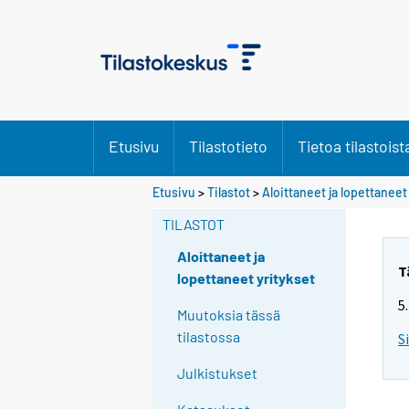
Etusivu
Tilastotieto
Tietoa tilastoist
Y
Etusivu
>
Tilastot
>
Aloittaneet ja lopettaneet
o
TILASTOT
u
a
Aloittaneet ja
r
T
lopettaneet yritykset
e
5
m
Muutoksia tässä
o
tilastossa
S
v
Julkistukset
i
n