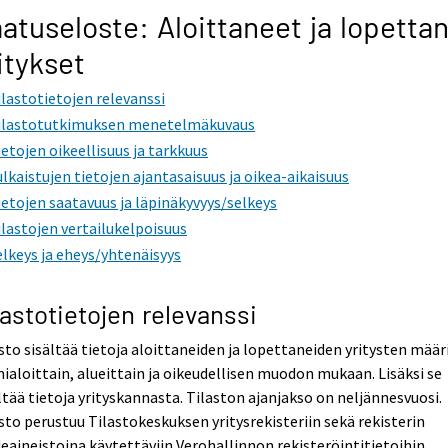
atuseloste: Aloittaneet ja lopetta
itykset
ilastotietojen relevanssi
ilastotutkimuksen menetelmäkuvaus
ietojen oikeellisuus ja tarkkuus
ulkaistujen tietojen ajantasaisuus ja oikea-aikaisuus
ietojen saatavuus ja läpinäkyvyys/selkeys
ilastojen vertailukelpoisuus
elkeys ja eheys/yhtenäisyys
lastotietojen relevanssi
sto sisältää tietoja aloittaneiden ja lopettaneiden yritysten määr
ialoittain, alueittain ja oikeudellisen muodon mukaan. Lisäksi se
ltää tietoja yrityskannasta. Tilaston ajanjakso on neljännesvuosi.
sto perustuu Tilastokeskuksen yritysrekisteriin sekä rekisterin
eaineistoina käytettäviin Verohallinnon rekisteröintitietoihin.