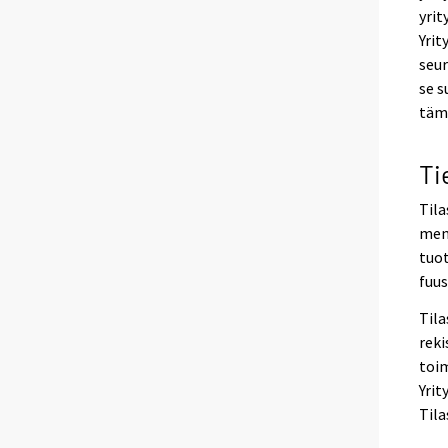
yrit
Yrit
seur
se s
tämä
Ti
Tila
mene
tuot
fuus
Tila
reki
toim
Yrit
Tila