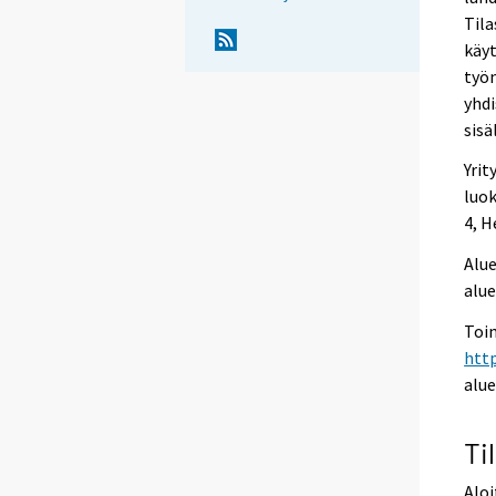
Tila
käyt
työn
yhdi
sisä
Yrit
luok
4, H
Alue
alue
Toim
htt
alu
Ti
Aloi