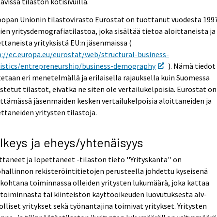
avissa tilaston kotisivuilla.
opan Unionin tilastovirasto Eurostat on tuottanut vuodesta 199
ien yritysdemografiatilastoa, joka sisältää tietoa aloittaneista ja
ttaneista yrityksistä EU:n jäsenmaissa (
://ec.europa.eu/eurostat/web/structural-business-
tistics/entrepreneurship/business-demography
). Nämä tiedot
etaan eri menetelmällä ja erilaisella rajauksella kuin Suomessa
istetut tilastot, eivätkä ne siten ole vertailukelpoisia. Eurostat on
ttämässä jäsenmaiden kesken vertailukelpoisia aloittaneiden ja
ttaneiden yritysten tilastoja.
lkeys ja eheys/yhtenäisyys
ttaneet ja lopettaneet -tilaston tieto ''Yrityskanta'' on
hallinnon rekisteröintitietojen perusteella johdettu kyseisenä
kohtana toiminnassa olleiden yritysten lukumäärä, joka kattaa
etoiminnasta tai kiinteistön käyttöoikeuden luovutuksesta alv-
olliset yritykset sekä työnantajina toimivat yritykset. Yritysten