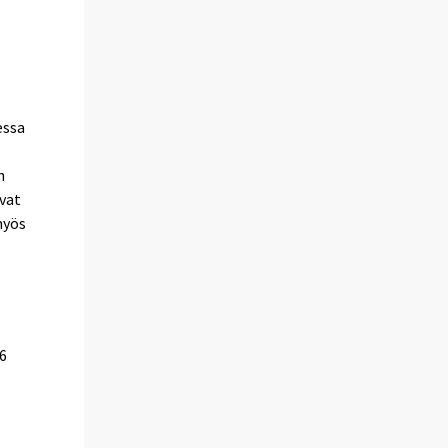
essa
n
ovat
myös
06