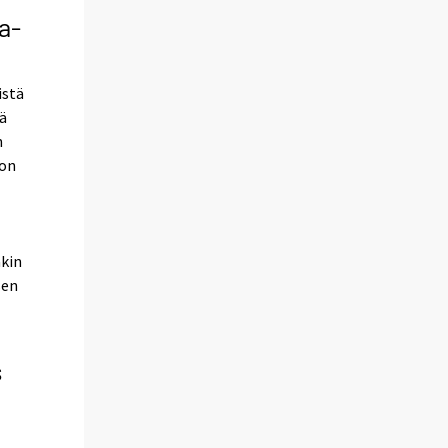
a-
istä
jä
n
ton
akin
sen
s