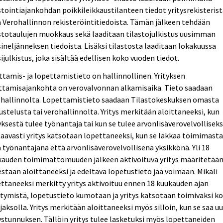
stointiajankohdan poikkileikkaustilanteen tiedot yritysrekisteris
 Verohallinnon rekisteröintitiedoista. Tämän jälkeen tehdään
stotaulujen muokkaus sekä laaditaan tilastojulkistus uusimman
ineljänneksen tiedoista. Lisäksi tilastosta laaditaan lokakuussa
ijulkistus, joka sisältää edellisen koko vuoden tiedot.
ttamis- ja lopettamistieto on hallinnollinen. Yrityksen
ittamisajankohta on verovalvonnan alkamisaika. Tieto saadaan
ohallinnolta. Lopettamistieto saadaan Tilastokeskuksen omasta
ustelusta tai verohallinnolta. Yritys merkitään aloittaneeksi, kun
yksestä tulee työnantaja tai kun se tulee arvonlisäverovelvolliseks
aavasti yritys katsotaan lopettaneeksi, kun se lakkaa toimimast
 työnantajana että arvonlisäverovelvollisena yksikkönä. Yli 18
kauden toimimattomuuden jälkeen aktivoituva yritys määritetää
staan aloittaneeksi ja edeltävä lopetustieto jää voimaan. Mikäli
ttaneeksi merkitty yritys aktivoituu ennen 18 kuukauden ajan
tymistä, lopetustieto kumotaan ja yritys katsotaan toimivaksi k
jaksolla. Yritys merkitään aloittaneeksi myös silloin, kun se saa u
ystunnuksen. Tällöin yritys tulee lasketuksi myös lopettaneiden