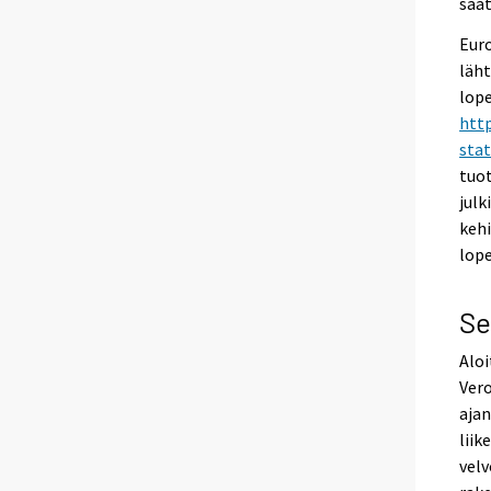
saat
Euro
läht
lope
http
sta
tuot
julk
kehi
lope
Se
Aloi
Vero
ajan
liik
velv