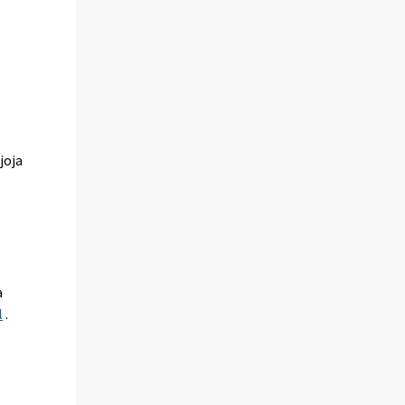
joja
a
l
.