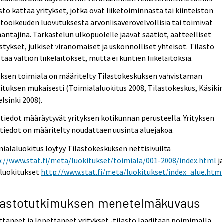
sto kattaa yritykset, jotka ovat liiketoiminnasta tai kiinteistön
töoikeuden luovutuksesta arvonlisäverovelvollisia tai toimivat
antajina. Tarkastelun ulkopuolelle jäävät säätiöt, aatteelliset
stykset, julkiset viranomaiset ja uskonnolliset yhteisöt. Tilasto
ltää valtion liikelaitokset, mutta ei kuntien liikelaitoksia.
yksen toimiala on määritelty Tilastokeskuksen vahvistaman
ituksen mukaisesti (Toimialaluokitus 2008, Tilastokeskus, Käsikir
elsinki 2008).
tiedot määräytyvät yrityksen kotikunnan perusteella. Yrityksen
tiedot on määritelty noudattaen uusinta aluejakoa.
ialaluokitus löytyy Tilastokeskuksen nettisivuilta
p://www.stat.fi/meta/luokitukset/toimiala/001-2008/index.html
j
eluokitukset
http://www.stat.fi/meta/luokitukset/index_alue.htm
lastotutkimuksen menetelmäkuvaus
ttaneet ja lopettaneet yritykset -tilasto laaditaan poimimalla