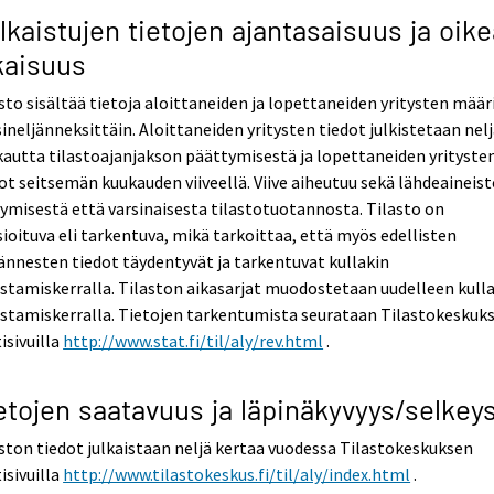
lkaistujen tietojen ajantasaisuus ja oike
kaisuus
sto sisältää tietoja aloittaneiden ja lopettaneiden yritysten määr
ineljänneksittäin. Aloittaneiden yritysten tiedot julkistetaan nel
autta tilastoajanjakson päättymisestä ja lopettaneiden yrityste
ot seitsemän kuukauden viiveellä. Viive aiheutuu sekä lähdeaineis
ymisestä että varsinaisesta tilastotuotannosta. Tilasto on
sioituva eli tarkentuva, mikä tarkoittaa, että myös edellisten
ännesten tiedot täydentyvät ja tarkentuvat kullakin
istamiskerralla. Tilaston aikasarjat muodostetaan uudelleen kull
istamiskerralla. Tietojen tarkentumista seurataan Tilastokeskuk
isivuilla
http://www.stat.fi/til/aly/rev.html
.
etojen saatavuus ja läpinäkyvyys/selkey
ston tiedot julkaistaan neljä kertaa vuodessa Tilastokeskuksen
isivuilla
http://www.tilastokeskus.fi/til/aly/index.html
.