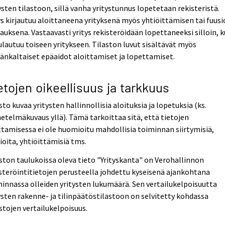
ysten tilastoon, sillä vanha yritystunnus lopetetaan rekisteristä.
ys kirjautuu aloittaneena yrityksenä myös yhtiöittämisen tai fuus
auksena. Vastaavasti yritys rekisteröidään lopettaneeksi silloin, 
ulautuu toiseen yritykseen. Tilaston luvut sisältävät myös
nkaltaiset epäaidot aloittamiset ja lopettamiset.
etojen oikeellisuus ja tarkkuus
sto kuvaa yritysten hallinnollisia aloituksia ja lopetuksia (ks.
telmäkuvaus yllä). Tämä tarkoittaa sitä, että tietojen
tamisessa ei ole huomioitu mahdollisia toiminnan siirtymisiä,
ioita, yhtiöittämisiä tms.
ston taulukoissa oleva tieto "Yrityskanta" on Verohallinnon
steröintitietojen perusteella johdettu kyseisenä ajankohtana
innassa olleiden yritysten lukumäärä. Sen vertailukelpoisuutta
ysten rakenne- ja tilinpäätöstilastoon on selvitetty kohdassa
stojen vertailukelpoisuus.