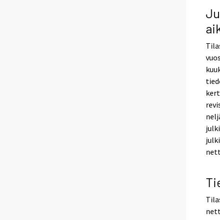
Ju
ai
Tila
vuos
kuuk
tied
kert
revi
nelj
julk
julk
nett
Ti
Tila
nett