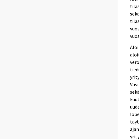
tila
sekä
tila
vuos
vuos
Aloi
alo
ver
tied
yrit
Vast
sekä
kuu
uude
lope
täyt
ajan
yrit