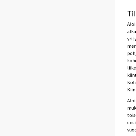
Ti
Aloi
alka
yrit
men
pohj
kohd
liik
kiin
Koh
Kiin
Aloi
muka
tois
ens
vuod