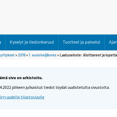
a
Kyselyt ja tiedonkeruut
Tuotteet ja palvelut
Aja
 yritykset
>
2019
>
1. vuosineljännes
> Laatuseloste: Aloittaneet ja lopett
ämä sivu on arkistoitu.
.4.2022 jälkeen julkaistut tiedot löydät uudistetulta sivustolta.
iirry uudelle tilastosivulle