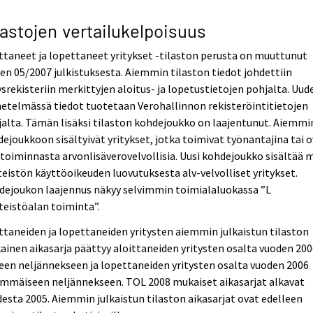
lastojen vertailukelpoisuus
ttaneet ja lopettaneet yritykset -tilaston perusta on muuttunut
en 05/2007 julkistuksesta. Aiemmin tilaston tiedot johdettiin
ysrekisteriin merkittyjen aloitus- ja lopetustietojen pohjalta. Uud
etelmässä tiedot tuotetaan Verohallinnon rekisteröintitietojen
alta. Tämän lisäksi tilaston kohdejoukko on laajentunut. Aiemmi
ejoukkoon sisältyivät yritykset, jotka toimivat työnantajina tai 
etoiminnasta arvonlisäverovelvollisia. Uusi kohdejoukko sisältää 
teistön käyttöoikeuden luovutuksesta alv-velvolliset yritykset.
dejoukon laajennus näkyy selvimmin toimialaluokassa ”L
teistöalan toiminta”.
ttaneiden ja lopettaneiden yritysten aiemmin julkaistun tilaston
inen aikasarja päättyy aloittaneiden yritysten osalta vuoden 20
een neljännekseen ja lopettaneiden yritysten osalta vuoden 2006
immäiseen neljännekseen. TOL 2008 mukaiset aikasarjat alkavat
esta 2005. Aiemmin julkaistun tilaston aikasarjat ovat edelleen