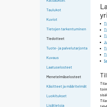
Katsaukset
g
La
t
Taulukot
yr
o
Kuviot
a
T
n
Tietojen tarkentuminen
T
o
T
t
Tiedotteet
J
h
Tuote- ja palvelutarjonta
T
e
T
r
Kuvaus
S
s
e
Laatuselosteet
r
Ti
Menetelmäselosteet
v
Tila
i
Käsitteet ja määritelmät
toim
c
sisä
e
Luokitukset
Tila
.
Lisätietoja
lähd