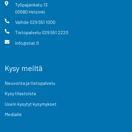
Työpajankatu
13
00580
Helsinki
Vaihde
029 551 1000
Tietopalvelu
029 551 2220
info@stat.fi
Kysy meiltä
Neuvonta ja tietopalvelu
Kysy tilastoista
Usein kysytyt kysymykset
Medialle