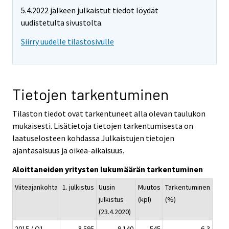
5.4.2022 jälkeen julkaistut tiedot löydät
uudistetulta sivustolta.
Siirry uudelle tilastosivulle
Tietojen tarkentuminen
Tilaston tiedot ovat tarkentuneet alla olevan taulukon
mukaisesti. Lisätietoja tietojen tarkentumisesta on
laatuselosteen kohdassa Julkaistujen tietojen
ajantasaisuus ja oikea-aikaisuus.
Aloittaneiden yritysten lukumäärän tarkentuminen
Viiteajankohta
1. julkistus
Uusin
Muutos
Tarkentuminen
julkistus
(kpl)
(%)
(23.4.2020)
2015 / Q1
8 595
9 140
545
6,3