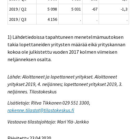
2019 / Q2
5 098
5 031
-67
-1,3
2019 / Q3
4 156
.
.
.
1) Lähdetiedoissa tapahtuneen menetelmämuutoksen
takia lopettaneiden yritysten määrää eikä yrityskannan
kokoa ole julkistettu vuoden 2017 kolmen viimeisen
neljänneksen osalta.
Lähde: Aloittaneet ja lopettaneet yritykset. Aloittaneet
yritykset 2019, 4. neljännes; lopettaneet yritykset 2019, 3.
neljännes. Tilastokeskus
Lisätietoja: Ritva Tikkanen 029 551 3300,
rakenne.tilastot@tilastokeskus.fi
Vastaava tilastojohtaja: Mari Ylä-Jarkko
Päivitetty 23.04.2020