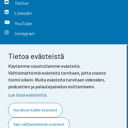
Twitter
LinkedIn
YouTube
Instagram
Tietoa evästeistä
Yhteystiedot
Käytämme sivustollamme evästeitä.
Palaute
Välttämättömiä evästeitä tarvitaan, jotta sivusto
toimii oikein. Muita evästeitä tarvitaan videoiden,
Käyttöehdot
podcastien ja palautepalvelun esittämiseen.
Tietosuoja
Lue lisää evästeistä.
Saavutettavuus
Hyväksyn kaikki evästeet
Tietoa sivustosta
Vain välttämättömät evästeet
Evästeasetukset