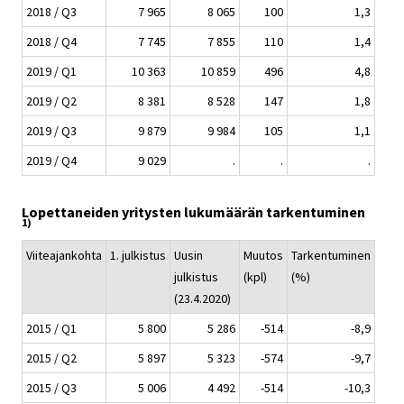
2018 / Q3
7 965
8 065
100
1,3
2018 / Q4
7 745
7 855
110
1,4
2019 / Q1
10 363
10 859
496
4,8
2019 / Q2
8 381
8 528
147
1,8
2019 / Q3
9 879
9 984
105
1,1
2019 / Q4
9 029
.
.
.
Lopettaneiden yritysten lukumäärän tarkentuminen
1)
Viiteajankohta
1. julkistus
Uusin
Muutos
Tarkentuminen
julkistus
(kpl)
(%)
(23.4.2020)
2015 / Q1
5 800
5 286
-514
-8,9
2015 / Q2
5 897
5 323
-574
-9,7
2015 / Q3
5 006
4 492
-514
-10,3