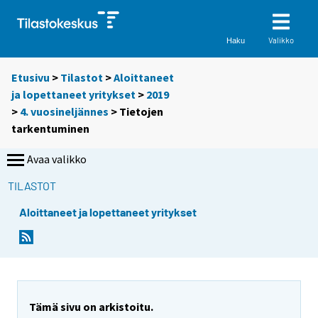
Valikko
Haku
Etusivu
>
Tilastot
>
Aloittaneet
ja lopettaneet yritykset
>
2019
>
4. vuosineljännes
> Tietojen
tarkentuminen
Avaa valikko
TILASTOT
Aloittaneet ja lopettaneet yritykset
Tämä sivu on arkistoitu.