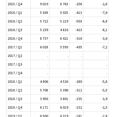
2015 / Q4
9 019
8 763
-256
-2,8
2016 / Q1
5 438
5 025
-413
-7,6
2016 / Q2
5 722
5 219
-503
-8,8
2016 / Q3
5 239
4 816
-423
-8,1
2016 / Q4
8 737
8 421
-316
-3,6
2017 / Q1
6 028
5 593
-435
-7,2
2017 / Q2
.
.
.
.
2017 / Q3
.
.
.
.
2017 / Q4
.
.
.
.
2018 / Q1
4 806
4 526
-280
-5,8
2018 / Q2
5 708
5 396
-312
-5,5
2018 / Q3
3 956
3 801
-155
-3,9
2018 / Q4
6 171
6 019
-152
-2,5
2019 / Q1
6 500
6 319
-181
-2,8