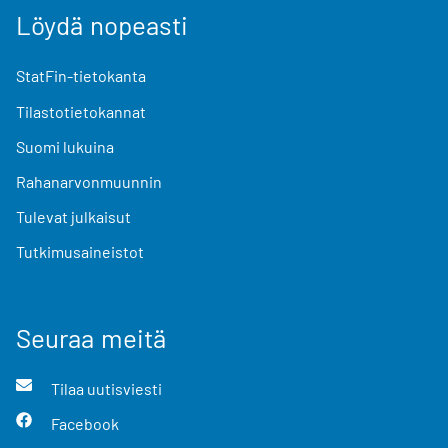
Löydä nopeasti
StatFin-tietokanta
Tilastotietokannat
Suomi lukuina
Rahanarvonmuunnin
Tulevat julkaisut
Tutkimusaineistot
Seuraa meitä
Tilaa uutisviesti
Facebook