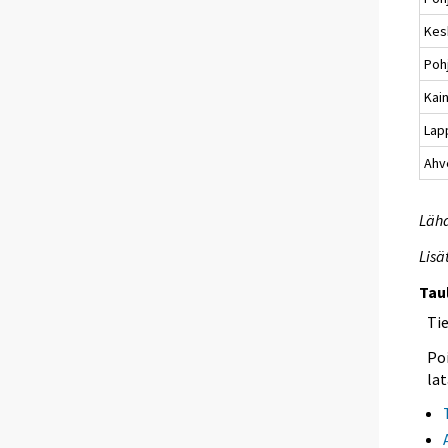
Kes
Poh
Kai
Lap
Ahv
Lähd
Lisä
Tau
Ti
Poi
lat