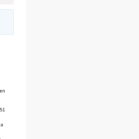
den
 51
ta