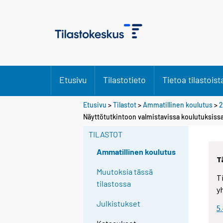
Etusivu
Tilastotieto
Tietoa tilastoist
Etusivu
>
Tilastot
>
Ammatillinen koulutus
>
2
S
S
Näyttötutkintoon valmistavissa koulutuksissa 
i
i
i
i
TILASTOT
r
r
r
r
Ammatillinen koulutus
T
y
y
t
t
Muutoksia tässä
T
t
t
tilastossa
y
o
o
i
i
Julkistukset
5
s
s
e
e