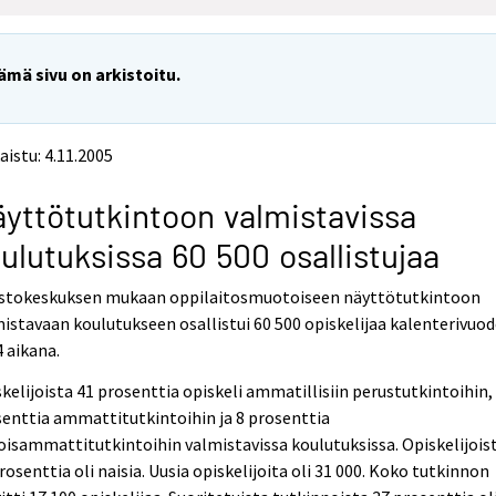
ämä sivu on arkistoitu.
aistu: 4.11.2005
yttötutkintoon valmistavissa
ulutuksissa 60 500 osallistujaa
astokeskuksen mukaan oppilaitosmuotoiseen näyttötutkintoon
istavaan koulutukseen osallistui 60 500 opiskelijaa kalenterivuo
 aikana.
kelijoista 41 prosenttia opiskeli ammatillisiin perustutkintoihin,
enttia ammattitutkintoihin ja 8 prosenttia
oisammattitutkintoihin valmistavissa koulutuksissa. Opiskelijois
rosenttia oli naisia. Uusia opiskelijoita oli 31 000. Koko tutkinnon