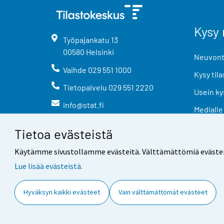
Kysy 
Työpajankatu
13
00580
Helsinki
Neuvonta
Vaihde
029 551 1000
Kysy tila
Tietopalvelu
029 551 2220
Usein ky
info@stat.fi
Medialle
Tietoa evästeistä
Käytämme sivustollamme evästeitä. Välttämättömiä evästeitä t
Lue lisää evästeistä.
Yhteystiedot
Palaute
Hyväksyn kaikki evästeet
Vain välttämättömät evästeet