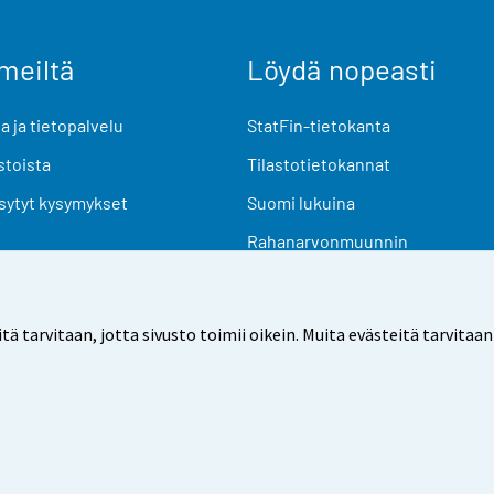
meiltä
Löydä nopeasti
 ja tietopalvelu
StatFin-tietokanta
stoista
Tilastotietokannat
sytyt kysymykset
Suomi lukuina
Rahanarvonmuunnin
Tulevat julkaisut
Tutkimusaineistot
arvitaan, jotta sivusto toimii oikein. Muita evästeitä tarvitaan
Käyttöehdot
Tietosuoja
Saavutettavuus
Tietoa sivu