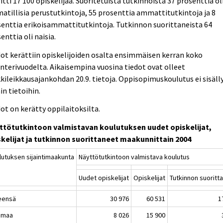
itti 17 100 opiskelijaa. Suoritetuista tutkinnoista 37 prosenttia ol
tillisia perustutkintoja, 55 prosenttia ammattitutkintoja ja 8
enttia erikoisammattitutkintoja. Tutkinnon suorittaneista 64
enttia oli naisia.
ot kerättiin opiskelijoiden osalta ensimmäisen kerran koko
nterivuodelta. Aikaisempina vuosina tiedot ovat olleet
kileikkausajankohdan 20.9. tietoja. Oppisopimuskoulutus ei sisäll
in tietoihin.
ot on kerätty oppilaitoksilta.
ttötutkintoon valmistavan koulutuksen uudet opiskelijat,
skelijat ja tutkinnon suorittaneet maakunnittain 2004
lutuksen sijaintimaakunta
Näyttötutkintoon valmistava koulutus
Uudet opiskelijat
Opiskelijat
Tutkinnon suoritt
eensä
30 976
60 531
1
imaa
8 026
15 900