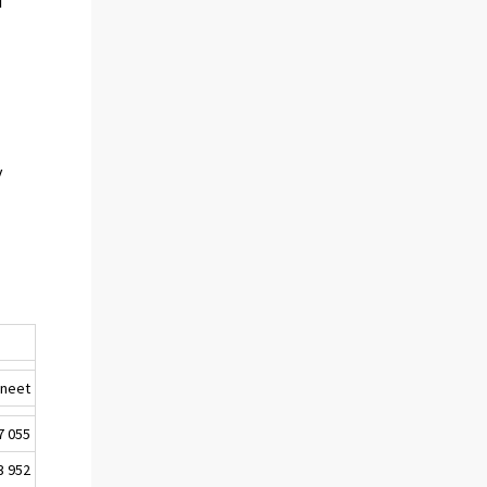
i
y
aneet
7 055
3 952