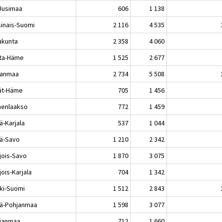
-Uusimaa
606
1 138
sinais-Suomi
2 116
4 535
akunta
2 358
4 060
ta-Häme
1 525
2 677
kanmaa
2 734
5 508
jät-Häme
705
1 456
enlaakso
772
1 459
ä-Karjala
537
1 044
lä-Savo
1 210
2 342
jois-Savo
1 870
3 075
ois-Karjala
704
1 342
ki-Suomi
1 512
2 843
lä-Pohjanmaa
1 598
3 077
janmaa
712
1 660