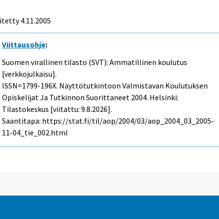
itetty
4.11.2005
Viittausohje
:
Suomen virallinen tilasto (SVT): Ammatillinen koulutus
[verkkojulkaisu].
ISSN=1799-196X.
Näyttötutkintoon Valmistavan Koulutuksen
Opiskelijat Ja Tutkinnon Suorittaneet
2004. Helsinki:
Tilastokeskus [viitattu: 9.8.2026].
Saantitapa: https://stat.fi/til/aop/2004/03/aop_2004_03_2005-
11-04_tie_002.html