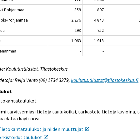
ki-Pohjanmaa
359
897
jois-Pohjanmaa
2 276
4 848
nuu
293
752
pi
1 063
1 918
enanmaa
-
-
e: Koulutustilastot. Tilastokeskus
tietoja: Reija Vento (09) 1734 3279,
koulutus.tilastot@tilastokeskus.fi
lukot
etokantataulukot
mi tarvitsemiasi tietoja taulukoiksi, tarkastele tietoja kuvioina, t
aa dataa käyttöösi.
Tietokantataulukot ja niiden muuttujat
Arkistoidut taulukot