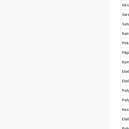
Itä
Var
Sat
Kan
Pir
Päi
Kym
Etel
Ete
Poh
Pohj
Kes
Ete
Poh