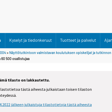
a
Kyselyt ja tiedonkeruut
Tuotteet ja palvelut
Aja
004
>
Näyttötutkintoon valmistavan koulutuksen opiskelijat ja tutkinnon
60 500 osallistujaa
ämä tilasto on lakkautettu.
ilastotietoa tästä aiheesta julkaistaan toisen tilaston
hteydessä.
.4.2022 jälkeen julkaistuja tilastotietoja tästä aiheesta