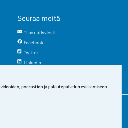
Seuraa meitä
Tilaa uutisviesti
Facebook
Twitter
LinkedIn
YouTube
Instagram
 videoiden, podcastien ja palautepalvelun esittämiseen.
stosta
Evästeasetukset