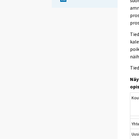
suor
amma
pros
pros
Tied
kale
poik
näih
Tied
Näy
opi
Kou
Yht
Uus