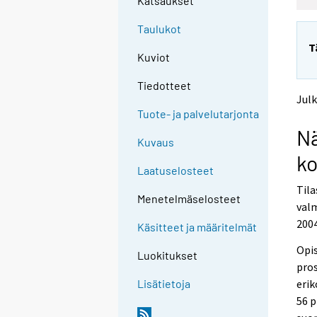
Katsaukset
e
e
n
n
Taulukot
p
p
T
a
a
Kuviot
l
l
v
v
Tiedotteet
e
e
Julk
l
l
Tuote- ja palvelutarjonta
u
u
Nä
u
u
Kuvaus
n
n
ko
.
.
Laatuselosteet
Til
Menetelmäselosteet
valm
2004
Käsitteet ja määritelmät
Opis
Luokitukset
pros
erik
Lisätietoja
56 p