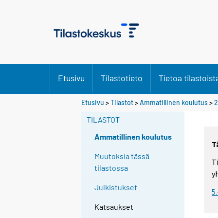
Etusivu
Tilastotieto
Tietoa tilastoist
Etusivu
>
Tilastot
>
Ammatillinen koulutus
>
2
TILASTOT
Ammatillinen koulutus
T
Muutoksia tässä
T
tilastossa
y
Julkistukset
5
Katsaukset