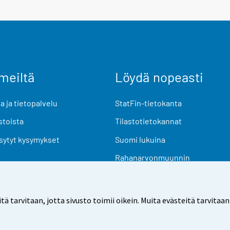
meiltä
Löydä nopeasti
 ja tietopalvelu
StatFin-tietokanta
stoista
Tilastotietokannat
sytyt kysymykset
Suomi lukuina
Rahanarvonmuunnin
Tulevat julkaisut
Tutkimusaineistot
arvitaan, jotta sivusto toimii oikein. Muita evästeitä tarvitaan