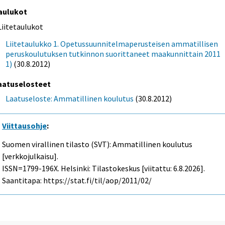
aulukot
Liitetaulukot
Liitetaulukko 1. Opetussuunnitelmaperusteisen ammatillisen
peruskoulutuksen tutkinnon suorittaneet maakunnittain 2011
1)
(30.8.2012)
aatuselosteet
Laatuseloste: Ammatillinen koulutus
(30.8.2012)
Viittausohje
:
Suomen virallinen tilasto (SVT): Ammatillinen koulutus
[verkkojulkaisu].
ISSN=1799-196X. Helsinki: Tilastokeskus [viitattu: 6.8.2026].
Saantitapa: https://stat.fi/til/aop/2011/02/