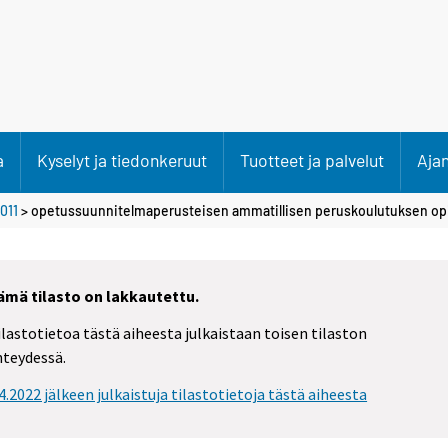
a
Kyselyt ja tiedonkeruut
Tuotteet ja palvelut
Aja
011
>
opetussuunnitelmaperusteisen ammatillisen peruskoulutuksen opi
ämä tilasto on lakkautettu.
ilastotietoa tästä aiheesta julkaistaan toisen tilaston
hteydessä.
.4.2022 jälkeen julkaistuja tilastotietoja tästä aiheesta