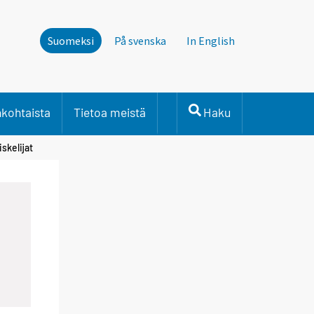
Suomeksi
På svenska
In English
nkohtaista
Tietoa meistä
Haku
skelijat