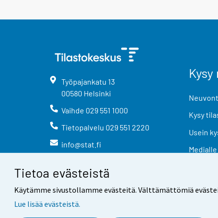
Kysy 
Työpajankatu
13
00580
Helsinki
Neuvonta
Vaihde
029 551 1000
Kysy tila
Tietopalvelu
029 551 2220
Usein ky
info@stat.fi
Medialle
Tietoa evästeistä
Käytämme sivustollamme evästeitä. Välttämättömiä evästeitä t
Lue lisää evästeistä.