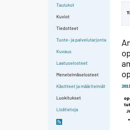
Taulukot
T
Kuviot
Tiedotteet
Tuote- ja palvelutarjonta
Am
o
Kuvaus
am
Laatuselosteet
op
Menetelmäselosteet
201
Käsitteet ja määritelmät
Luokitukset
op
tu
Lisätietoja
J