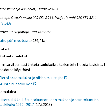
e: Asunnot ja asuinolot, Tilastokeskus
tietoja: Otto Kannisto 029 551 3044, Marja Hermiö 029 551 3211,
@stat.fi
aava tilastojohtaja: Jari Tarkoma
kaisu pdf-muodossa
(276,7 kt)
lukot
etokantataulukot
mi tarvitsemiasi tietoja taulukoiksi, tarkastele tietoja kuvioina, t
aa dataa käyttöösi.
Tietokantataulukot ja niiden muuttujat
Arkistoidut taulukot
itetaulukot
Liitetaulukko 1. Asuntokunnat koon mukaan ja asuntokuntien
keskikoko 1960 - 2017
(17.5.2018)