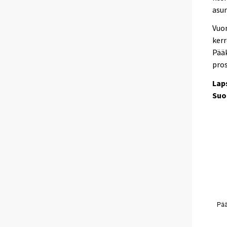
asun
Vuon
ker
Pääk
pros
Lap
Suo