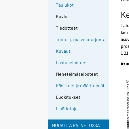
o
o
Taulukot
a
a
Ke
n
n
Kuviot
o
o
Talo
t
t
Tiedotteet
h
h
kerr
e
e
asuv
Tuote- ja palvelutarjonta
r
r
pros
s
s
Kuvaus
1 21
e
e
r
r
Laatuselosteet
Asu
v
v
i
i
Menetelmäselosteet
c
c
e
e
Käsitteet ja määritelmät
.
.
Luokitukset
Lisätietoja
MUUALLA PALVELUSSA