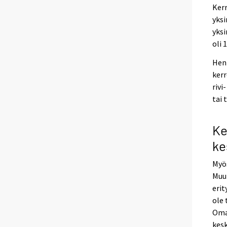
Kerr
yksi
yksi
oli 
Henk
kerr
rivi
tai 
Ke
ke
Myös
Muu
erit
ole
Omak
kes