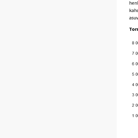
henk
kahd
asuv
Tor