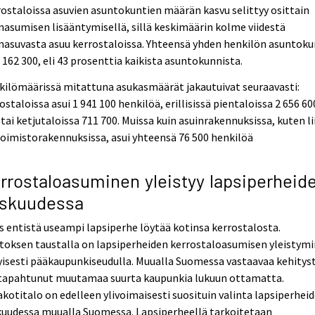
ostaloissa asuvien asuntokuntien määrän kasvu selittyy osittain
nasumisen lisääntymisellä, sillä keskimäärin kolme viidestä
nasuvasta asuu kerrostaloissa. Yhteensä yhden henkilön asuntoku
1 162 300, eli 43 prosenttia kaikista asuntokunnista.
ilömäärissä mitattuna asukasmäärät jakautuivat seuraavasti:
ostaloissa asui 1 941 100 henkilöä, erillisissä pientaloissa 2 656 60
- tai ketjutaloissa 711 700. Muissa kuin asuinrakennuksissa, kuten li
toimistorakennuksissa, asui yhteensä 76 500 henkilöä
rrostaloasuminen yleistyy lapsiperheid
skuudessa
 entistä useampi lapsiperhe löytää kotinsa kerrostalosta.
toksen taustalla on lapsiperheiden kerrostaloasumisen yleistym
yisesti pääkaupunkiseudulla. Muualla Suomessa vastaavaa kehityst
 tapahtunut muutamaa suurta kaupunkia lukuun ottamatta.
otitalo on edelleen ylivoimaisesti suosituin valinta lapsiperhei
kuudessa muualla Suomessa. Lapsiperheellä tarkoitetaan