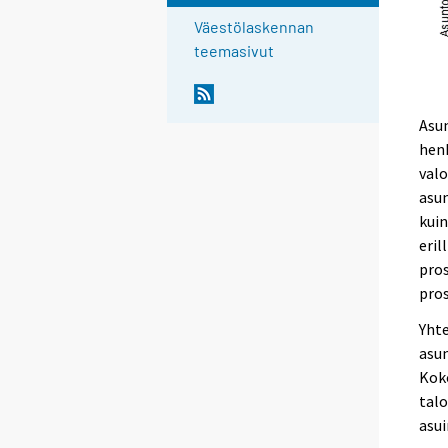
Väestölaskennan
teemasivut
Asu
hen
valo
asu
kuin
eril
pros
pros
Yhte
asun
Kok
tal
asui