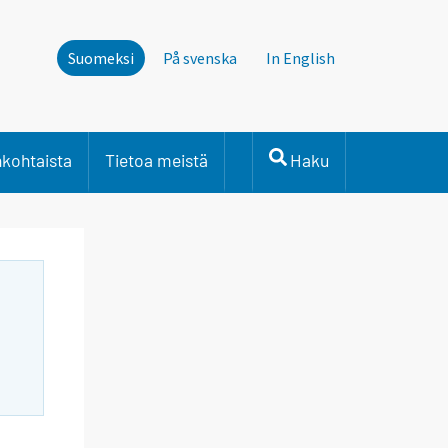
Suomeksi
På svenska
In English
nkohtaista
Tietoa meistä
Haku