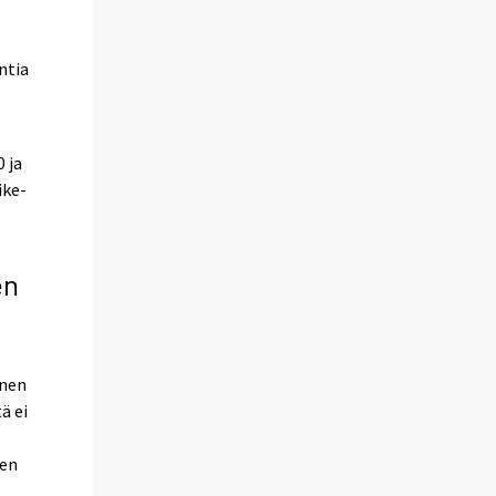
ntia
0 ja
ike-
en
inen
ä ei
den