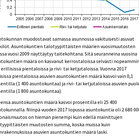
ntokunnan muodostavat samassa asunnossa vakituisesti asuvat
kilöt. Asuntokuntien talotyypittäisten määrien vuosimuutosten
ssa vuosi 2009 näyttäytyy taitekohtana. Sitä seuranneina vuosina
ntokuntien määrä on kasvanut kerrostaloissa selvästi nopeammi
 erillisissä pientaloissa ja rivi- tai ketjutaloissa. Vuonna 2017
lisissä pientaloissa asuvien asuntokuntien määrä kasvoi vain 0,1
entilla (1 400 asuntokuntaa) ja rivi- tai ketjutaloissa asuvien puol
entilla (1 800 asuntokuntaa).
ensä asuntokuntien määrä kasvoi prosentilla eli 25 400
tokunnalla. Niinpä vuoden 2017 lopussa asuntokuntia oli 2 680 00
onaismuutos on hieman pienempi kuin edellä mainittujen
otyypittäisten muutosten summa, koska muissa kuin
nrakennuksissa asuvien asuntokuntien määrä laski.