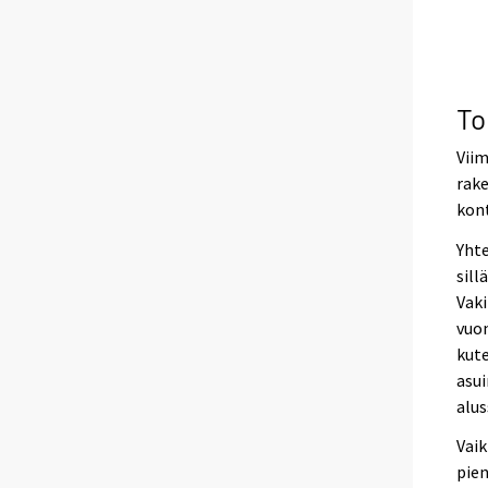
To
Viim
rake
kont
Yhte
sill
Vaki
vuon
kute
asui
alus
Vaik
pien