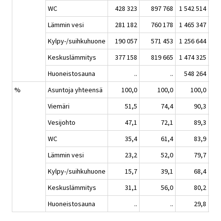
WC
428 323
897 768
1 542 514
2 0
Lämmin vesi
281 182
760 178
1 465 347
1 9
Kylpy-/suihkuhuone
190 057
571 453
1 256 644
1 9
Keskuslämmitys
377 158
819 665
1 474 325
1 9
Huoneistosauna
..
..
548 264
9
%
Asuntoja yhteensä
100,0
100,0
100,0
Viemäri
51,5
74,4
90,3
Vesijohto
47,1
72,1
89,3
WC
35,4
61,4
83,9
Lämmin vesi
23,2
52,0
79,7
Kylpy-/suihkuhuone
15,7
39,1
68,4
Keskuslämmitys
31,1
56,0
80,2
Huoneistosauna
..
..
29,8