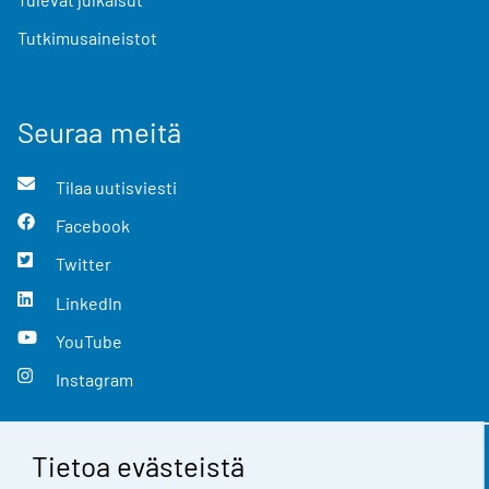
Tutkimusaineistot
Seuraa meitä
Tilaa uutisviesti
Facebook
Twitter
LinkedIn
YouTube
Instagram
Tietoa evästeistä
Yhteystiedot