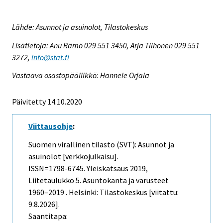
Lähde: Asunnot ja asuinolot, Tilastokeskus
Lisätietoja: Anu Rämö 029 551 3450, Arja Tiihonen 029 551
3272,
info@stat.fi
Vastaava osastopäällikkö: Hannele Orjala
Päivitetty 14.10.2020
Viittausohje
:
Suomen virallinen tilasto (SVT): Asunnot ja
asuinolot [verkkojulkaisu].
ISSN=1798-6745.
Yleiskatsaus
2019,
Liitetaulukko 5. Asuntokanta ja varusteet
1960–2019 . Helsinki: Tilastokeskus [viitattu:
9.8.2026].
Saantitapa: