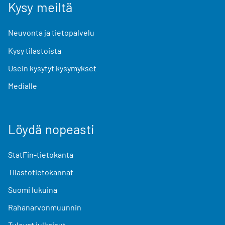
Kysy meiltä
Neuvonta ja tietopalvelu
Kysy tilastoista
Usein kysytyt kysymykset
Medialle
Löydä nopeasti
StatFin-tietokanta
Tilastotietokannat
Suomi lukuina
Rahanarvonmuunnin
Tulevat julkaisut