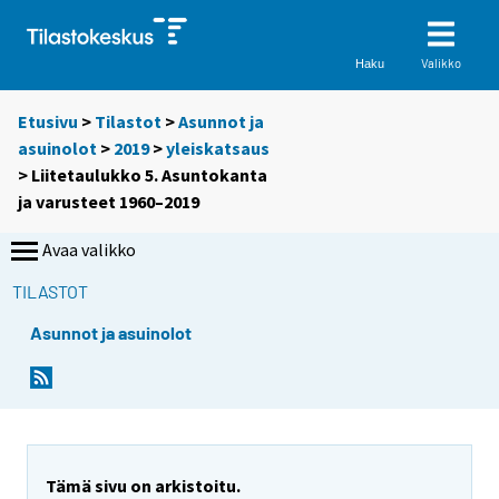
Valikko
Haku
Etusivu
>
Tilastot
>
Asunnot ja
asuinolot
>
2019
>
yleiskatsaus
> Liitetaulukko 5. Asuntokanta
ja varusteet 1960–2019
Avaa valikko
TILASTOT
Asunnot ja asuinolot
Tämä sivu on arkistoitu.