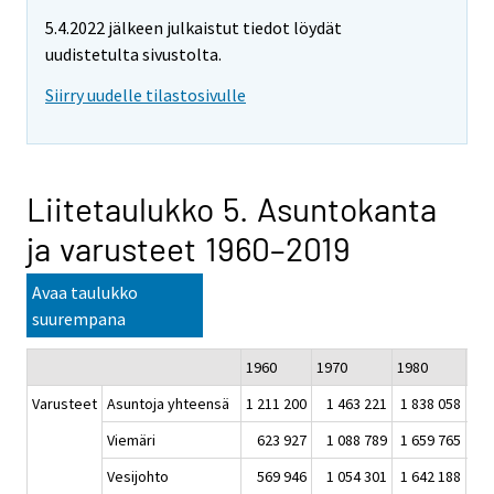
5.4.2022 jälkeen julkaistut tiedot löydät
uudistetulta sivustolta.
Siirry uudelle tilastosivulle
Liitetaulukko 5. Asuntokanta
ja varusteet 1960–2019
Avaa taulukko
suurempana
1960
1970
1980
1
Varusteet
Asuntoja yhteensä
1 211 200
1 463 221
1 838 058
2 2
Viemäri
623 927
1 088 789
1 659 765
2 1
Vesijohto
569 946
1 054 301
1 642 188
2 1