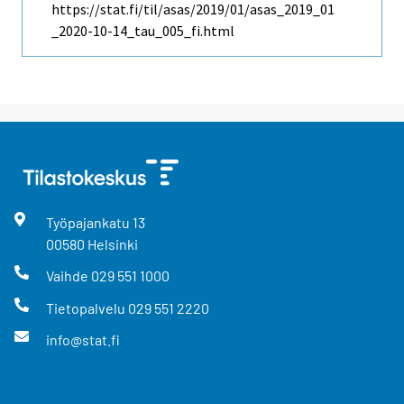
https://stat.fi/til/asas/2019/01/asas_2019_01
_2020-10-14_tau_005_fi.html
Työpajankatu
13
00580
Helsinki
Vaihde
029 551 1000
Tietopalvelu
029 551 2220
info@stat.fi