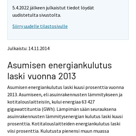
m
m
5.4.2022 jälkeen julkaistut tiedot löydät
o
o
v
v
uudistetulta sivustolta.
i
i
Siirry uudelle tilastosivulle
n
n
g
g
t
t
o
o
Julkaistu: 14.11.2014
a
a
n
n
Asumisen energiankulutus
o
o
t
t
laski vuonna 2013
h
h
e
e
Asumisen energiankulutus laski kuusi prosenttia vuonna
r
r
s
s
2013. Asumiseen, eli asuinrakennusten lämmitykseen ja
e
e
kotitalouslaitteisiin, kului energiaa 63 427
r
r
gigawattituntia (GWh). Lämpimän sään seurauksena
v
v
asuinrakennusten lämmitysenergian kulutus laski kuusi
i
i
prosenttia. Kotitalouslaitteiden energiankulutus laski
c
c
e
e
viisi prosenttia. Kulutusta pienensi muun muassa