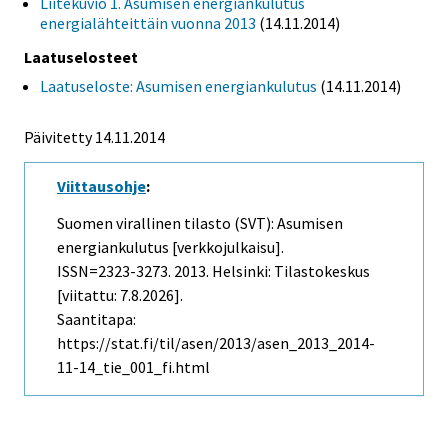
Liitekuvio 1. Asumisen energiankulutus
energialähteittäin vuonna 2013
(14.11.2014)
Laatuselosteet
Laatuseloste: Asumisen energiankulutus
(14.11.2014)
Päivitetty 14.11.2014
Viittausohje
:
Suomen virallinen tilasto (SVT): Asumisen
energiankulutus [verkkojulkaisu].
ISSN=2323-3273. 2013. Helsinki: Tilastokeskus
[viitattu: 7.8.2026].
Saantitapa:
https://stat.fi/til/asen/2013/asen_2013_2014-
11-14_tie_001_fi.html