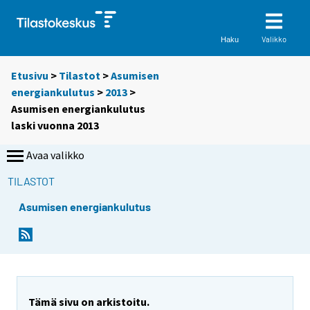
Valikko
Haku
Etusivu
>
Tilastot
>
Asumisen
energiankulutus
>
2013
>
Asumisen energiankulutus
laski vuonna 2013
Avaa valikko
TILASTOT
Asumisen energiankulutus
Y
Y
o
o
u
u
a
a
r
r
e
e
Tämä sivu on arkistoitu.