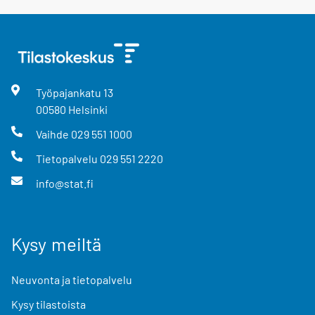
Työpajankatu
13
00580
Helsinki
Vaihde
029 551 1000
Tietopalvelu
029 551 2220
info@stat.fi
Kysy meiltä
Neuvonta ja tietopalvelu
Kysy tilastoista