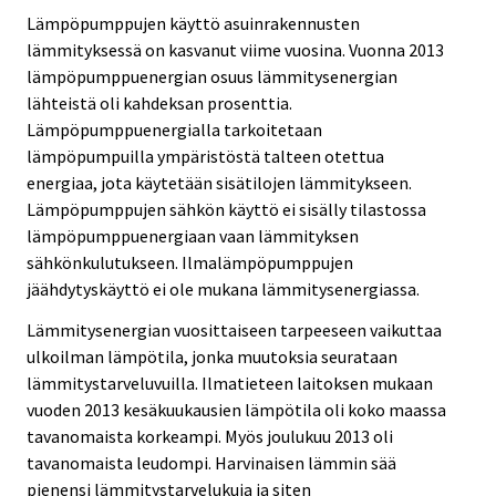
Lämpöpumppujen käyttö asuinrakennusten
lämmityksessä on kasvanut viime vuosina. Vuonna 2013
lämpöpumppuenergian osuus lämmitysenergian
lähteistä oli kahdeksan prosenttia.
Lämpöpumppuenergialla tarkoitetaan
lämpöpumpuilla ympäristöstä talteen otettua
energiaa, jota käytetään sisätilojen lämmitykseen.
Lämpöpumppujen sähkön käyttö ei sisälly tilastossa
lämpöpumppuenergiaan vaan lämmityksen
sähkönkulutukseen. Ilmalämpöpumppujen
jäähdytyskäyttö ei ole mukana lämmitysenergiassa.
Lämmitysenergian vuosittaiseen tarpeeseen vaikuttaa
ulkoilman lämpötila, jonka muutoksia seurataan
lämmitystarveluvuilla. Ilmatieteen laitoksen mukaan
vuoden 2013 kesäkuukausien lämpötila oli koko maassa
tavanomaista korkeampi. Myös joulukuu 2013 oli
tavanomaista leudompi. Harvinaisen lämmin sää
pienensi lämmitystarvelukuja ja siten