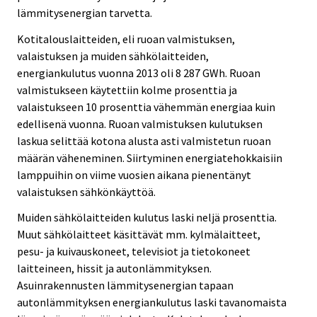
lämmitysenergian tarvetta.
Kotitalouslaitteiden, eli ruoan valmistuksen,
valaistuksen ja muiden sähkölaitteiden,
energiankulutus vuonna 2013 oli 8 287 GWh. Ruoan
valmistukseen käytettiin kolme prosenttia ja
valaistukseen 10 prosenttia vähemmän energiaa kuin
edellisenä vuonna. Ruoan valmistuksen kulutuksen
laskua selittää kotona alusta asti valmistetun ruoan
määrän väheneminen. Siirtyminen energiatehokkaisiin
lamppuihin on viime vuosien aikana pienentänyt
valaistuksen sähkönkäyttöä.
Muiden sähkölaitteiden kulutus laski neljä prosenttia.
Muut sähkölaitteet käsittävät mm. kylmälaitteet,
pesu- ja kuivauskoneet, televisiot ja tietokoneet
laitteineen, hissit ja autonlämmityksen.
Asuinrakennusten lämmitysenergian tapaan
autonlämmityksen energiankulutus laski tavanomaista