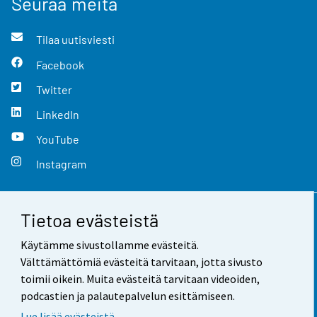
Seuraa meitä
Tilaa uutisviesti
Facebook
Twitter
LinkedIn
YouTube
Instagram
Tietoa evästeistä
Yhteystiedot
Käytämme sivustollamme evästeitä.
Palaute
Välttämättömiä evästeitä tarvitaan, jotta sivusto
toimii oikein. Muita evästeitä tarvitaan videoiden,
Käyttöehdot
podcastien ja palautepalvelun esittämiseen.
Tietosuoja
Lue lisää evästeistä.