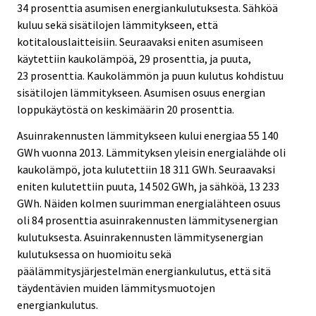
34 prosenttia asumisen energiankulutuksesta. Sähköä
kuluu sekä sisätilojen lämmitykseen, että
kotitalouslaitteisiin. Seuraavaksi eniten asumiseen
käytettiin kaukolämpöä, 29 prosenttia, ja puuta,
23 prosenttia. Kaukolämmön ja puun kulutus kohdistuu
sisätilojen lämmitykseen. Asumisen osuus energian
loppukäytöstä on keskimäärin 20 prosenttia.
Asuinrakennusten lämmitykseen kului energiaa 55 140
GWh vuonna 2013. Lämmityksen yleisin energialähde oli
kaukolämpö, jota kulutettiin 18 311 GWh. Seuraavaksi
eniten kulutettiin puuta, 14 502 GWh, ja sähköä, 13 233
GWh. Näiden kolmen suurimman energialähteen osuus
oli 84 prosenttia asuinrakennusten lämmitysenergian
kulutuksesta. Asuinrakennusten lämmitysenergian
kulutuksessa on huomioitu sekä
päälämmitysjärjestelmän energiankulutus, että sitä
täydentävien muiden lämmitysmuotojen
energiankulutus.