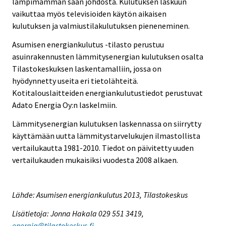
lämpimämmän sään johdosta. Kulutuksen laskuun
vaikuttaa myös televisioiden käytön aikaisen
kulutuksen ja valmiustilakulutuksen pieneneminen.
Asumisen energiankulutus -tilasto perustuu
asuinrakennusten lämmitysenergian kulutuksen osalta
Tilastokeskuksen laskentamalliin, jossa on
hyödynnetty useita eri tietolähteitä.
Kotitalouslaitteiden energiankulutustiedot perustuvat
Adato Energia Oy:n laskelmiin.
Lämmitysenergian kulutuksen laskennassa on siirrytty
käyttämään uutta lämmitystarvelukujen ilmastollista
vertailukautta 1981-2010. Tiedot on päivitetty uuden
vertailukauden mukaisiksi vuodesta 2008 alkaen.
Lähde: Asumisen energiankulutus 2013, Tilastokeskus
Lisätietoja: Jonna Hakala 029 551 3419,
energia@tilastokeskus.fi