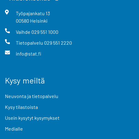
Työpajankatu
13
00580
Helsinki
Vaihde
029 551 1000
Tietopalvelu
029 551 2220
info@stat.fi
Kysy meiltä
Neuvonta ja tietopalvelu
Kysy tilastoista
Usein kysytyt kysymykset
Medialle