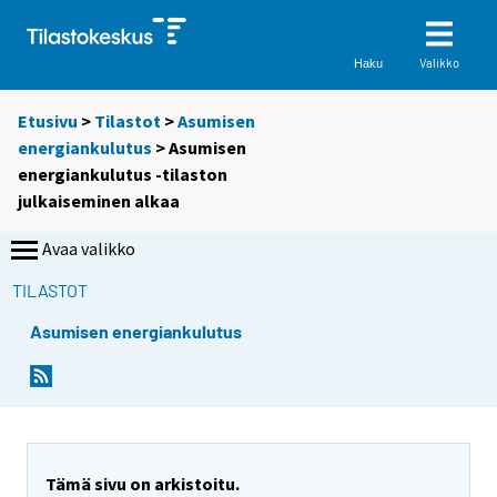
Valikko
Haku
Etusivu
>
Tilastot
>
Asumisen
energiankulutus
> Asumisen
energiankulutus -tilaston
julkaiseminen alkaa
Avaa valikko
TILASTOT
Asumisen energiankulutus
Tämä sivu on arkistoitu.