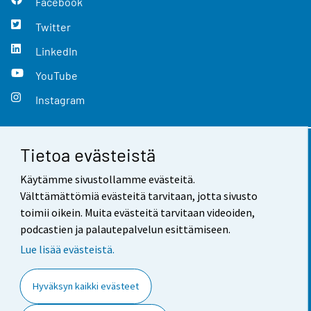
Facebook
Twitter
LinkedIn
YouTube
Instagram
Tietoa evästeistä
Yhteystiedot
Käytämme sivustollamme evästeitä.
Palaute
Välttämättömiä evästeitä tarvitaan, jotta sivusto
toimii oikein. Muita evästeitä tarvitaan videoiden,
Käyttöehdot
podcastien ja palautepalvelun esittämiseen.
Tietosuoja
Lue lisää evästeistä.
Saavutettavuus
Hyväksyn kaikki evästeet
Tietoa sivustosta