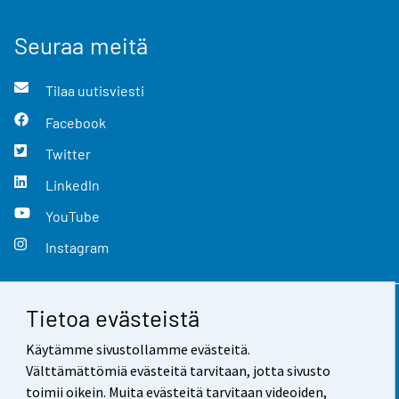
Seuraa meitä
Tilaa uutisviesti
Facebook
Twitter
LinkedIn
YouTube
Instagram
Tietoa evästeistä
Yhteystiedot
Käytämme sivustollamme evästeitä.
Palaute
Välttämättömiä evästeitä tarvitaan, jotta sivusto
toimii oikein. Muita evästeitä tarvitaan videoiden,
Käyttöehdot