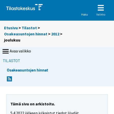
Valikko
Haku
Etusivu
>
Tilastot
>
Osakeasuntojen hinnat
>
2012
>
joulukuu
Avaa valikko
TILASTOT
Osakeasuntojen hinnat
Tämä sivu on arkistoitu.
5.4.2022 jälkeen julkaistut tiedot löydät