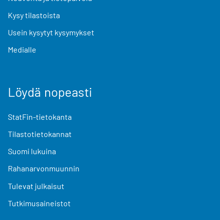
Kysy tilastoista
Usein kysytyt kysymykset
Medialle
Löydä nopeasti
StatFin-tietokanta
Tilastotietokannat
Suomi lukuina
Rahanarvonmuunnin
Tulevat julkaisut
Tutkimusaineistot