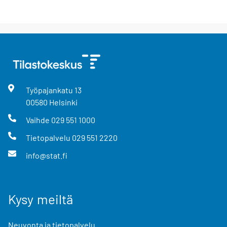
Työpajankatu
13
00580
Helsinki
Vaihde
029 551 1000
Tietopalvelu
029 551 2220
info@stat.fi
Kysy meiltä
Neuvonta ja tietopalvelu