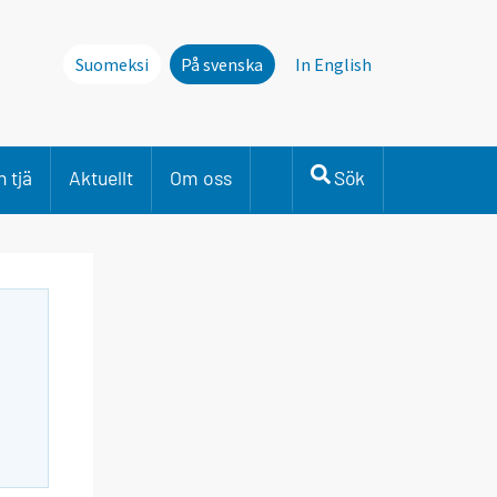
Suomeksi
På svenska
In English
 tjä
Aktuellt
Om oss
Sök