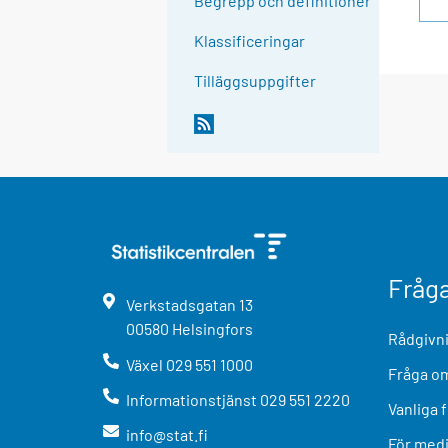
Begrepp och definitioner
Klassificeringar
Tilläggsuppgifter
Fråg
Verkstadsgatan
13
00580
Helsingfors
Rådgivni
Växel
029 551 1000
Fråga om
Informationstjänst
029 551 2220
Vanliga 
info@stat.fi
För med