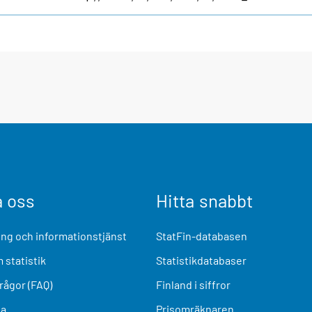
a oss
Hitta snabbt
ng och informationstjänst
StatFin-databasen
 statistik
Statistikdatabaser
frågor (FAQ)
Finland i siffror
ia
Prisomräknaren