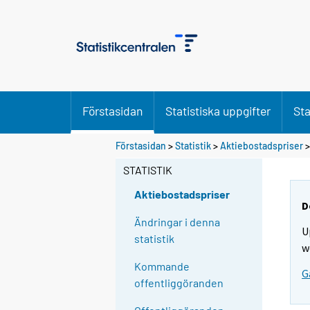
Förstasidan
Statistiska uppgifter
Sta
Förstasidan
>
Statistik
>
Aktiebostadspriser
STATISTIK
Aktiebostadspriser
D
Ändringar i denna
U
statistik
w
Kommande
G
offentliggöranden