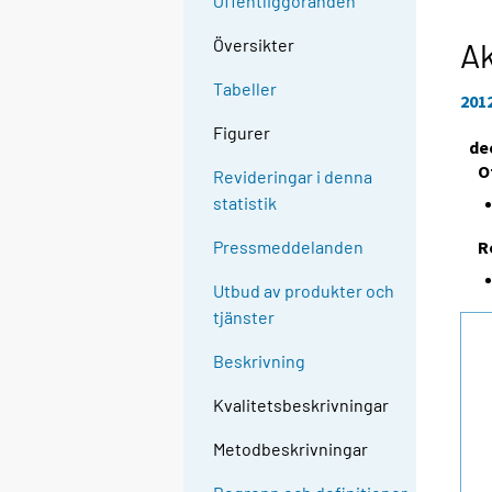
Offentliggöranden
Översikter
Ak
Tabeller
201
Figurer
de
O
Revideringar i denna
statistik
R
Pressmeddelanden
Utbud av produkter och
tjänster
Beskrivning
Kvalitetsbeskrivningar
Metodbeskrivningar