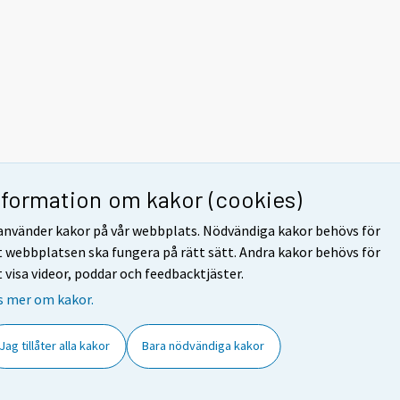
nformation om kakor (cookies)
 använder kakor på vår webbplats. Nödvändiga kakor behövs för
t webbplatsen ska fungera på rätt sätt. Andra kakor behövs för
t visa videor, poddar och feedbacktjäster.
s mer om kakor.
Jag tillåter alla kakor
Bara nödvändiga kakor