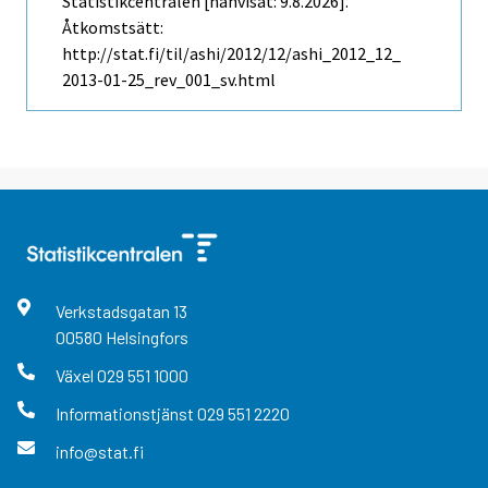
Statistikcentralen [hänvisat: 9.8.2026].
Åtkomstsätt:
http://stat.fi/til/ashi/2012/12/ashi_2012_12_
2013-01-25_rev_001_sv.html
Verkstadsgatan
13
00580
Helsingfors
Växel
029 551 1000
Informationstjänst
029 551 2220
info@stat.fi