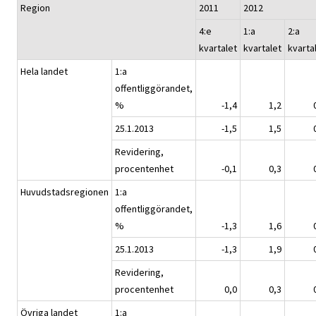
Region
2011
2012
4:e
1:a
2:a
kvartalet
kvartalet
kvarta
Hela landet
1:a
offentliggörandet,
%
-1,4
1,2
25.1.2013
-1,5
1,5
Revidering,
procentenhet
-0,1
0,3
Huvudstadsregionen
1:a
offentliggörandet,
%
-1,3
1,6
25.1.2013
-1,3
1,9
Revidering,
procentenhet
0,0
0,3
Övriga landet
1:a