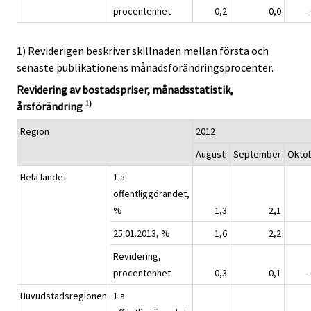
procentenhet
0,2
0,0
1) Reviderigen beskriver skillnaden mellan första och
senaste publikationens månadsförändringsprocenter.
Revidering av bostadspriser, månadsstatistik,
1)
årsförändring
Region
2012
Augusti
September
Okto
Hela landet
1:a
offentliggörandet,
%
1,3
2,1
25.01.2013, %
1,6
2,2
Revidering,
procentenhet
0,3
0,1
Huvudstadsregionen
1:a