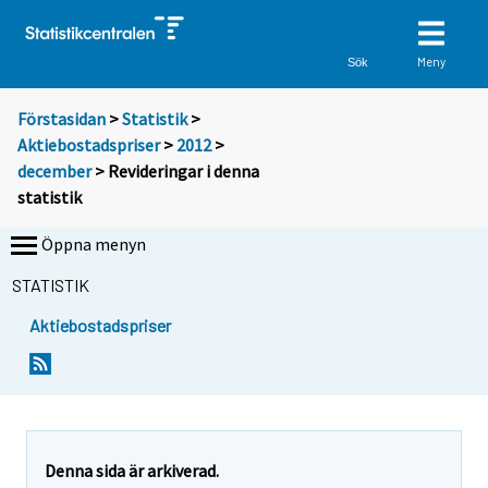
Meny
Sök
Förstasidan
>
Statistik
>
Aktiebostadspriser
>
2012
>
december
> Revideringar i denna
statistik
Öppna menyn
STATISTIK
Aktiebostadspriser
Denna sida är arkiverad.