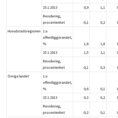
25.1.2013
0,9
1,1
Revidering,
procentenhet
-0,1
0,2
Huvudstadsregionen
1:a
offentliggörandet,
%
1,6
1,8
25.1.2013
1,5
2,1
Revidering,
procentenhet
-0,1
0,3
Övriga landet
1:a
offentliggörandet,
%
0,6
0,1
25.1.2013
0,3
0,2
Revidering,
procentenhet
-0,3
0,1