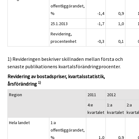
offentliggörandet,
%
-1,4
0,9
25.1.2013
-1,7
1,0
Revidering,
procentenhet
-0,3
0,1
1) Revideringen beskriver skillnaden mellan första och
senaste publikationens kvartalsförändringprocenter.
Revidering av bostadspriser, kvartalsstatistik,
1)
årsförändring
Region
2011
2012
4:e
1:a
2:a
kvartalet
kvartalet
kvarta
Hela landet
1:a
offentliggörandet,
%
1,0
0,9