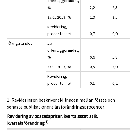
offentliggörandet,
%
2,2
2,5
25.01.2013, %
2,9
2,5
Revidering,
procentenhet
0,7
0,0
Övriga landet
1:a
offentliggörandet,
%
0,6
1,8
25.01.2013, %
0,5
2,0
Revidering,
procentenhet
-0,1
0,2
1) Revideringen beskriver skillnaden mellan första och
senaste publikationens årsförändringsprocenter.
Revidering av bostadspriser, kvartalsstatistik,
1)
kvartalsförändring