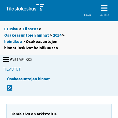
Valikko
Haku
Etusivu
>
Tilastot
>
Osakeasuntojen hinnat
>
2014
>
heinäkuu
> Osakeasuntojen
hinnat laskivat heinäkuussa
Avaa valikko
TILASTOT
Osakeasuntojen hinnat
Y
Y
o
o
u
u
a
a
r
r
e
e
Tämä sivu on arkistoitu.