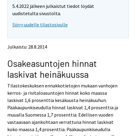
m
m
5.4.2022 jälkeen julkaistut tiedot löydät
o
o
v
v
uudistetulta sivustolta.
i
i
Siirry uudelle tilastosivulle
n
n
g
g
t
t
o
o
Julkaistu: 28.8.2014
a
a
n
n
Osakeasuntojen hinnat
o
o
t
t
laskivat heinäkuussa
h
h
e
e
Tilastokeskuksen ennakkotietojen mukaan vanhojen
r
r
s
s
kerros- ja rivitaloasuntojen hinnat koko maassa
e
e
laskivat 1,6 prosenttia kesäkuusta heinäkuuhun.
r
r
Pääkaupunkiseudulla hinnat laskivat 1,4 prosenttia ja
v
v
muualla Suomessa 1,7 prosenttia. Edellisen vuoden
i
i
vastaavaan ajankohtaan verrattuna hinnat laskivat
c
c
e
e
koko maassa 1,4 prosenttia. Pääkaupunkiseudulla
.
.