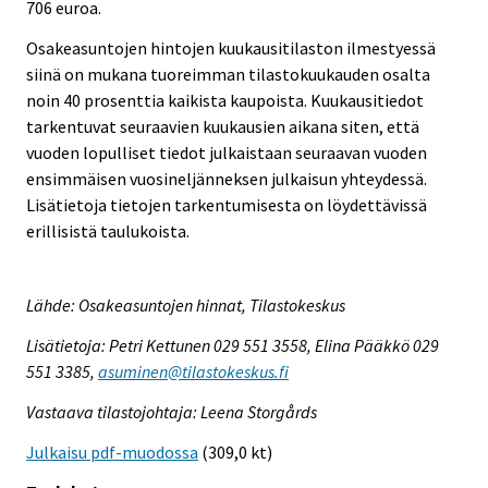
706 euroa.
Osakeasuntojen hintojen kuukausitilaston ilmestyessä
siinä on mukana tuoreimman tilastokuukauden osalta
noin 40 prosenttia kaikista kaupoista. Kuukausitiedot
tarkentuvat seuraavien kuukausien aikana siten, että
vuoden lopulliset tiedot julkaistaan seuraavan vuoden
ensimmäisen vuosineljänneksen julkaisun yhteydessä.
Lisätietoja tietojen tarkentumisesta on löydettävissä
erillisistä taulukoista.
Lähde: Osakeasuntojen hinnat, Tilastokeskus
Lisätietoja: Petri Kettunen 029 551 3558, Elina Pääkkö 029
551 3385,
asuminen@tilastokeskus.fi
Vastaava tilastojohtaja: Leena Storgårds
Julkaisu pdf-muodossa
(309,0 kt)