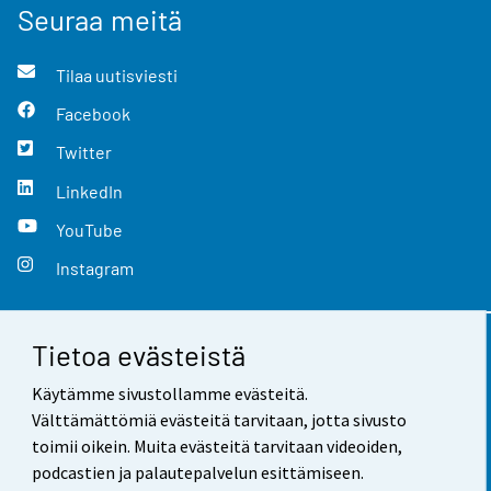
Seuraa meitä
Tilaa uutisviesti
Facebook
Twitter
LinkedIn
YouTube
Instagram
Tietoa evästeistä
Yhteystiedot
Käytämme sivustollamme evästeitä.
Palaute
Välttämättömiä evästeitä tarvitaan, jotta sivusto
toimii oikein. Muita evästeitä tarvitaan videoiden,
Käyttöehdot
podcastien ja palautepalvelun esittämiseen.