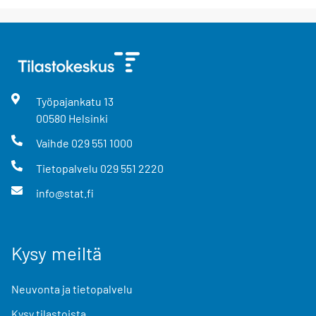
Työpajankatu
13
00580
Helsinki
Vaihde
029 551 1000
Tietopalvelu
029 551 2220
info@stat.fi
Kysy meiltä
Neuvonta ja tietopalvelu
Kysy tilastoista