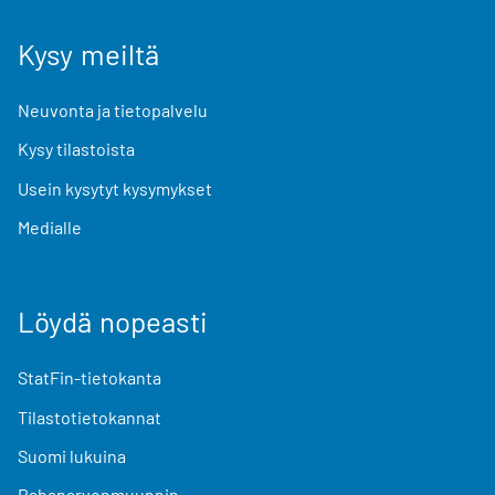
Kysy meiltä
Neuvonta ja tietopalvelu
Kysy tilastoista
Usein kysytyt kysymykset
Medialle
Löydä nopeasti
StatFin-tietokanta
Tilastotietokannat
Suomi lukuina
Rahanarvonmuunnin