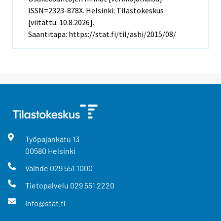
ISSN=2323-878X. Helsinki: Tilastokeskus
[viitattu: 10.8.2026].
Saantitapa: https://stat.fi/til/ashi/2015/08/
Työpajankatu
13
00580
Helsinki
Vaihde
029 551 1000
Tietopalvelu
029 551 2220
info@stat.fi