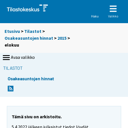
Valikko
Haku
Etusivu
>
Tilastot
>
Osakeasuntojen hinnat
>
2015
>
elokuu
Avaa valikko
TILASTOT
Osakeasuntojen hinnat
Tämä sivu on arkistoitu.
5.4.2022 jälkeen julkaistut tiedot löydät