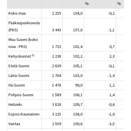
%
%
Koko maa
2 255
104,0
-0,2
Pääkaupunkiseutu
(PKS)
3 443
107,0
-1,1
Muu Suomi (koko
maa - PKS)
1 723
101,4
0,7
2)
Kehyskunnat
2 238
102,2
2,3
Etelä-Suomi
2 639
105,1
-0,1
Länsi-Suomi
1 764
103,0
-1,4
Itä-Suomi
1 478
99,0
1,2
Pohjois-Suomi
1 589
100,1
1,4
Helsinki
3 828
109,7
-0,6
Espoo-Kauniainen
3 225
104,0
-1,0
Vantaa
2 559
100,6
-3,5