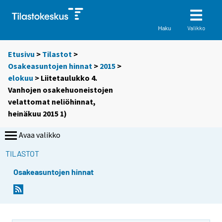
Valikko
Haku
Etusivu
>
Tilastot
>
Osakeasuntojen hinnat
>
2015
>
elokuu
> Liitetaulukko 4.
Vanhojen osakehuoneistojen
velattomat neliöhinnat,
heinäkuu 2015 1)
Avaa valikko
TILASTOT
Osakeasuntojen hinnat