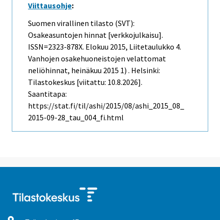
Viittausohje
:
Suomen virallinen tilasto (SVT):
Osakeasuntojen hinnat [verkkojulkaisu].
ISSN=2323-878X.
Elokuu
2015, Liitetaulukko 4.
Vanhojen osakehuoneistojen velattomat
neliöhinnat, heinäkuu 2015 1) . Helsinki:
Tilastokeskus [viitattu: 10.8.2026].
Saantitapa:
https://stat.fi/til/ashi/2015/08/ashi_2015_08_
2015-09-28_tau_004_fi.html