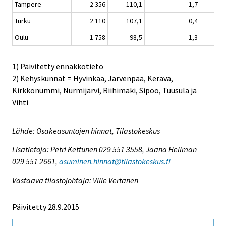
Tampere
2 356
110,1
1,7
Turku
2 110
107,1
0,4
Oulu
1 758
98,5
1,3
1) Päivitetty ennakkotieto
2) Kehyskunnat = Hyvinkää, Järvenpää, Kerava,
Kirkkonummi, Nurmijärvi, Riihimäki, Sipoo, Tuusula ja
Vihti
Lähde: Osakeasuntojen hinnat, Tilastokeskus
Lisätietoja: Petri Kettunen 029 551 3558, Jaana Hellman
029 551 2661,
asuminen.hinnat@tilastokeskus.fi
Vastaava tilastojohtaja: Ville Vertanen
Päivitetty 28.9.2015