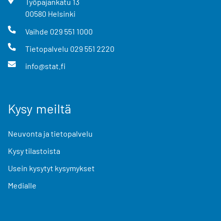
Työpajankatu
13
00580
Helsinki
Vaihde
029 551 1000
Tietopalvelu
029 551 2220
info@stat.fi
Kysy meiltä
Neuvonta ja tietopalvelu
Kysy tilastoista
Usein kysytyt kysymykset
Medialle