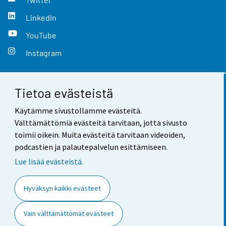
LinkedIn
YouTube
Instagram
Tietoa evästeistä
Yhteystiedot
Käytämme sivustollamme evästeitä.
Palaute
Välttämättömiä evästeitä tarvitaan, jotta sivusto
toimii oikein. Muita evästeitä tarvitaan videoiden,
Käyttöehdot
podcastien ja palautepalvelun esittämiseen.
Tietosuoja
Lue lisää evästeistä.
Saavutettavuus
Hyväksyn kaikki evästeet
Tietoa sivustosta
Vain välttämättömät evästeet
Evästeasetukset