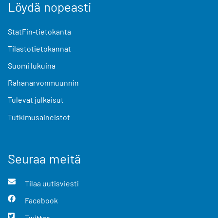
Löydä nopeasti
StatFin-tietokanta
Tilastotietokannat
Suomi lukuina
Rahanarvonmuunnin
Tulevat julkaisut
Tutkimusaineistot
Seuraa meitä
Tilaa uutisviesti
Facebook
Twitter