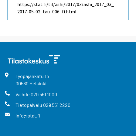
https://stat.fi/til/ashi/2017/03/ashi_2017_03_
2017-05-02_tau_006_fi.html
Työpajankatu
13
00580
Helsinki
Vaihde
029 551 1000
Tietopalvelu
029 551 2220
info@stat.fi