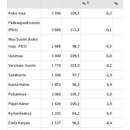
2)
%
%
Koko maa
2 306
104,5
-0,3
Pääkaupunkiseutu
(PKS)
3 686
111,1
-0,1
Muu Suomi (koko
maa - PKS)
1 688
98,7
-0,5
Uusimaa
3 400
109,5
-0,0
Varsinais-Suomi
1 770
103,0
-0,2
Satakunta
1 306
97,7
-2,9
Kanta-Häme
1 653
98,3
4,4
Pirkanmaa
2 080
105,7
0,9
Päijät-Häme
1 626
100,2
2,0
Kymenlaakso
1 202
84,2
-3,0
Etelä-Karjala
1 537
96,5
-4,4