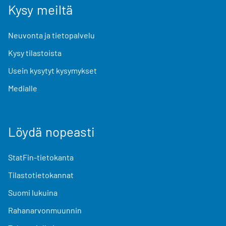
Kysy meiltä
Neuvonta ja tietopalvelu
Kysy tilastoista
Usein kysytyt kysymykset
Medialle
Löydä nopeasti
StatFin-tietokanta
Tilastotietokannat
Suomi lukuina
Rahanarvonmuunnin