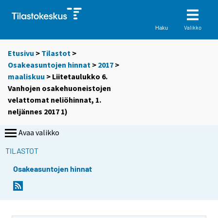
Valikko
Haku
Etusivu
>
Tilastot
>
Osakeasuntojen hinnat
>
2017
>
maaliskuu
> Liitetaulukko 6.
Vanhojen osakehuoneistojen
velattomat neliöhinnat, 1.
neljännes 2017 1)
Avaa valikko
TILASTOT
Osakeasuntojen hinnat