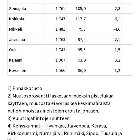
Seinäjoki
1 761
105,0
-2,3
Kokkola
1 747
117,7
6,1
Mikkeli
1 481
79,8
-4,6
-
Joensuu
1 763
97,4
-2,1
Oulu
1 743
95,5
-1,5
Kajaani
1 307
93,0
9,2
Rovaniemi
1 560
96,0
-1,2
1) Ennakkotieto
2) Muutosprosentti lasketaan indeksin pistelukua
käyttäen, muutosta ei voi laskea keskimääräistä
neliöhinnoista aineistojen eroista johtuen.
3) Kuluttajahintojen suhteen
4) Kehyskunnat = Hyvinkää, Järvenpää, Kerava,
Kirkkonummi, Nurmijärvi, Riihimäki, Sipoo, Tuusula ja