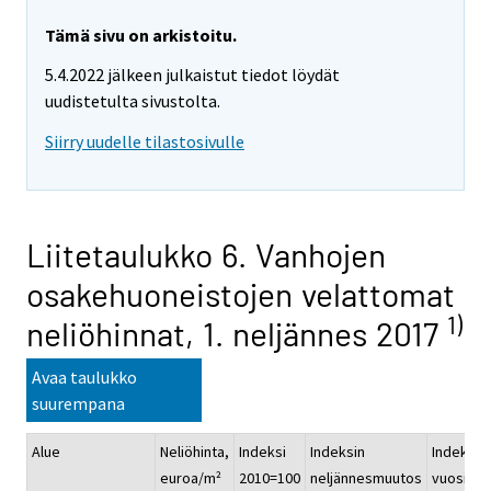
Tämä sivu on arkistoitu.
5.4.2022 jälkeen julkaistut tiedot löydät
uudistetulta sivustolta.
Siirry uudelle tilastosivulle
Liitetaulukko 6. Vanhojen
osakehuoneistojen velattomat
1)
neliöhinnat, 1. neljännes 2017
Avaa taulukko
suurempana
Alue
Neliöhinta,
Indeksi
Indeksin
Indeksin
euroa/m²
2010=100
neljännesmuutos
vuosimu