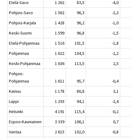
Etelä-Savo
1 262
83,5
-4,0
Pohjois-Savo
1 562
96,3
-2,3
Pohjois-Karjala
1 428
96,2
-1,0
Keski-Suomi
1 599
96,8
-1,5
Etelä-Pohjanmaa
1 516
101,5
-1,8
Pohjanmaa
1 622
104,5
-2,2
Keski-Pohjanmaa
1 636
113,5
2,5
Pohjois-
Pohjanmaa
1 611
95,7
-0,4
Kainuu
1 178
86,8
3,1
Lappi
1 293
94,1
-2,4
Helsinki
4 191
115,4
-0,2
Espoo-Kauniainen
3 339
106,1
0,7
Vantaa
2 615
102,0
-0,8