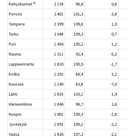
4)
Kehyskunnat
2 138
98,6
0,8
Porvoo
2 401
101,3
-3,8
Tampere
2 399
109,8
1,0
Turku
2 048
109,3
0,7
Pori
1 456
105,2
1,2
Rauma
1 311
92,4
-5,2
Lappeenranta
1 820
100,9
-1,7
Kotka
1 292
86,4
3,2
Kouvola
1 140
83,8
-7,0
Lahti
1 835
103,1
1,9
Hämeenlinna
1 846
96,7
2,6
Kuopio
1 901
100,3
-1,8
Jyväskylä
1 891
100,1
-2,2
Vaasa
1 826
107,2
-2,1