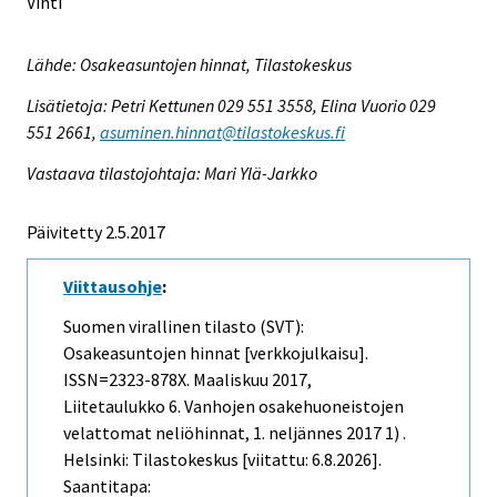
Vihti
Lähde: Osakeasuntojen hinnat, Tilastokeskus
Lisätietoja: Petri Kettunen 029 551 3558, Elina Vuorio 029
551 2661,
asuminen.hinnat@tilastokeskus.fi
Vastaava tilastojohtaja: Mari Ylä-Jarkko
Päivitetty 2.5.2017
Viittausohje
:
Suomen virallinen tilasto (SVT):
Osakeasuntojen hinnat [verkkojulkaisu].
ISSN=2323-878X.
Maaliskuu
2017,
Liitetaulukko 6. Vanhojen osakehuoneistojen
velattomat neliöhinnat, 1. neljännes 2017 1) .
Helsinki: Tilastokeskus [viitattu: 6.8.2026].
Saantitapa: