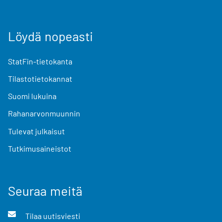
Löydä nopeasti
StatFin-tietokanta
Tilastotietokannat
Suomi lukuina
Rahanarvonmuunnin
Tulevat julkaisut
Tutkimusaineistot
Seuraa meitä
Tilaa uutisviesti