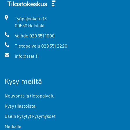
Työpajankatu
13
00580
Helsinki
Vaihde
029 551 1000
Tietopalvelu
029 551 2220
info@stat.fi
Kysy meiltä
Neuvonta ja tietopalvelu
Kysy tilastoista
Usein kysytyt kysymykset
Medialle