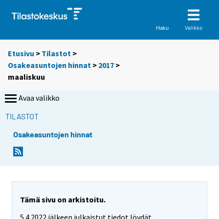
Valikko
Haku
Etusivu
>
Tilastot
>
Osakeasuntojen hinnat
>
2017
>
maaliskuu
Avaa valikko
TILASTOT
Osakeasuntojen hinnat
Tämä sivu on arkistoitu.
5.4.2022 jälkeen julkaistut tiedot löydät