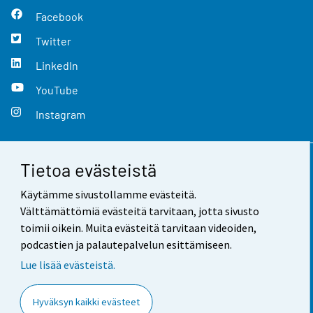
Facebook
Twitter
LinkedIn
YouTube
Instagram
Tietoa evästeistä
Yhteystiedot
Käytämme sivustollamme evästeitä.
Palaute
Välttämättömiä evästeitä tarvitaan, jotta sivusto
toimii oikein. Muita evästeitä tarvitaan videoiden,
Käyttöehdot
podcastien ja palautepalvelun esittämiseen.
Tietosuoja
Lue lisää evästeistä.
Saavutettavuus
Hyväksyn kaikki evästeet