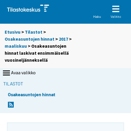
Valikko
Haku
Etusivu
>
Tilastot
>
Osakeasuntojen hinnat
>
2017
>
maaliskuu
> Osakeasuntojen
hinnat laskivat ensimmäisellä
vuosineljänneksellä
Avaa valikko
TILASTOT
Osakeasuntojen hinnat
Y
Y
o
o
u
u
a
a
r
r