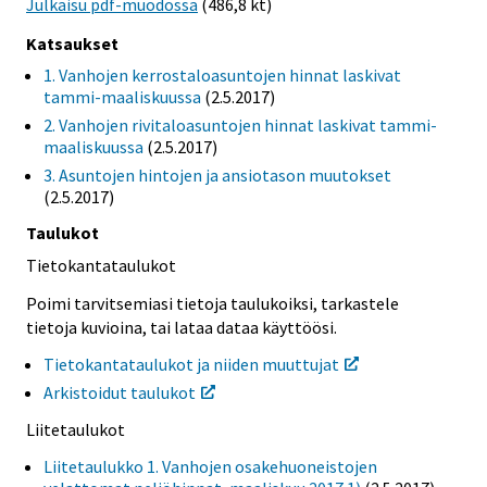
Julkaisu pdf-muodossa
(486,8 kt)
Katsaukset
1. Vanhojen kerrostaloasuntojen hinnat laskivat
tammi-maaliskuussa
(2.5.2017)
2. Vanhojen rivitaloasuntojen hinnat laskivat tammi-
maaliskuussa
(2.5.2017)
3. Asuntojen hintojen ja ansiotason muutokset
(2.5.2017)
Taulukot
Tietokantataulukot
Poimi tarvitsemiasi tietoja taulukoiksi, tarkastele
tietoja kuvioina, tai lataa dataa käyttöösi.
Tietokantataulukot ja niiden muuttujat
Arkistoidut taulukot
Liitetaulukot
Liitetaulukko 1. Vanhojen osakehuoneistojen