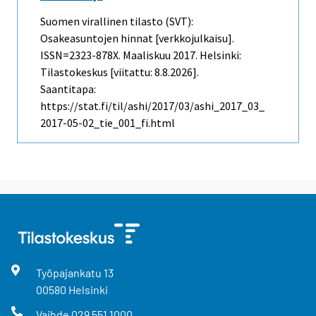
Suomen virallinen tilasto (SVT):
Osakeasuntojen hinnat [verkkojulkaisu].
ISSN=2323-878X.
Maaliskuu
2017. Helsinki:
Tilastokeskus [viitattu: 8.8.2026].
Saantitapa:
https://stat.fi/til/ashi/2017/03/ashi_2017_03_
2017-05-02_tie_001_fi.html
Työpajankatu
13
00580
Helsinki
Vaihde
029 551 1000