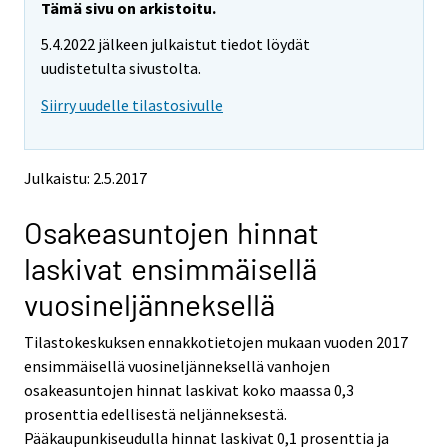
e
e
Tämä sivu on arkistoitu.
m
m
5.4.2022 jälkeen julkaistut tiedot löydät
o
o
v
v
uudistetulta sivustolta.
i
i
Siirry uudelle tilastosivulle
n
n
g
g
t
t
o
o
Julkaistu: 2.5.2017
a
a
n
n
Osakeasuntojen hinnat
o
o
t
t
laskivat ensimmäisellä
h
h
e
e
vuosineljänneksellä
r
r
s
s
Tilastokeskuksen ennakkotietojen mukaan vuoden 2017
e
e
ensimmäisellä vuosineljänneksellä vanhojen
r
r
v
v
osakeasuntojen hinnat laskivat koko maassa 0,3
i
i
prosenttia edellisestä neljänneksestä.
c
c
Pääkaupunkiseudulla hinnat laskivat 0,1 prosenttia ja
e
e