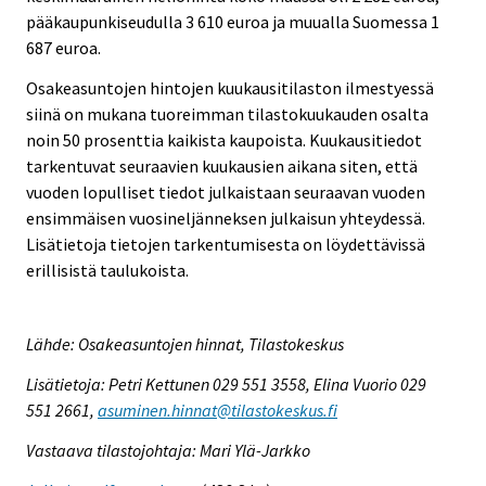
pääkaupunkiseudulla 3 610 euroa ja muualla Suomessa 1
687 euroa.
Osakeasuntojen hintojen kuukausitilaston ilmestyessä
siinä on mukana tuoreimman tilastokuukauden osalta
noin 50 prosenttia kaikista kaupoista. Kuukausitiedot
tarkentuvat seuraavien kuukausien aikana siten, että
vuoden lopulliset tiedot julkaistaan seuraavan vuoden
ensimmäisen vuosineljänneksen julkaisun yhteydessä.
Lisätietoja tietojen tarkentumisesta on löydettävissä
erillisistä taulukoista.
Lähde: Osakeasuntojen hinnat, Tilastokeskus
Lisätietoja: Petri Kettunen 029 551 3558, Elina Vuorio 029
551 2661,
asuminen.hinnat@tilastokeskus.fi
Vastaava tilastojohtaja: Mari Ylä-Jarkko