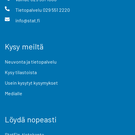
Tietopalvelu
029 551 2220
info@stat.fi
Kysy meiltä
Neuvonta ja tietopalvelu
Kysy tilastoista
Usein kysytyt kysymykset
Medialle
Löydä nopeasti
StatFin-tietokanta