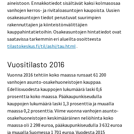
aineistoon. Ennakkotiedot sisältävät kaksi kolmasosaa
vanhojen kerros- ja rivitaloasuntojen kaupoista. Uusien
osakeasuntojen tiedot perustuvat suurimpien
rakennuttajien ja kiinteistönvälittäjien
kauppahintatietoihin. Osakeasuntojen hintatiedot ovat
saatavissa tarkemmin eri alueilta osoitteesta
tilastokeskus.fi/til/ashi/tau.html
.
Vuositilasto 2016
Vuonna 2016 tehtiin koko maassa runsaat 61 200
vanhojen asunto-osakehuoneistojen kauppaa.
Edellisvuodesta kauppojen lukumäärä laski 0,6
prosenttia koko maassa. Pääkaupunkiseudulla
kauppojen lukumäärä laski 1,3 prosenttia ja muualla
maassa 0,2 prosenttia. Viime vuonna vanhojen asunto-
osakehuoneistojen keskimääräinen neliöhinta koko
maassa oli 2 298 euroa, pääkaupunkiseudulla 3 632 euroa
ja muualla Suomessa 1 701 euroa. Vuodesta 2015