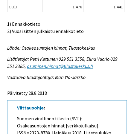
Oulu
1 476
1 441
1) Ennakkotieto
2) Vuosi sitten julkaistu ennakkotieto
Lähde: Osakeasuntojen hinnat, Tilastokeskus
Lisätietoja: Petri Kettunen 029 551 3558, Elina Vuorio 029
551 3385,
asuminen.hinnat@tilastokeskus.fi
Vastaava tilastojohtaja: Mari Ylä-Jarkko
Päivitetty 28.8.2018
Viittausohje
:
Suomen virallinen tilasto (SVT):
Osakeasuntojen hinnat [verkkojulkaisu].
ISSN=2323-878X.
Heinäkuu
2018, Liitetaulukko