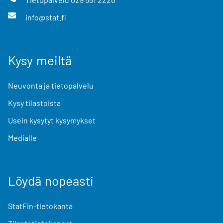
info@stat.fi
Kysy meiltä
Neuvonta ja tietopalvelu
Kysy tilastoista
Usein kysytyt kysymykset
Medialle
Löydä nopeasti
StatFin-tietokanta