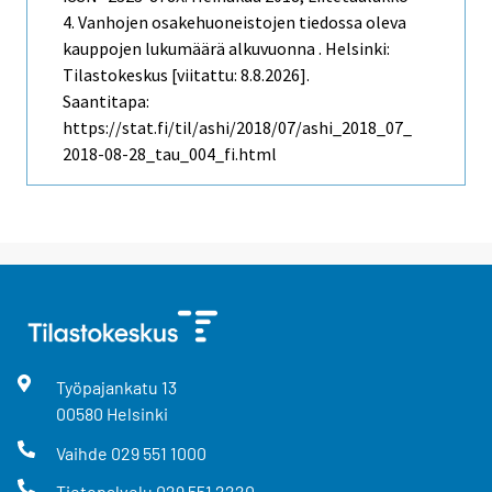
4. Vanhojen osakehuoneistojen tiedossa oleva
kauppojen lukumäärä alkuvuonna . Helsinki:
Tilastokeskus [viitattu: 8.8.2026].
Saantitapa:
https://stat.fi/til/ashi/2018/07/ashi_2018_07_
2018-08-28_tau_004_fi.html
Työpajankatu
13
00580
Helsinki
Vaihde
029 551 1000
Tietopalvelu
029 551 2220