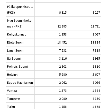
Pääkaupunkiseutu
(PKS)
9 315
9 227
Muu Suomi (koko
maa - PKS)
22 285
22 791
Kehyskunnat
1 853
2 027
Etelä-Suomi
18 452
18 894
Länsi-Suomi
7 231
7 319
Itä-Suomi
3 116
2 995
Pohjois-Suomi
2 801
2 810
Helsinki
5 680
5 607
Espoo-Kauniainen
2 062
2 056
Vantaa
1 573
1 564
Tampere
2 080
2 150
Turku
1 758
1 868