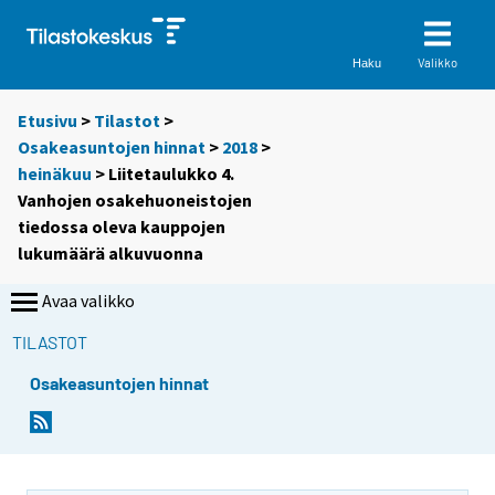
Valikko
Haku
Etusivu
>
Tilastot
>
Osakeasuntojen hinnat
>
2018
>
heinäkuu
> Liitetaulukko 4.
Vanhojen osakehuoneistojen
tiedossa oleva kauppojen
lukumäärä alkuvuonna
Avaa valikko
TILASTOT
Osakeasuntojen hinnat