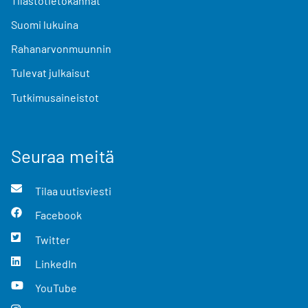
Tilastotietokannat
Suomi lukuina
Rahanarvonmuunnin
Tulevat julkaisut
Tutkimusaineistot
Seuraa meitä
Tilaa uutisviesti
Facebook
Twitter
LinkedIn
YouTube