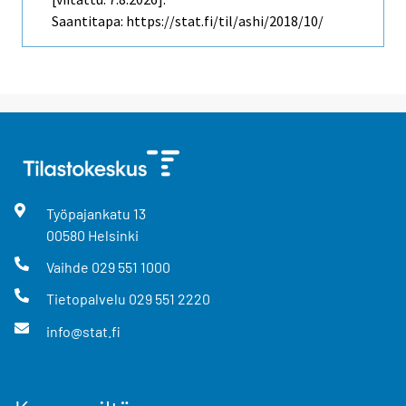
Saantitapa: https://stat.fi/til/ashi/2018/10/
Työpajankatu
13
00580
Helsinki
Vaihde
029 551 1000
Tietopalvelu
029 551 2220
info@stat.fi