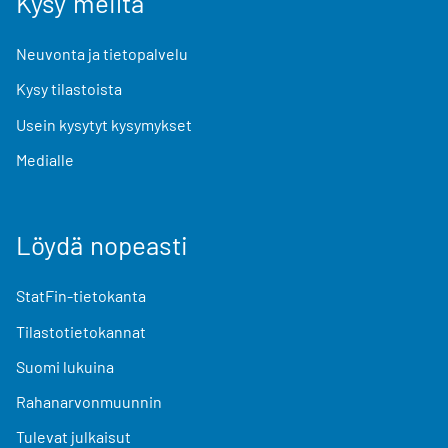
Kysy meiltä
Neuvonta ja tietopalvelu
Kysy tilastoista
Usein kysytyt kysymykset
Medialle
Löydä nopeasti
StatFin-tietokanta
Tilastotietokannat
Suomi lukuina
Rahanarvonmuunnin
Tulevat julkaisut