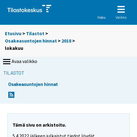
Valikko
Haku
Etusivu
>
Tilastot
>
Osakeasuntojen hinnat
>
2018
>
lokakuu
Avaa valikko
TILASTOT
Osakeasuntojen hinnat
Tämä sivu on arkistoitu.
5.4.2022 jälkeen julkaistut tiedot löydät