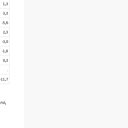
1,3
3,3
-5,6
2,3
-3,0
-1,8
0,3
.
-11,7
rvi,