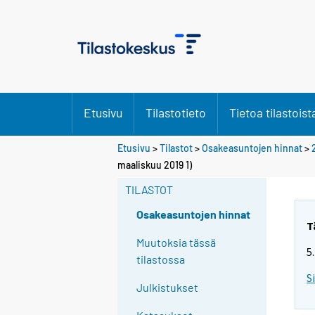
Etusivu
Tilastotieto
Tietoa tilastoist
Etusivu
>
Tilastot
>
Osakeasuntojen hinnat
>
maaliskuu 2019 1)
TILASTOT
Osakeasuntojen hinnat
T
Muutoksia tässä
5
tilastossa
S
Julkistukset