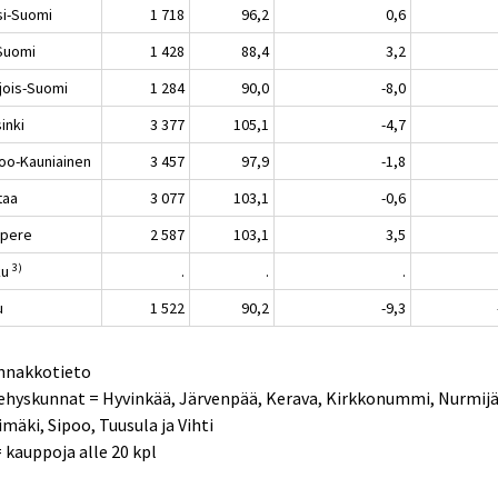
si-Suomi
1 718
96,2
0,6
-Suomi
1 428
88,4
3,2
jois-Suomi
1 284
90,0
-8,0
inki
3 377
105,1
-4,7
oo-Kauniainen
3 457
97,9
-1,8
taa
3 077
103,1
-0,6
pere
2 587
103,1
3,5
3)
ku
.
.
.
u
1 522
90,2
-9,3
Ennakkotieto
ehyskunnat = Hyvinkää, Järvenpää, Kerava, Kirkkonummi, Nurmijä
imäki, Sipoo, Tuusula ja Vihti
 = kauppoja alle 20 kpl