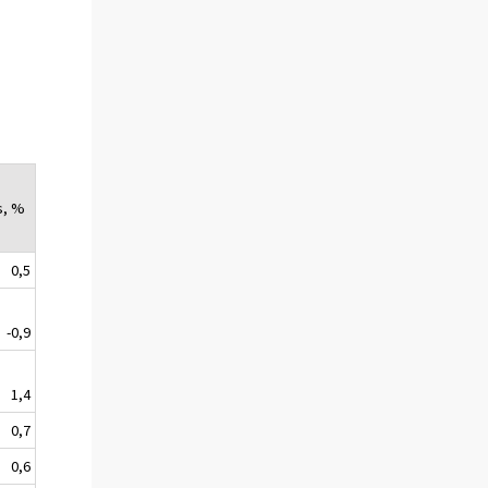
s, %
0,5
-0,9
1,4
0,7
0,6