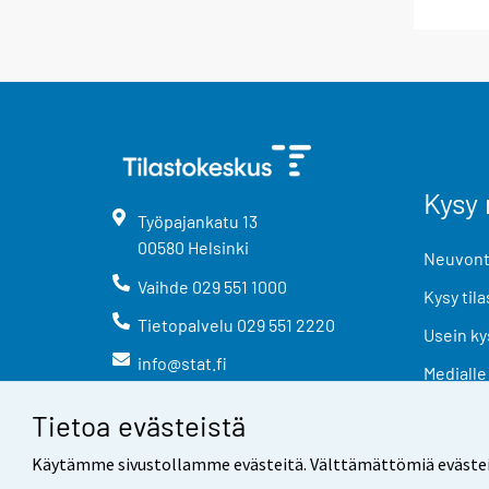
Kysy 
Työpajankatu
13
00580
Helsinki
Neuvonta
Vaihde
029 551 1000
Kysy tila
Tietopalvelu
029 551 2220
Usein ky
info@stat.fi
Medialle
Tietoa evästeistä
Käytämme sivustollamme evästeitä. Välttämättömiä evästeitä t