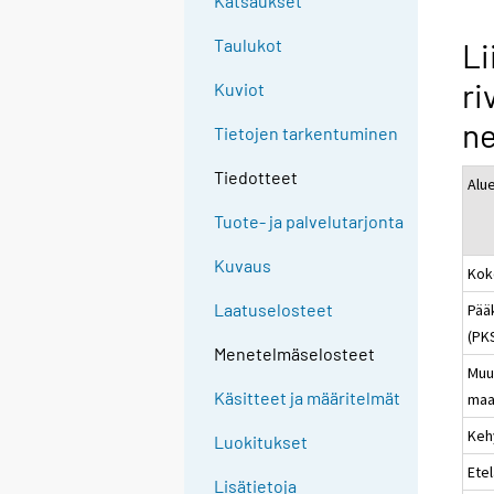
Katsaukset
Taulukot
Li
ri
Kuviot
ne
Tietojen tarkentuminen
Tiedotteet
Alu
Tuote- ja palvelutarjonta
Kuvaus
Kok
Laatuselosteet
Pää
(PK
Menetelmäselosteet
Muu
Käsitteet ja määritelmät
maa
Keh
Luokitukset
Ete
Lisätietoja