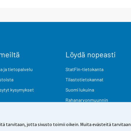
meiltä
Löydä nopeasti
 ja tietopalvelu
StatFin-tietokanta
stoista
Tilastotietokannat
sytyt kysymykset
Suomi lukuina
Rahanarvonmuunnin
Tulevat julkaisut
Tutkimusaineistot
arvitaan, jotta sivusto toimii oikein. Muita evästeitä tarvitaan