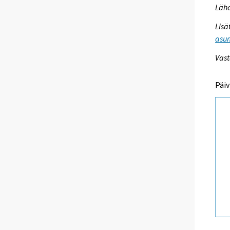
Lähd
Lisä
asum
Vast
Päiv