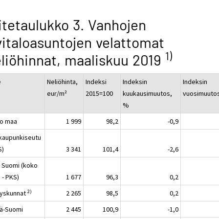
itetaulukko 3. Vanhojen
vitaloasuntojen velattomat
1)
liöhinnat, maaliskuu 2019
e
Neliöhinta,
Indeksi
Indeksin
Indeksin
eur/m²
2015=100
kuukausimuutos,
vuosimuuto
%
o maa
1 999
98,2
-0,9
kaupunkiseutu
S)
3 341
101,4
-2,6
 Suomi (koko
 - PKS)
1 677
96,3
0,2
2)
yskunnat
2 265
98,5
0,2
lä-Suomi
2 445
100,9
-1,0