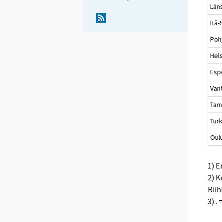
Län
Itä
Poh
Hels
Esp
Van
Tam
Tur
Oul
1) 
2) K
Riih
3) .