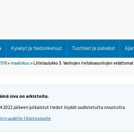
a
Kyselyt ja tiedonkeruut
Tuotteet ja palvelut
Aja
2019
>
maaliskuu
> Liitetaulukko 3. Vanhojen rivitaloasuntojen velattomat
ämä sivu on arkistoitu.
.4.2022 jälkeen julkaistut tiedot löydät uudistetulta sivustolta.
iirry uudelle tilastosivulle