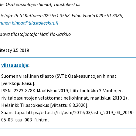
e: Osakeasuntojen hinnat, Tilastokeskus
tietoja: Petri Kettunen 029 551 3558, Elina Vuorio 029 551 3385,
inen.hinnat@tilastokeskus.fi
aava tilastojohtaja: Mari Ylä-Jarkko
itetty 3.5.2019
Viittausohje
:
Suomen virallinen tilasto (SVT): Osakeasuntojen hinnat
[verkkojulkaisu].
ISSN=2323-878X.
Maaliskuu
2019, Liitetaulukko 3. Vanhojen
rivitaloasuntojen velattomat neliöhinnat, maaliskuu 2019 1) .
Helsinki: Tilastokeskus [viitattu: 8.8.2026].
Saantitapa: https://stat.fi/til/ashi/2019/03/ashi_2019_03_2019-
05-03_tau_003_fi.html