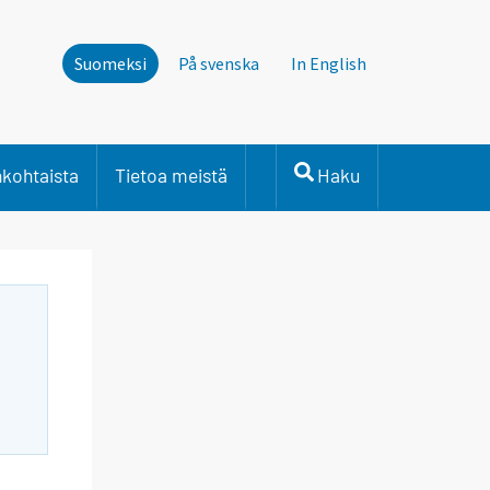
Suomeksi
På svenska
In English
nkohtaista
Tietoa meistä
Haku