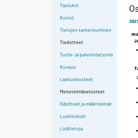
Taulukot
Os
Kuviot
201
Tietojen tarkentuminen
ma
J
Tiedotteet
Tuote- ja palvelutarjonta
Kuvaus
T
Laatuselosteet
Menetelmäselosteet
Käsitteet ja määritelmät
Luokitukset
Lisätietoja