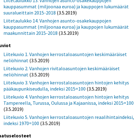
Liitetaulukko 13. Vanhojen asunto-osakekauppojen
kauppasummat (miljoonaa euroa) ja kauppojen lukumäärät
suuralueittain 2015-2018
(3.5.2019)
Liitetaulukko 14. Vanhojen asunto-osakekauppojen
kauppasummat (miljoonaa euroa) ja kauppojen lukumäärät
maakunnittain 2015-2018
(3.5.2019)
uviot
Liitekuvio 1. Vanhojen kerrostaloasuntojen keskimääräiset
neliöhinnat
(3.5.2019)
Liitekuvio 2. Vanhojen rivitaloasuntojen keskimääräiset
neliöhinnat
(3.5.2019)
Liitekuvio 3. Vanhojen kerrostaloasuntojen hintojen kehitys
pääkaupunkiseudulla, indeksi 2015=100
(3.5.2019)
Liitekuvio 4. Vanhojen kerrostaloasuntojen hintojen kehitys
Tampereella, Turussa, Oulussa ja Kajaanissa, indeksi 2015=100
(3.5.2019)
Liitekuvio 5. Vanhojen kerrostaloasuntojen reaalihintaindeksi,
indeksi 1970=100
(3.5.2019)
aatuselosteet