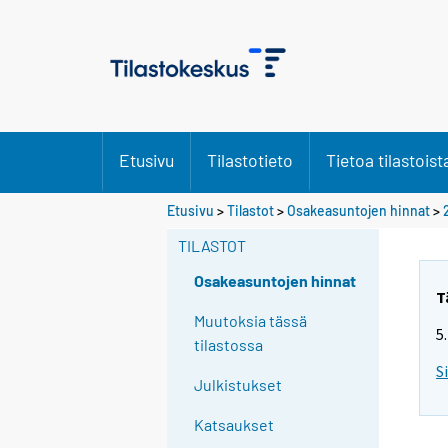
Etusivu
Tilastotieto
Tietoa tilastoist
Etusivu
>
Tilastot
>
Osakeasuntojen hinnat
>
TILASTOT
Osakeasuntojen hinnat
T
Muutoksia tässä
5
tilastossa
S
Julkistukset
Katsaukset