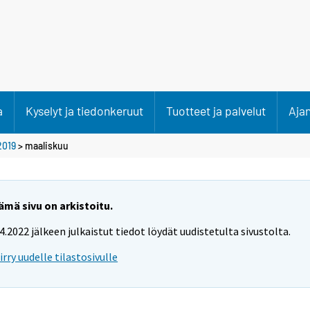
a
Kyselyt ja tiedonkeruut
Tuotteet ja palvelut
Aja
2019
>
maaliskuu
ämä sivu on arkistoitu.
.4.2022 jälkeen julkaistut tiedot löydät uudistetulta sivustolta.
iirry uudelle tilastosivulle