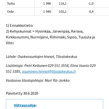
Turku
1 996
116,1
-1,0
Oulu
1 940
102,1
0,4
1) Ennakkotieto
2) Kehyskunnat = Hyvinkää, Järvenpää, Kerava,
Kirkkonummi, Nurmijärvi, Riihimäki, Sipoo, Tuusula ja
Vihti
Lähde: Osakeasuntojen hinnat, Tilastokeskus
Lisätietoja: Petri Kettunen 029 551 3558, Elina Vuorio 029
551 3385,
asuminen.hinnat@tilastokeskus.fi
Vastaava tilastojohtaja: Mari Ylä-Jarkko
Päivitetty 30.6.2020
Viittausohje
: