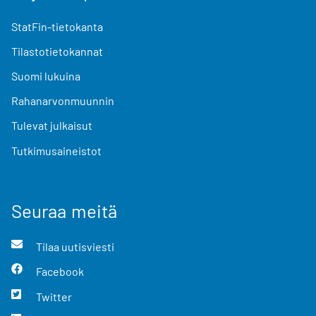
StatFin-tietokanta
Tilastotietokannat
Suomi lukuina
Rahanarvonmuunnin
Tulevat julkaisut
Tutkimusaineistot
Seuraa meitä
Tilaa uutisviesti
Facebook
Twitter