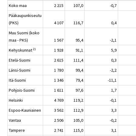
Koko maa
2 215
107,0
-0,7
Pääkaupunkiseutu
(PKS)
4 107
116,7
0,4
Muu Suomi (koko
maa - PKS)
1 567
95,4
-2,1
2)
Kehyskunnat
1 928
91,1
5,9
Etelä-Suomi
2 615
111,4
0,3
Länsi-Suomi
1 780
99,4
-2,2
Itä-Suomi
1 346
79,4
-11,1
Pohjois-Suomi
1 611
97,6
1,7
Helsinki
4 769
119,2
-0,1
Espoo-Kauniainen
3 562
112,9
3,3
Vantaa
2 506
105,0
-0,2
Tampere
2 741
115,0
3,1