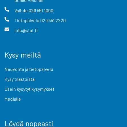
00580
Helsinki
Vaihde
029 551 1000
Tietopalvelu
029 551 2220
info@stat.fi
Kysy meiltä
Neuvonta ja tietopalvelu
Kysy tilastoista
Usein kysytyt kysymykset
Medialle
Löydä nopeasti