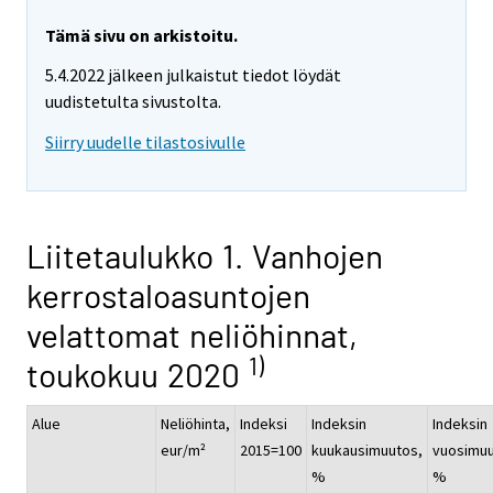
Tämä sivu on arkistoitu.
5.4.2022 jälkeen julkaistut tiedot löydät
uudistetulta sivustolta.
Siirry uudelle tilastosivulle
Liitetaulukko 1. Vanhojen
kerrostaloasuntojen
velattomat neliöhinnat,
1)
toukokuu 2020
Alue
Neliöhinta,
Indeksi
Indeksin
Indeksin
eur/m²
2015=100
kuukausimuutos,
vuosimuu
%
%