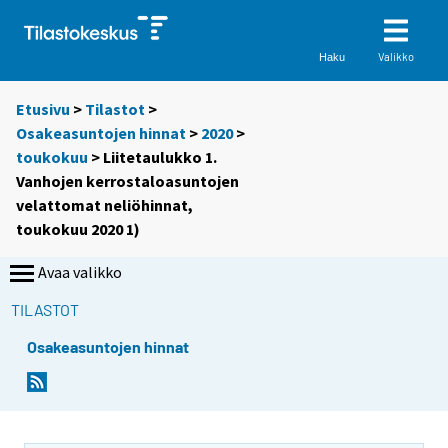
Valikko
Haku
Etusivu
>
Tilastot
>
Osakeasuntojen hinnat
>
2020
>
toukokuu
> Liitetaulukko 1.
Vanhojen kerrostaloasuntojen
velattomat neliöhinnat,
toukokuu 2020 1)
Avaa valikko
TILASTOT
Osakeasuntojen hinnat