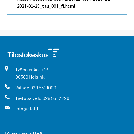
2021-01-28_tau_001_fi.html
Työpajankatu
13
00580
Helsinki
Vaihde
029 551 1000
Tietopalvelu
029 551 2220
info@stat.fi