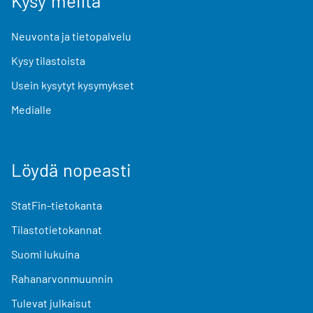
Kysy meiltä
Neuvonta ja tietopalvelu
Kysy tilastoista
Usein kysytyt kysymykset
Medialle
Löydä nopeasti
StatFin-tietokanta
Tilastotietokannat
Suomi lukuina
Rahanarvonmuunnin
Tulevat julkaisut