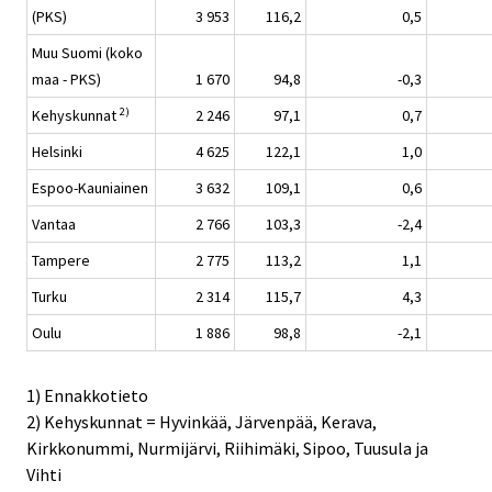
(PKS)
3 953
116,2
0,5
Muu Suomi (koko
maa - PKS)
1 670
94,8
-0,3
2)
Kehyskunnat
2 246
97,1
0,7
Helsinki
4 625
122,1
1,0
Espoo-Kauniainen
3 632
109,1
0,6
Vantaa
2 766
103,3
-2,4
Tampere
2 775
113,2
1,1
Turku
2 314
115,7
4,3
Oulu
1 886
98,8
-2,1
1) Ennakkotieto
2) Kehyskunnat = Hyvinkää, Järvenpää, Kerava,
Kirkkonummi, Nurmijärvi, Riihimäki, Sipoo, Tuusula ja
Vihti