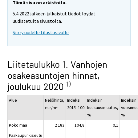
Tämä sivu on arkistoitu.
5.4.2022 jälkeen julkaistut tiedot löydät
uudistetulta sivustolta.
Siirry uudelle tilastosivulle
Liitetaulukko 1. Vanhojen
osakeasuntojen hinnat,
1)
joulukuu 2020
Alue
Neliöhinta,
Indeksi
Indeksin
Indeksin
eur/m²
2015=100
kuukausimuutos,
vuosimuu
%
%
Koko maa
2 183
104,8
0,1
Pääkaupunkiseutu