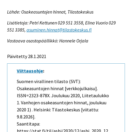
Lähde: Osakeasuntojen hinnat, Tilastokeskus
Lisätietoja: Petri Kettunen 029 551 3558, Elina Vuorio 029
551 3385,
asuminen.hinnat@tilastokeskus.fi
Vastaava osastopäällikkö: Hannele Orjala
Päivitetty 28.1.2021
Viittausohje
:
Suomen virallinen tilasto (SVT):
Osakeasuntojen hinnat [verkkojulkaisu].
ISSN=2323-878X.
Joulukuu
2020, Liitetaulukko
1. Vanhojen osakeasuntojen hinnat, joulukuu
2020 1) . Helsinki: Tilastokeskus [viitattu:
9.8.2026].
Saantitapa:
https://stat.fi/til/ashi/2020/12/ashi_2020_12_