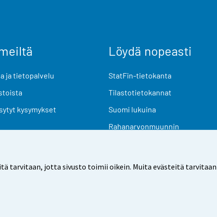
meiltä
Löydä nopeasti
 ja tietopalvelu
StatFin-tietokanta
stoista
Tilastotietokannat
sytyt kysymykset
Suomi lukuina
Rahanarvonmuunnin
Tulevat julkaisut
Tutkimusaineistot
arvitaan, jotta sivusto toimii oikein. Muita evästeitä tarvitaan
Käyttöehdot
Tietosuoja
Saavutettavuus
Tietoa sivu