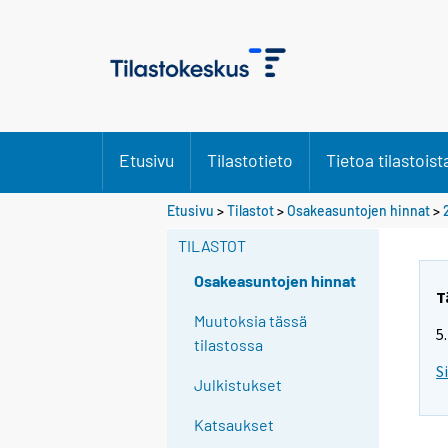
Etusivu
Tilastotieto
Tietoa tilastoist
Etusivu
>
Tilastot
>
Osakeasuntojen hinnat
>
TILASTOT
Osakeasuntojen hinnat
T
Muutoksia tässä
5
tilastossa
S
Julkistukset
Katsaukset