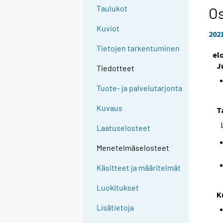
Taulukot
Os
Kuviot
202
Tietojen tarkentuminen
el
J
Tiedotteet
Tuote- ja palvelutarjonta
Kuvaus
T
Laatuselosteet
Menetelmäselosteet
Käsitteet ja määritelmät
Luokitukset
K
Lisätietoja