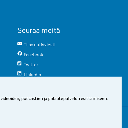
Seuraa meitä
Tilaa uutisviesti
Facebook
Twitter
LinkedIn
YouTube
Instagram
 videoiden, podcastien ja palautepalvelun esittämiseen.
stosta
Evästeasetukset