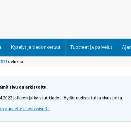
a
Kyselyt ja tiedonkeruut
Tuotteet ja palvelut
Aja
2021
>
elokuu
ämä sivu on arkistoitu.
.4.2022 jälkeen julkaistut tiedot löydät uudistetulta sivustolta.
iirry uudelle tilastosivulle