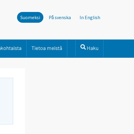
Suomeksi
På svenska
In English
nkohtaista
Tietoa meistä
Haku