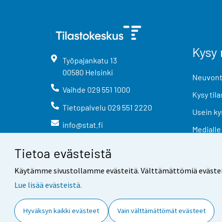
Kysy 
Työpajankatu
13
00580
Helsinki
Neuvonta
Vaihde
029 551 1000
Kysy tila
Tietopalvelu
029 551 2220
Usein ky
info@stat.fi
Medialle
Tietoa evästeistä
Käytämme sivustollamme evästeitä. Välttämättömiä evästeitä t
Lue lisää evästeistä.
Yhteystiedot
Palaute
Hyväksyn kaikki evästeet
Vain välttämättömät evästeet