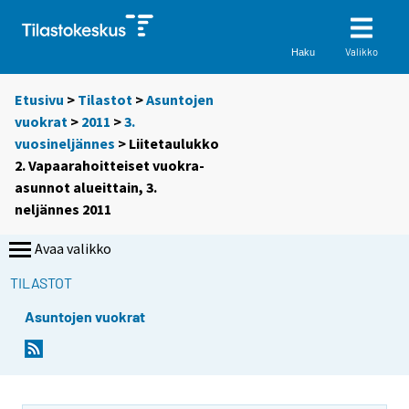
Valikko
Haku
Etusivu
>
Tilastot
>
Asuntojen
vuokrat
>
2011
>
3.
vuosineljännes
> Liitetaulukko
2. Vapaarahoitteiset vuokra-
asunnot alueittain, 3.
neljännes 2011
Avaa valikko
TILASTOT
Asuntojen vuokrat