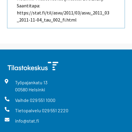
Saantitapa:
https://stat.fi/til/asvu/2011/03/asvu_2011_03
_2011-11-04_tau_002_fi.html
Työpajankatu
13
00580
Helsinki
Vaihde
029 551 1000
Tietopalvelu
029 551 2220
info@stat.fi