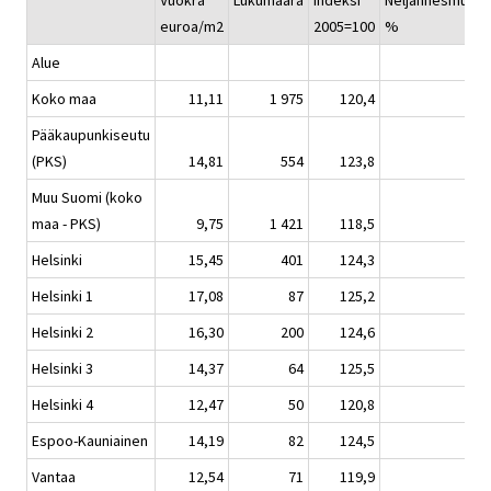
Vuokra
Lukumäärä
Indeksi
Neljännesmuuto
euroa/m2
2005=100
%
Alue
Koko maa
11,11
1 975
120,4
0,
Pääkaupunkiseutu
(PKS)
14,81
554
123,8
0,
Muu Suomi (koko
maa - PKS)
9,75
1 421
118,5
1,
Helsinki
15,45
401
124,3
-0
Helsinki 1
17,08
87
125,2
-3
Helsinki 2
16,30
200
124,6
-0
Helsinki 3
14,37
64
125,5
2,
Helsinki 4
12,47
50
120,8
-2
Espoo-Kauniainen
14,19
82
124,5
4,
Vantaa
12,54
71
119,9
0,