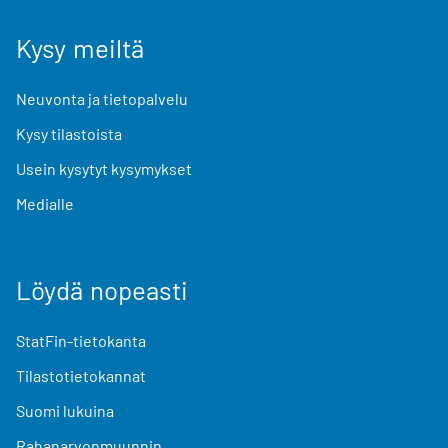
Kysy meiltä
Neuvonta ja tietopalvelu
Kysy tilastoista
Usein kysytyt kysymykset
Medialle
Löydä nopeasti
StatFin-tietokanta
Tilastotietokannat
Suomi lukuina
Rahanarvonmuunnin