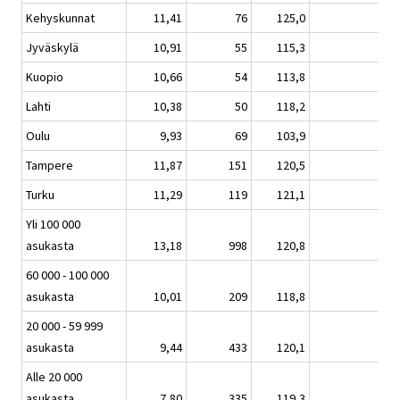
Kehyskunnat
11,41
76
125,0
2,
Jyväskylä
10,91
55
115,3
-0
Kuopio
10,66
54
113,8
-0
Lahti
10,38
50
118,2
-1
Oulu
9,93
69
103,9
3,
Tampere
11,87
151
120,5
0,
Turku
11,29
119
121,1
4,
Yli 100 000
asukasta
13,18
998
120,8
0,
60 000 - 100 000
asukasta
10,01
209
118,8
0,
20 000 - 59 999
asukasta
9,44
433
120,1
1,
Alle 20 000
asukasta
7,80
335
119,3
0,