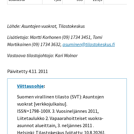
Lähde: Asuntojen vuokrat, Tilastokeskus
Lisätietoja: Martti Korhonen (09) 1734 3451, Tomi
Martikainen (09) 1734 3632,
asuminen@tilastokeskus.fi
Vastaava tilastojohtaja: Kari Molnar
Päivitetty 4.11. 2011
Viittausohje
:
Suomen virallinen tilasto (SVT): Asuntojen
vuokrat [verkkojulkaisu].
ISSN=1798-100X.
3. Vuosineljännes
2011,
Liitetaulukko 2. Vapaarahoitteiset vuokra-
asunnot alueittain, 3. neljännes 2011 .
Helsinki: Tilastokeskus [viitattu: 10.8.2026].