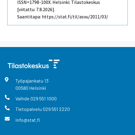
ISSN=1798-100X. Helsinki: Tilastokeskus
[viitattu: 7.8.2026].
Saantitapa: https://stat.fi/til/asvu/2011/03/
Työpajankatu
13
00580
Helsinki
Vaihde
029 551 1000
Tietopalvelu
029 551 2220
info@stat.fi