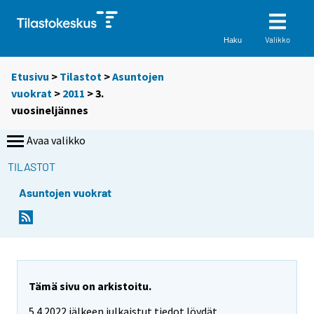
Valikko
Haku
Etusivu
>
Tilastot
>
Asuntojen
vuokrat
>
2011
>
3.
vuosineljännes
Avaa valikko
TILASTOT
Asuntojen vuokrat
Tämä sivu on arkistoitu.
5.4.2022 jälkeen julkaistut tiedot löydät