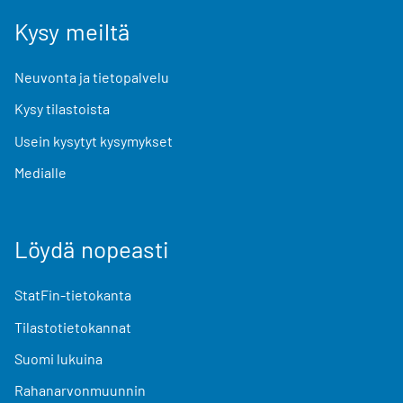
Kysy meiltä
Neuvonta ja tietopalvelu
Kysy tilastoista
Usein kysytyt kysymykset
Medialle
Löydä nopeasti
StatFin-tietokanta
Tilastotietokannat
Suomi lukuina
Rahanarvonmuunnin